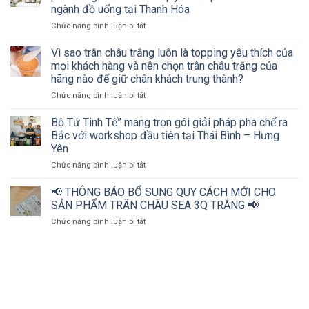
bứt
ngành đồ uống tại Thanh Hóa
phá
ở
Chức năng bình luận bị tắt
doanh
Hơn
thu
200
ngành
Vì sao trân châu trắng luôn là topping yêu thích của
chủ
đồ
mọi khách hàng và nên chọn trân châu trắng của
cơ
uống
hãng nào để giữ chân khách trung thành?
sở
cùng
ở
Chức năng bình luận bị tắt
kinh
Bộ
Vì
doanh
tứ
sao
đồ
Tinh
Bộ Tứ Tinh Tế” mang trọn gói giải pháp pha chế ra
trân
uống
tế
Bắc với workshop đầu tiên tại Thái Bình – Hưng
châu
và
Yên
trắng
nhà
ở
Chức năng bình luận bị tắt
luôn
phân
Bộ
là
phối
Tứ
topping
cùng
📢 THÔNG BÁO BỔ SUNG QUY CÁCH MỚI CHO
Tinh
yêu
“mở
SẢN PHẨM TRÂN CHÂU SEA 3Q TRẮNG 📢
Tế”
thích
khóa”
ở
Chức năng bình luận bị tắt
mang
của
bí
📢
trọn
mọi
quyết
THÔNG
gói
khách
bứt
BÁO
giải
hàng
phá
BỔ
pháp
và
doanh
SUNG
pha
nên
thu
QUY
chế
chọn
ngành
CÁCH
ra
trân
đồ