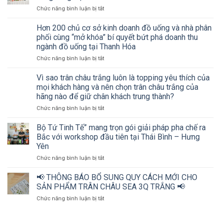
ở
Chức năng bình luận bị tắt
Workshop
“Mở
Hơn 200 chủ cơ sở kinh doanh đồ uống và nhà phân
khóa”
phối cùng “mở khóa” bí quyết bứt phá doanh thu
bứt
ngành đồ uống tại Thanh Hóa
phá
ở
Chức năng bình luận bị tắt
doanh
Hơn
thu
200
ngành
Vì sao trân châu trắng luôn là topping yêu thích của
chủ
đồ
mọi khách hàng và nên chọn trân châu trắng của
cơ
uống
hãng nào để giữ chân khách trung thành?
sở
cùng
ở
Chức năng bình luận bị tắt
kinh
Bộ
Vì
doanh
tứ
sao
đồ
Tinh
Bộ Tứ Tinh Tế” mang trọn gói giải pháp pha chế ra
trân
uống
tế
Bắc với workshop đầu tiên tại Thái Bình – Hưng
châu
và
Yên
trắng
nhà
ở
Chức năng bình luận bị tắt
luôn
phân
Bộ
là
phối
Tứ
topping
cùng
📢 THÔNG BÁO BỔ SUNG QUY CÁCH MỚI CHO
Tinh
yêu
“mở
SẢN PHẨM TRÂN CHÂU SEA 3Q TRẮNG 📢
Tế”
thích
khóa”
ở
Chức năng bình luận bị tắt
mang
của
bí
📢
trọn
mọi
quyết
THÔNG
gói
khách
bứt