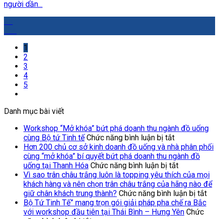
người dần...
25
Th4
1
2
3
4
5
Danh mục bài viết
Workshop “Mở khóa” bứt phá doanh thu ngành đồ uống
ở
cùng Bộ tứ Tinh tế
Chức năng bình luận bị tắt
Workshop
Hơn 200 chủ cơ sở kinh doanh đồ uống và nhà phân phối
“Mở
cùng “mở khóa” bí quyết bứt phá doanh thu ngành đồ
khóa”
ở
uống tại Thanh Hóa
Chức năng bình luận bị tắt
bứt
Hơn
Vì sao trân châu trắng luôn là topping yêu thích của mọi
phá
200
khách hàng và nên chọn trân châu trắng của hãng nào để
doanh
chủ
ở
giữ chân khách trung thành?
Chức năng bình luận bị tắt
thu
cơ
Vì
Bộ Tứ Tinh Tế” mang trọn gói giải pháp pha chế ra Bắc
ngành
sở
sao
với workshop đầu tiên tại Thái Bình – Hưng Yên
Chức