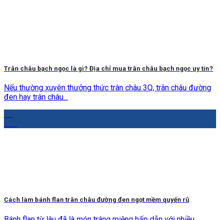
Trân châu bạch ngọc là gì? Địa chỉ mua trân châu bạch ngọc uy tín?
Nếu thường xuyên thưởng thức trân châu 3Q, trân châu đường
đen hay trân châu...
04
Th5
Cách làm bánh flan trân châu đường đen ngọt mềm quyến rũ
Bánh flan từ lâu đã là món tráng miệng hấp dẫn với nhiều