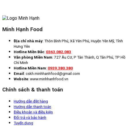
khá
tru
thà
Minh Hạnh Food
Địa chỉ nhà máy
: Thôn Bình Phú, Xã Yên Phú, Huyện Yên Mỹ, Tỉnh
Hưng Yên
Hotline Miền Bắc
:
0363.082.083
Văn phòng Miền Nam
: 727 Âu Cơ, P Tân Thành, Q Tân Phú, TP Hồ
Chí Minh
Hotline Miền Nam
:
0939.380.380
Email
: cskh.minhhanhfood@gmail.com
Website
: www.minhhanhfood.vn
Chính sách & thanh toán
Hướng dẫn đặt hàng
Hướng dẫn thanh toán
Điều khoản và điều kiện
Đổi trả và bảo hành
Tuyển dụng