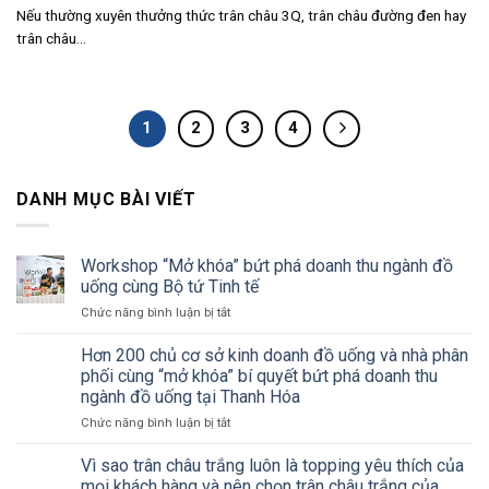
Nếu thường xuyên thưởng thức trân châu 3Q, trân châu đường đen hay
trân châu...
1
2
3
4
DANH MỤC BÀI VIẾT
Workshop “Mở khóa” bứt phá doanh thu ngành đồ
uống cùng Bộ tứ Tinh tế
ở
Chức năng bình luận bị tắt
Workshop
“Mở
Hơn 200 chủ cơ sở kinh doanh đồ uống và nhà phân
khóa”
phối cùng “mở khóa” bí quyết bứt phá doanh thu
bứt
ngành đồ uống tại Thanh Hóa
phá
ở
Chức năng bình luận bị tắt
doanh
Hơn
thu
200
ngành
Vì sao trân châu trắng luôn là topping yêu thích của
chủ
đồ
mọi khách hàng và nên chọn trân châu trắng của