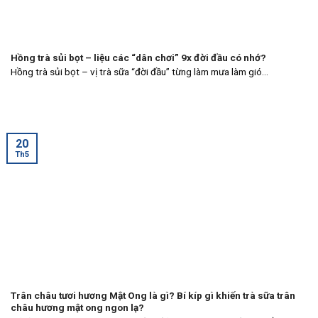
Hồng trà sủi bọt – liệu các “dân chơi” 9x đời đầu có nhớ?
Hồng trà sủi bọt – vị trà sữa “đời đầu” từng làm mưa làm gió...
20
Th5
Trân châu tươi hương Mật Ong là gì? Bí kíp gì khiến trà sữa trân
châu hương mật ong ngon lạ?