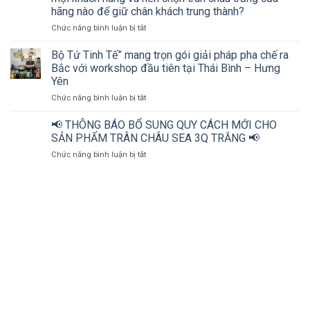
cơ
uống
hãng nào để giữ chân khách trung thành?
sở
cùng
ở
Chức năng bình luận bị tắt
kinh
Bộ
Vì
doanh
tứ
sao
đồ
Tinh
Bộ Tứ Tinh Tế” mang trọn gói giải pháp pha chế ra
trân
uống
tế
Bắc với workshop đầu tiên tại Thái Bình – Hưng
châu
và
Yên
trắng
nhà
ở
Chức năng bình luận bị tắt
luôn
phân
Bộ
là
phối
Tứ
topping
cùng
📢 THÔNG BÁO BỔ SUNG QUY CÁCH MỚI CHO
Tinh
yêu
“mở
SẢN PHẨM TRÂN CHÂU SEA 3Q TRẮNG 📢
Tế”
thích
khóa”
ở
Chức năng bình luận bị tắt
mang
của
bí
📢
trọn
mọi
quyết
THÔNG
gói
khách
bứt
BÁO
giải
hàng
phá
BỔ
pháp
và
doanh
SUNG
pha
nên
thu
QUY
chế
chọn
ngành
CÁCH
ra
trân
đồ
MỚI
Bắc
châu
uống
CHO
với
trắng
tại
SẢN
workshop
của
Thanh
PHẨM
đầu
hãng
Hóa
TRÂN
tiên
nào
CHÂU
tại
để