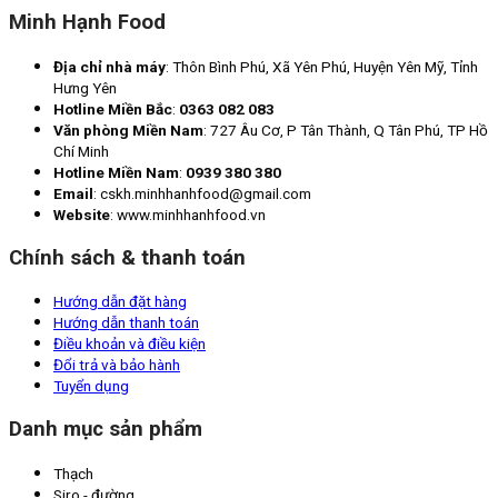
Minh Hạnh Food
Địa chỉ nhà máy
: Thôn Bình Phú, Xã Yên Phú, Huyện Yên Mỹ, Tỉnh
Hưng Yên
Hotline Miền Bắc
:
0363 082 083
Văn phòng Miền Nam
: 727 Âu Cơ, P Tân Thành, Q Tân Phú, TP Hồ
Chí Minh
Hotline Miền Nam
:
0939 380 380
Email
: cskh.minhhanhfood@gmail.com
Website
: www.minhhanhfood.vn
Chính sách & thanh toán
Hướng dẫn đặt hàng
Hướng dẫn thanh toán
Điều khoản và điều kiện
Đổi trả và bảo hành
Tuyển dụng
Danh mục sản phẩm
Thạch
Siro - đường