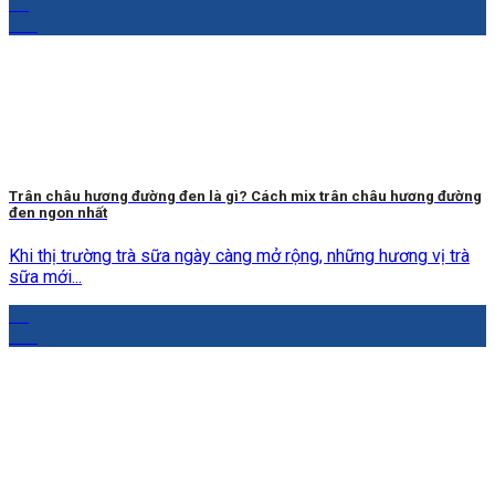
10
Th5
Trân châu hương đường đen là gì? Cách mix trân châu hương đường
đen ngon nhất
Khi thị trường trà sữa ngày càng mở rộng, những hương vị trà
sữa mới...
07
Th5