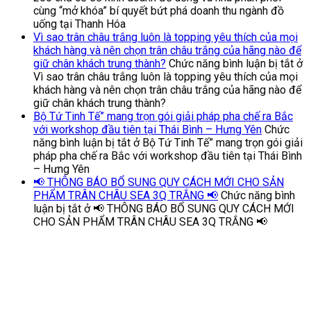
cùng “mở khóa” bí quyết bứt phá doanh thu ngành đồ
uống tại Thanh Hóa
Vì sao trân châu trắng luôn là topping yêu thích của mọi
khách hàng và nên chọn trân châu trắng của hãng nào để
giữ chân khách trung thành?
Chức năng bình luận bị tắt
ở
Vì sao trân châu trắng luôn là topping yêu thích của mọi
khách hàng và nên chọn trân châu trắng của hãng nào để
giữ chân khách trung thành?
Bộ Tứ Tinh Tế” mang trọn gói giải pháp pha chế ra Bắc
với workshop đầu tiên tại Thái Bình – Hưng Yên
Chức
năng bình luận bị tắt
ở Bộ Tứ Tinh Tế” mang trọn gói giải
pháp pha chế ra Bắc với workshop đầu tiên tại Thái Bình
– Hưng Yên
📢 THÔNG BÁO BỔ SUNG QUY CÁCH MỚI CHO SẢN
PHẨM TRÂN CHÂU SEA 3Q TRẮNG 📢
Chức năng bình
luận bị tắt
ở 📢 THÔNG BÁO BỔ SUNG QUY CÁCH MỚI
CHO SẢN PHẨM TRÂN CHÂU SEA 3Q TRẮNG 📢