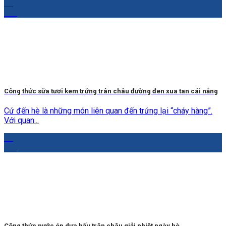
29
Th4
Công thức sữa tươi kem trứng trân châu đường đen xua tan cái nắng
Cứ đến hè là những món liên quan đến trứng lại “cháy hàng”.
Với quan...
28
Th4
Công thức nước ép dưa hấu trân châu giải nhiệt ngày hè