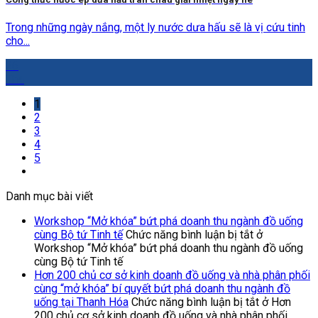
Trong những ngày nắng, một ly nước dưa hấu sẽ là vị cứu tinh
cho...
26
Th4
1
2
3
4
5
Danh mục bài viết
Workshop “Mở khóa” bứt phá doanh thu ngành đồ uống
cùng Bộ tứ Tinh tế
Chức năng bình luận bị tắt
ở
Workshop “Mở khóa” bứt phá doanh thu ngành đồ uống
cùng Bộ tứ Tinh tế
Hơn 200 chủ cơ sở kinh doanh đồ uống và nhà phân phối
cùng “mở khóa” bí quyết bứt phá doanh thu ngành đồ
uống tại Thanh Hóa
Chức năng bình luận bị tắt
ở Hơn
200 chủ cơ sở kinh doanh đồ uống và nhà phân phối