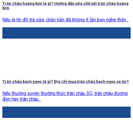
Trân châu hoàng kim là gì? Hướng dẫn pha chế với trân châu hoàng
kim
Nếu là tín đồ trà sữa, chắc hẳn đã không ít lần bạn nghe thấy...
05
Th5
Trân châu bạch ngọc là gì? Địa chỉ mua trân châu bạch ngọc uy tín?
Nếu thường xuyên thưởng thức trân châu 3Q, trân châu đường
đen hay trân châu...
04
Th5