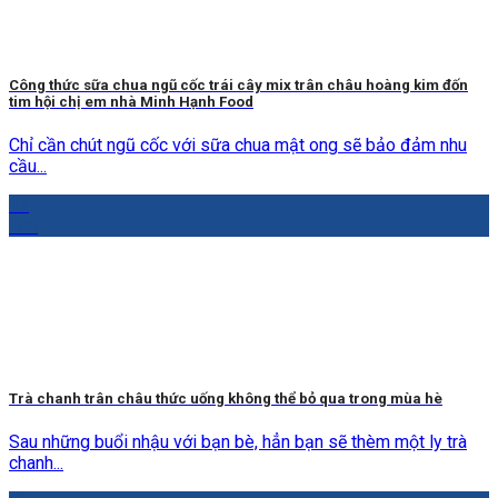
Công thức sữa chua ngũ cốc trái cây mix trân châu hoàng kim đốn
tim hội chị em nhà Minh Hạnh Food
Chỉ cần chút ngũ cốc với sữa chua mật ong sẽ bảo đảm nhu
cầu...
12
Th5
Trà chanh trân châu thức uống không thể bỏ qua trong mùa hè
Sau những buổi nhậu với bạn bè, hẳn bạn sẽ thèm một ly trà
chanh...