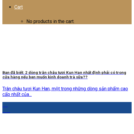
Cart
No products in the cart.
Bạn đã biết: 2 dòng trân châu tươi Kun Han nhất định phải có trong
cửa hàng nếu bạn muốn kinh doanh trà sữa??
Trân châu tươi Kun Han, một trong những dòng sản phẩm cao
cấp nhất của...
06
Th6