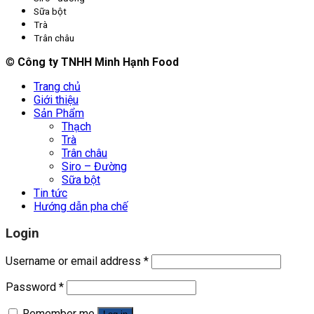
Sữa bột
Trà
Trân châu
©
Công ty TNHH Minh Hạnh Food
Trang chủ
Giới thiệu
Sản Phẩm
Thạch
Trà
Trân châu
Siro – Đường
Sữa bột
Tin tức
Hướng dẫn pha chế
Login
Username or email address
*
Password
*
Remember me