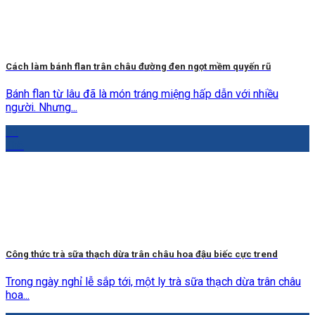
Cách làm bánh flan trân châu đường đen ngọt mềm quyến rũ
Bánh flan từ lâu đã là món tráng miệng hấp dẫn với nhiều
người. Nhưng...
01
Th5
Công thức trà sữa thạch dừa trân châu hoa đậu biếc cực trend
Trong ngày nghỉ lễ sắp tới, một ly trà sữa thạch dừa trân châu
hoa...