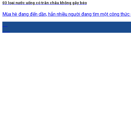
03 loại nước uống có trân châu không gây béo
Mùa hè đang đến dần, hẳn nhiều người đang tìm một công thức p
23
Th3