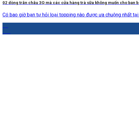
02 dòng trân châu 3Q mà các cửa hàng trà sữa không muốn cho bạn b
Có bao giờ bạn tự hỏi loại topping nào được ưa chuộng nhất tại 
29
Th3