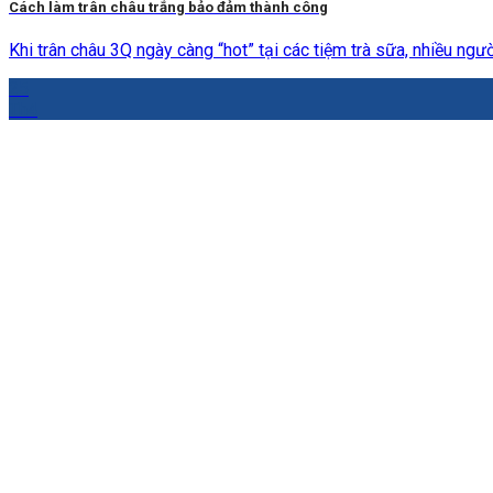
Cách làm trân châu trắng bảo đảm thành công
Khi trân châu 3Q ngày càng “hot” tại các tiệm trà sữa, nhiều người
25
Th4