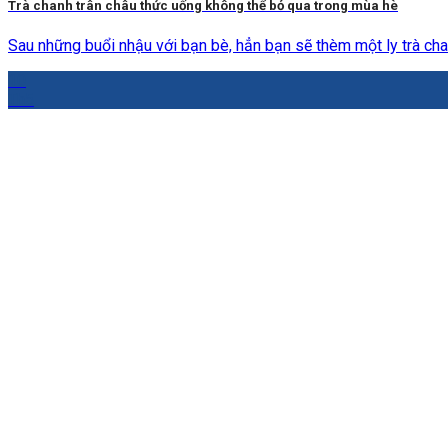
Trà chanh trân châu thức uống không thể bỏ qua trong mùa hè
Sau những buổi nhậu với bạn bè, hẳn bạn sẽ thèm một ly trà chan
10
Th5