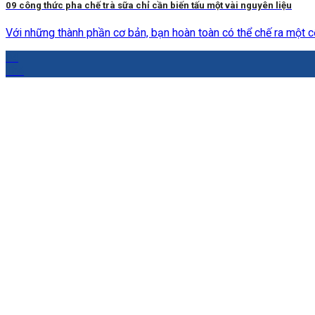
09 công thức pha chế trà sữa chỉ cần biến tấu một vài nguyên liệu
Với những thành phần cơ bản, bạn hoàn toàn có thể chế ra một cố
04
Th4