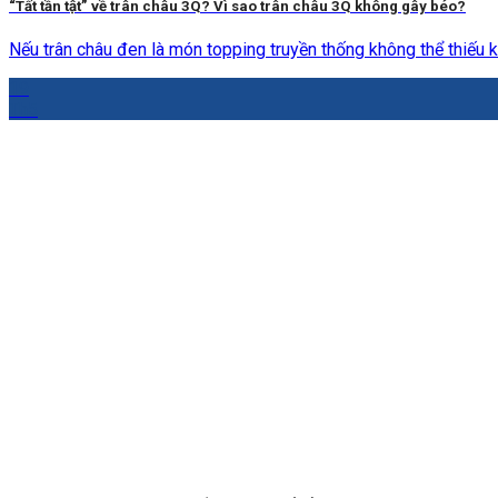
“Tất tần tật” về trân châu 3Q? Vì sao trân châu 3Q không gây béo?
Nếu trân châu đen là món topping truyền thống không thể thiếu khi
19
Th5