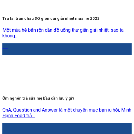
Trà lài trân châu 3Q giòn dai giải nhiệt mùa hè 2022
Một mùa hè bận rộn cần đồ uống thư giãn giải nhiệt, sao ta
không...
31
Th7
Ốm nghén trà sữa mẹ bầu cần lưu ý gì?
QnA, Question and Answer là một chuyên mục bạn iu hỏi, Minh
Hạnh Food trả...
18
Th7