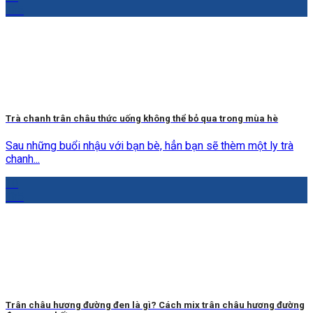
Th5
Trà chanh trân châu thức uống không thể bỏ qua trong mùa hè
Sau những buổi nhậu với bạn bè, hẳn bạn sẽ thèm một ly trà
chanh...
10
Th5
Trân châu hương đường đen là gì? Cách mix trân châu hương đường