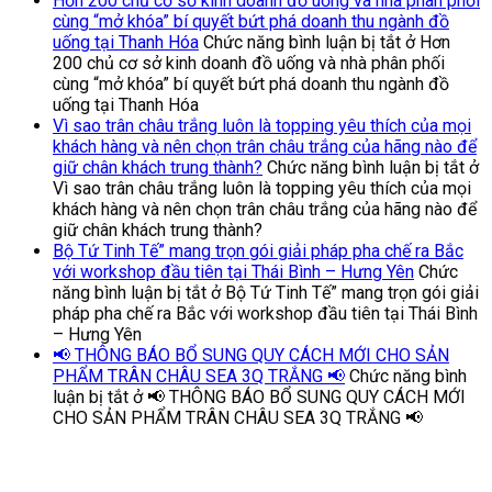
Hơn 200 chủ cơ sở kinh doanh đồ uống và nhà phân phối
cùng “mở khóa” bí quyết bứt phá doanh thu ngành đồ
uống tại Thanh Hóa
Chức năng bình luận bị tắt
ở Hơn
200 chủ cơ sở kinh doanh đồ uống và nhà phân phối
cùng “mở khóa” bí quyết bứt phá doanh thu ngành đồ
uống tại Thanh Hóa
Vì sao trân châu trắng luôn là topping yêu thích của mọi
khách hàng và nên chọn trân châu trắng của hãng nào để
giữ chân khách trung thành?
Chức năng bình luận bị tắt
ở
Vì sao trân châu trắng luôn là topping yêu thích của mọi
khách hàng và nên chọn trân châu trắng của hãng nào để
giữ chân khách trung thành?
Bộ Tứ Tinh Tế” mang trọn gói giải pháp pha chế ra Bắc
với workshop đầu tiên tại Thái Bình – Hưng Yên
Chức
năng bình luận bị tắt
ở Bộ Tứ Tinh Tế” mang trọn gói giải
pháp pha chế ra Bắc với workshop đầu tiên tại Thái Bình
– Hưng Yên
📢 THÔNG BÁO BỔ SUNG QUY CÁCH MỚI CHO SẢN
PHẨM TRÂN CHÂU SEA 3Q TRẮNG 📢
Chức năng bình
luận bị tắt
ở 📢 THÔNG BÁO BỔ SUNG QUY CÁCH MỚI
CHO SẢN PHẨM TRÂN CHÂU SEA 3Q TRẮNG 📢