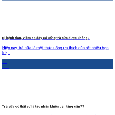
Bị bệnh đau, viêm dạ dày có uống trà sữa được không?
Hiện nay, trà sữa là một thức uống ưa thích của rất nhiều bạn
trẻ,...
17
Th7
Trà sữa có thật sự là tác nhân khiến bạn tăng cân??