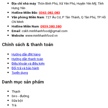
Địa chỉ nhà máy
: Thôn Bình Phú, Xã Yên Phú, Huyện Yên Mỹ, Tỉnh
Hưng Yên
Hotline Miền Bắc
:
0363.082.083
Văn phòng Miền Nam
: 727 Âu Cơ, P Tân Thành, Q Tân Phú, TP Hồ
Chí Minh
Hotline Miền Nam
:
0939.380.380
Email
: cskh.minhhanhfood@gmail.com
Website
: www.minhhanhfood.vn
Chính sách & thanh toán
Hướng dẫn đặt hàng
Hướng dẫn thanh toán
Điều khoản và điều kiện
Đổi trả và bảo hành
Tuyển dụng
Danh mục sản phẩm
Thạch
Siro - đường
Sữa bột
Trà