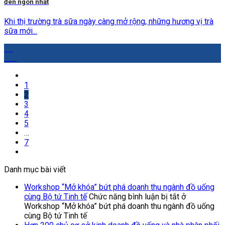
đen ngon nhất
Khi thị trường trà sữa ngày càng mở rộng, những hương vị trà
sữa mới...
07
Th5
1
2
3
4
5
…
7
Danh mục bài viết
Workshop “Mở khóa” bứt phá doanh thu ngành đồ uống
cùng Bộ tứ Tinh tế
Chức năng bình luận bị tắt
ở
Workshop “Mở khóa” bứt phá doanh thu ngành đồ uống
cùng Bộ tứ Tinh tế