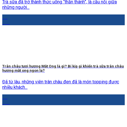
Trà sữa đã trở thành thức uống “thần thánh”, là cầu nối giữa
những người...
09
Th6
Trân châu tươi hương Mật Ong là gì? Bí kíp gì khiến trà sữa trân châu
hương mật ong ngon lạ?
Đã từ lâu, những viên trân châu đen đã là món topping được
nhiều khách...
20
Th5