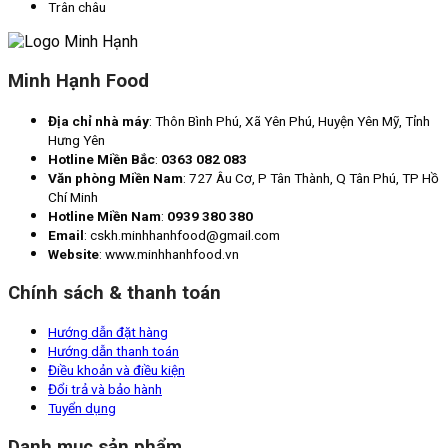
Trân châu
Minh Hạnh Food
Địa chỉ nhà máy
: Thôn Bình Phú, Xã Yên Phú, Huyện Yên Mỹ, Tỉnh
Hưng Yên
Hotline Miền Bắc
:
0363 082 083
Văn phòng Miền Nam
: 727 Âu Cơ, P Tân Thành, Q Tân Phú, TP Hồ
Chí Minh
Hotline Miền Nam
:
0939 380 380
Email
: cskh.minhhanhfood@gmail.com
Website
: www.minhhanhfood.vn
Chính sách & thanh toán
Hướng dẫn đặt hàng
Hướng dẫn thanh toán
Điều khoản và điều kiện
Đổi trả và bảo hành
Tuyển dụng
Danh mục sản phẩm