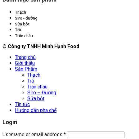
Thạch
Siro - đường
Sữa bột
Trà
Trân châu
©
Công ty TNHH Minh Hạnh Food
Trang chủ
Giới thiệu
Sản Phẩm
Thạch
Trà
Trân châu
Siro – Đường
Sữa bột
Tin tức
Hướng dẫn pha chế
Login
Username or email address
*