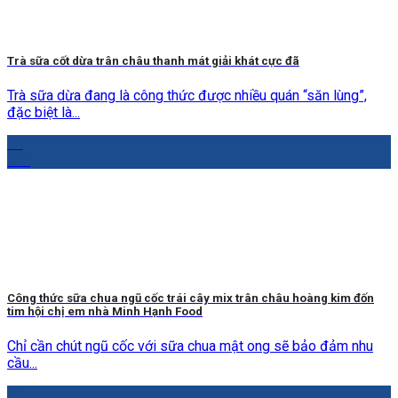
Trà sữa cốt dừa trân châu thanh mát giải khát cực đã
Trà sữa dừa đang là công thức được nhiều quán “săn lùng”,
đặc biệt là...
13
Th5
Công thức sữa chua ngũ cốc trái cây mix trân châu hoàng kim đốn
tim hội chị em nhà Minh Hạnh Food
Chỉ cần chút ngũ cốc với sữa chua mật ong sẽ bảo đảm nhu
cầu...
12