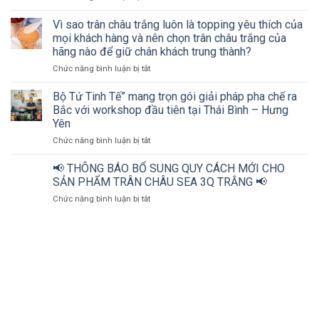
Hơn
thu
200
ngành
Vì sao trân châu trắng luôn là topping yêu thích của
chủ
đồ
mọi khách hàng và nên chọn trân châu trắng của
cơ
uống
hãng nào để giữ chân khách trung thành?
sở
cùng
ở
Chức năng bình luận bị tắt
kinh
Bộ
Vì
doanh
tứ
sao
đồ
Tinh
Bộ Tứ Tinh Tế” mang trọn gói giải pháp pha chế ra
trân
uống
tế
Bắc với workshop đầu tiên tại Thái Bình – Hưng
châu
và
Yên
trắng
nhà
ở
Chức năng bình luận bị tắt
luôn
phân
Bộ
là
phối
Tứ
topping
cùng
📢 THÔNG BÁO BỔ SUNG QUY CÁCH MỚI CHO
Tinh
yêu
“mở
SẢN PHẨM TRÂN CHÂU SEA 3Q TRẮNG 📢
Tế”
thích
khóa”
ở
Chức năng bình luận bị tắt
mang
của
bí
📢
trọn
mọi
quyết
THÔNG
gói
khách
bứt
BÁO
giải
hàng
phá
BỔ
pháp
và
doanh
SUNG
pha
nên
thu
QUY
chế
chọn
ngành
CÁCH
ra
trân
đồ
MỚI
Bắc
châu
uống
CHO
với
trắng
tại