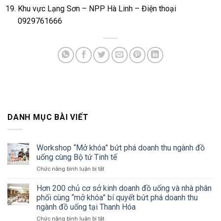
Khu vực Lạng Sơn – NPP Hà Linh – Điện thoại
0929761666
DANH MỤC BÀI VIẾT
Workshop “Mở khóa” bứt phá doanh thu ngành đồ
uống cùng Bộ tứ Tinh tế
ở
Chức năng bình luận bị tắt
Workshop
“Mở
Hơn 200 chủ cơ sở kinh doanh đồ uống và nhà phân
khóa”
phối cùng “mở khóa” bí quyết bứt phá doanh thu
bứt
ngành đồ uống tại Thanh Hóa
phá
ở
Chức năng bình luận bị tắt
doanh