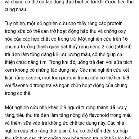
và chúng có thể có tác dụng đặc biệt có lợi khi được tiêu thụ
cùng nhau.
Tuy nhiên, một số nghiên cứu cho thấy rằng các protein
trong sữa có thể cản trở hoạt động hấp thụ và chống oxy
hóa của các hợp chất có trong trà. Một nghiên cứu trên 16
phụ nữ trưởng thành quan sát thấy rằng uống 2 cốc (500ml)
trà đen làm tăng đáng kể lưu lượng máu, có thể giúp cải
thiện chức năng tim. Trong khi đó, uống trà đen với sữa tách
kem không có những tác dụng này. Các nhà nghiên cứu kết
luận rằng casein, một loại protein trong sữa có thể liên kết
với flavonoid trong trà và ngăn chặn hoạt động của chúng
trong cơ thể.
Một nghiên cứu nhỏ khác ở 9 người trưởng thành đã lưu ý
rằng, tiêu thụ trà đen làm tăng nồng độ flavonoid trong máu
và thêm sữa vào trà không ức chế tác dụng này. Các nhà
nghiên cứu cho rằng thời gian ủ trà có thể dẫn đến sự hấp
thụ tốt hơn các chất chống oxy hóa trong trà, bất kể việc bổ