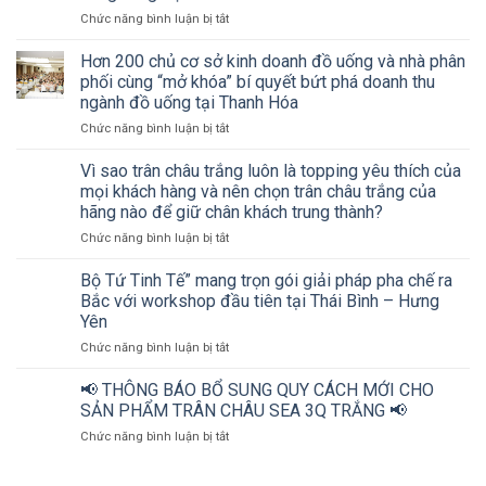
ở
Chức năng bình luận bị tắt
Workshop
“Mở
Hơn 200 chủ cơ sở kinh doanh đồ uống và nhà phân
khóa”
phối cùng “mở khóa” bí quyết bứt phá doanh thu
bứt
ngành đồ uống tại Thanh Hóa
phá
ở
Chức năng bình luận bị tắt
doanh
Hơn
thu
200
ngành
Vì sao trân châu trắng luôn là topping yêu thích của
chủ
đồ
mọi khách hàng và nên chọn trân châu trắng của
cơ
uống
hãng nào để giữ chân khách trung thành?
sở
cùng
ở
Chức năng bình luận bị tắt
kinh
Bộ
Vì
doanh
tứ
sao
đồ
Tinh
Bộ Tứ Tinh Tế” mang trọn gói giải pháp pha chế ra
trân
uống
tế
Bắc với workshop đầu tiên tại Thái Bình – Hưng
châu
và
Yên
trắng
nhà
ở
Chức năng bình luận bị tắt
luôn
phân
Bộ
là
phối
Tứ
topping
cùng
📢 THÔNG BÁO BỔ SUNG QUY CÁCH MỚI CHO
Tinh
yêu
“mở
SẢN PHẨM TRÂN CHÂU SEA 3Q TRẮNG 📢
Tế”
thích
khóa”
ở
Chức năng bình luận bị tắt
mang
của
bí
📢
trọn
mọi
quyết
THÔNG
gói
khách
bứt