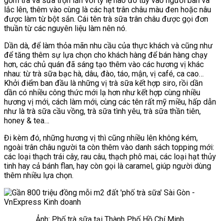
gồm trà và sữa trộn lẫn với tỷ lệ nào đó tùy vào người bán và
lắc lên, thêm vào cùng là các hạt trân châu màu đen hoặc nâu
được làm từ bột sắn. Cái tên trà sữa trân châu được gọi đơn
thuần từ các nguyên liệu làm nên nó.
Dần dà, để làm thỏa mãn nhu cầu của thực khách và cũng như
để tăng thêm sự lựa chọn cho khách hàng để bán hàng chạy
hơn, các chủ quán đã sáng tạo thêm vào các hương vị khác
nhau: từ trà sữa bạc hà, dâu, đào, táo, mận, vị café, ca cao…
Khởi điểm ban đầu là những vị trà sữa kết hợp siro, rồi dần
dần có nhiều công thức mới lạ hơn như kết hợp cùng nhiều
hương vị mới, cách làm mới, cùng các tên rất mỹ miều, hấp dẫn
như là trà sữa cầu vồng, trà sữa tình yêu, trà sữa thần tiên,
honey & tea…
Đi kèm đó, những hương vị thì cũng nhiều lên không kém,
ngoài trân châu người ta còn thêm vào danh sách topping mới:
các loại thạch trái cây, rau câu, thạch phô mai, các loại hạt thủy
tinh hay cả bánh flan, hay còn gọi là caramel, giúp người dùng
thêm nhiều lựa chọn.
Ảnh: Phố trà sữa tại Thành Phố Hồ Chí Minh.