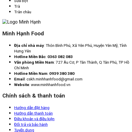
Sữa bột
Trà
Trân châu
Minh Hạnh Food
Địa chỉ nhà máy
: Thôn Bình Phú, Xã Yên Phú, Huyện Yên Mỹ, Tỉnh
Hưng Yên
Hotline Miền Bắc
:
0363 082 083
Văn phòng Miền Nam
: 727 Âu Cơ, P Tân Thành, Q Tân Phú, TP Hồ
Chí Minh
Hotline Miền Nam
:
0939 380 380
Email
: cskh.minhhanhfood@gmail.com
Website
: www.minhhanhfood.vn
Chính sách & thanh toán
Hướng dẫn đặt hàng
Hướng dẫn thanh toán
Điều khoản và điều kiện
Đổi trả và bảo hành
Tuyển dụng