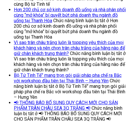
cùng Bộ tứ Tinh tế
Hơn 200 chủ cơ sở kinh doanh đồ uống và nhà phân phối
cùng “mở khóa” bí quyết bứt phá doanh thu ngành đồ
uống tại Thanh Hóa
Chức năng bình luận bị tắt
ở Hơn
200 chủ cơ sở kinh doanh đồ uống và nhà phân phối
cùng “mở khóa” bí quyết bứt phá doanh thu ngành đồ
uống tại Thanh Hóa
Vì sao trân châu trắng luôn là topping yêu thích của mọi
khách hàng và nên chọn trân châu trắng của hãng nào để
giữ chân khách trung thành?
Chức năng bình luận bị tắt
ở
Vì sao trân châu trắng luôn là topping yêu thích của mọi
khách hàng và nên chọn trân châu trắng của hãng nào để
giữ chân khách trung thành?
Bộ Tứ Tinh Tế” mang trọn gói giải pháp pha chế ra Bắc
với workshop đầu tiên tại Thái Bình – Hưng Yên
Chức
năng bình luận bị tắt
ở Bộ Tứ Tinh Tế” mang trọn gói giải
pháp pha chế ra Bắc với workshop đầu tiên tại Thái Bình
– Hưng Yên
📢 THÔNG BÁO BỔ SUNG QUY CÁCH MỚI CHO SẢN
PHẨM TRÂN CHÂU SEA 3Q TRẮNG 📢
Chức năng bình
luận bị tắt
ở 📢 THÔNG BÁO BỔ SUNG QUY CÁCH MỚI
CHO SẢN PHẨM TRÂN CHÂU SEA 3Q TRẮNG 📢