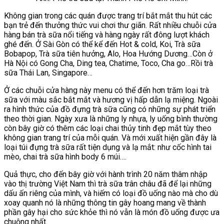
Không gian trong các quán được trang trí bắt mắt thu hút các
bạn trẻ đến thưởng thức vui chơi thư giãn. Rất nhiều chuỗi cửa
hàng bán trà sữa nổi tiếng và hàng ngày rất đông lượt khách
ghé đến. Ở Sài Gòn có thể kể đến Hot & cold, Koi, Trà sữa
Bobapop, Trà sữa tiên hưởng, Alo, Hoa Hướng Dương…Còn ở
Hà Nội có Gong Cha, Ding tea, Chatime, Toco, Cha go…Rồi trà
sữa Thái Lan, Singapore…
Ở các chuỗi cửa hàng này menu có thể đến hơn trăm loại trà
sữa với màu sắc bắt mắt và hương vị hấp dẫn lạ miệng. Ngoài
ra hình thức của đồ đựng trà sữa cũng có những sự phát triển
theo thời gian. Ngày xưa là những ly nhựa, ly uống bình thường
còn bây giờ có thêm các loại chai thủy tinh đẹp mắt tùy theo
không gian trang trí của mỗi quán. Và mới xuất hiện gần đây là
loại túi đựng trà sữa rất tiện dụng và lạ mắt: như cốc hình tai
mèo, chai trà sữa hình body 6 múi….
Quả thực, cho đến bây giờ với hành trình 20 năm thâm nhập
vào thị trường Việt Nam thì trà sữa trân châu đã để lại những
dấu ấn riêng của mình, và hiếm có loại đồ uống nào mà cho dù
xoay quanh nó là những thông tin gây hoang mang về thành
phần gây hại cho sức khỏe thì nó vẫn là món đồ uống được ưa
chuộng nhất.