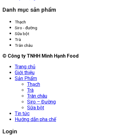
Danh mục sản phẩm
Thạch
Siro - đường
Sữa bột
Trà
Trân châu
©
Công ty TNHH Minh Hạnh Food
Trang chủ
Giới thiệu
Sản Phẩm
Thạch
Trà
Trân châu
Siro – Đường
Sữa bột
Tin tức
Hướng dẫn pha chế
Login