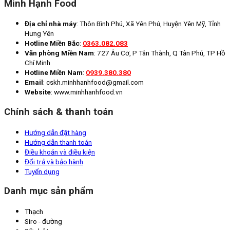
Minh Hạnh Food
Địa chỉ nhà máy
: Thôn Bình Phú, Xã Yên Phú, Huyện Yên Mỹ, Tỉnh
Hưng Yên
Hotline Miền Bắc
:
0363.082.083
Văn phòng Miền Nam
: 727 Âu Cơ, P Tân Thành, Q Tân Phú, TP Hồ
Chí Minh
Hotline Miền Nam
:
0939.380.380
Email
: cskh.minhhanhfood@gmail.com
Website
: www.minhhanhfood.vn
Chính sách & thanh toán
Hướng dẫn đặt hàng
Hướng dẫn thanh toán
Điều khoản và điều kiện
Đổi trả và bảo hành
Tuyển dụng
Danh mục sản phẩm
Thạch
Siro - đường