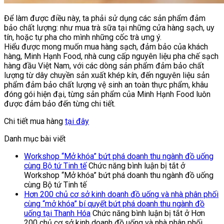
Để làm được điều này, ta phải sử dụng các sản phẩm đảm
bảo chất lượng: như mua trà sữa tại những cửa hàng sạch, uy
tín, hoặc tự pha cho mình những cốc trà ưng ý.
Hiểu được mong muốn mua hàng sạch, đảm bảo của khách
hàng, Minh Hạnh Food, nhà cung cấp nguyên liệu pha chế sạch
hàng đầu Việt Nam, với các dòng sản phẩm đảm bảo chất
lượng từ dây chuyền sản xuất khép kín, đến nguyên liệu sản
phẩm đảm bảo chất lượng vệ sinh an toàn thực phẩm, khâu
đóng gói hiện đại, từng sản phẩm của Minh Hạnh Food luôn
được đảm bảo đến từng chi tiết.
Chi tiết mua hàng
tại đây
Danh mục bài viết
Workshop “Mở khóa” bứt phá doanh thu ngành đồ uống
cùng Bộ tứ Tinh tế
Chức năng bình luận bị tắt
ở
Workshop “Mở khóa” bứt phá doanh thu ngành đồ uống
cùng Bộ tứ Tinh tế
Hơn 200 chủ cơ sở kinh doanh đồ uống và nhà phân phối
cùng “mở khóa” bí quyết bứt phá doanh thu ngành đồ
uống tại Thanh Hóa
Chức năng bình luận bị tắt
ở Hơn
200 chủ cơ sở kinh doanh đồ uống và nhà phân phối