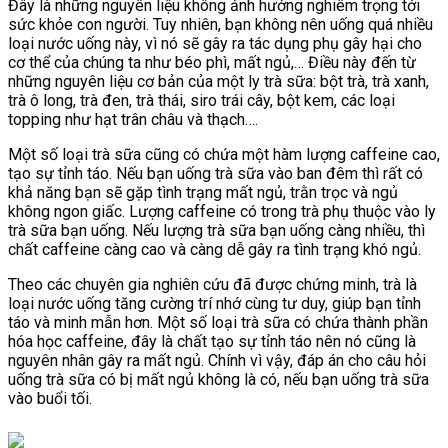
Đây là những nguyên liệu không ảnh hưởng nghiêm trọng tới
sức khỏe con người. Tuy nhiên, bạn không nên uống quá nhiều
loại nước uống này, vì nó sẽ gây ra tác dụng phụ gây hại cho
cơ thể của chúng ta như béo phì, mất ngủ,… Điều này đến từ
những nguyên liệu cơ bản của một ly trà sữa: bột trà, trà xanh,
trà ô long, trà đen, trà thái, siro trái cây, bột kem, các loại
topping như hạt trân châu và thạch….
Một số loại trà sữa cũng có chứa một hàm lượng caffeine cao,
tạo sự tỉnh táo. Nếu bạn uống trà sữa vào ban đêm thì rất có
khả năng bạn sẽ gặp tình trạng mất ngủ, trằn trọc và ngủ
không ngon giấc. Lượng caffeine có trong trà phụ thuộc vào ly
trà sữa bạn uống. Nếu lượng trà sữa bạn uống càng nhiều, thì
chất caffeine càng cao và càng dễ gây ra tình trạng khó ngủ.
Theo các chuyên gia nghiên cứu đã được chứng minh, trà là
loại nước uống tăng cường trí nhớ cùng tư duy, giúp bạn tỉnh
táo và minh mẫn hơn. Một số loại trà sữa có chứa thành phần
hóa học caffeine, đây là chất tạo sự tỉnh táo nên nó cũng là
nguyên nhân gây ra mất ngủ. Chính vì vậy, đáp án cho câu hỏi
uống trà sữa có bị mất ngủ không là có, nếu bạn uống trà sữa
vào buổi tối.