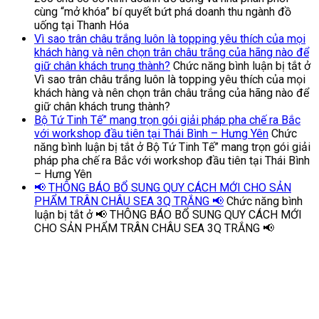
cùng “mở khóa” bí quyết bứt phá doanh thu ngành đồ
uống tại Thanh Hóa
Vì sao trân châu trắng luôn là topping yêu thích của mọi
khách hàng và nên chọn trân châu trắng của hãng nào để
giữ chân khách trung thành?
Chức năng bình luận bị tắt
ở
Vì sao trân châu trắng luôn là topping yêu thích của mọi
khách hàng và nên chọn trân châu trắng của hãng nào để
giữ chân khách trung thành?
Bộ Tứ Tinh Tế” mang trọn gói giải pháp pha chế ra Bắc
với workshop đầu tiên tại Thái Bình – Hưng Yên
Chức
năng bình luận bị tắt
ở Bộ Tứ Tinh Tế” mang trọn gói giải
pháp pha chế ra Bắc với workshop đầu tiên tại Thái Bình
– Hưng Yên
📢 THÔNG BÁO BỔ SUNG QUY CÁCH MỚI CHO SẢN
PHẨM TRÂN CHÂU SEA 3Q TRẮNG 📢
Chức năng bình
luận bị tắt
ở 📢 THÔNG BÁO BỔ SUNG QUY CÁCH MỚI
CHO SẢN PHẨM TRÂN CHÂU SEA 3Q TRẮNG 📢