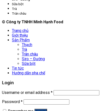
Sữa bột
Trà
Trân châu
©
Công ty TNHH Minh Hạnh Food
Trang chủ
Giới thiệu
Sản Phẩm
Thạch
Trà
Trân châu
Siro – Đường
Sữa bột
Tin tức
Hướng dẫn pha chế
Login
Username or email address
*
Password
*