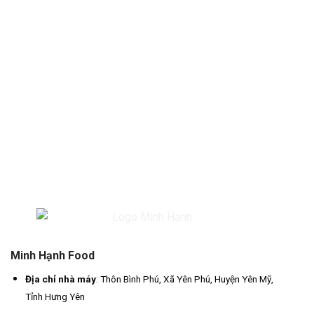
Yên
thành?
Minh Hạnh Food
Địa chỉ nhà máy
: Thôn Bình Phú, Xã Yên Phú, Huyện Yên Mỹ,
Tỉnh Hưng Yên