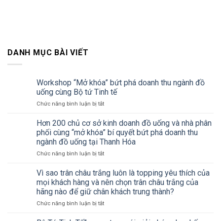
DANH MỤC BÀI VIẾT
Workshop “Mở khóa” bứt phá doanh thu ngành đồ
uống cùng Bộ tứ Tinh tế
ở
Chức năng bình luận bị tắt
Workshop
“Mở
Hơn 200 chủ cơ sở kinh doanh đồ uống và nhà phân
khóa”
phối cùng “mở khóa” bí quyết bứt phá doanh thu
bứt
ngành đồ uống tại Thanh Hóa
phá
ở
Chức năng bình luận bị tắt
doanh
Hơn
thu
200
ngành
Vì sao trân châu trắng luôn là topping yêu thích của
chủ
đồ
mọi khách hàng và nên chọn trân châu trắng của
cơ
uống
hãng nào để giữ chân khách trung thành?
sở
cùng
ở
Chức năng bình luận bị tắt
kinh
Bộ
Vì
doanh
tứ
sao
đồ
Tinh