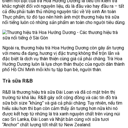
Điểm nổi bật của trà Hoa Hướng Dương là tiêu chí kiểm tra
khắc nghiệt đối với nguyên liệu, dù là đầu vào hay đầu ra – tất
cả đều phải tuân thủ những nguyên tắc về Vệ sinh An toàn
Thực phẩm, từ đó tạo nên hình ảnh một thương hiệu trà sữa
nổi tiếng luôn có những sản phẩm an toàn cho người tiêu dùng.
Ngoài ra, thương hiệu trà Hoa Hướng Dương còn gây ấn tượng
với menu đa dạng, hương vị đặc trưng không thể trộn lẫn và
đặc biệt là dịch vụ thân thiện cùng giá cả phải chăng. Trà Hoa
Hướng Dương luôn là lựa chọn thân thuộc của người dân thành
phố Hồ Chí Minh mỗi khi tụ tập bạn bè, người thân.
Trà sữa R&B
R&B là thương hiệu trà sữa Đài Loan và đã có mặt trên thị
trường từ khá lâu. R&B gây sốt cộng đồng và các tín đồ trà
sữa bởi size “khủng” và giá cả phải chăng. Tuy nhiên, nếu tìm
hiểu sâu hơn thì bạn còn cảm thấy ấn tượng hơn nữa khi nó
được kết hợp từ những lá trà xanh nguyên chất trên vùng núi
cao Sri Lanka, Đài Loan và Nhật bản cùng với sữa tươi
“Anchor” chất lượng tốt nhất từ New Zealand.