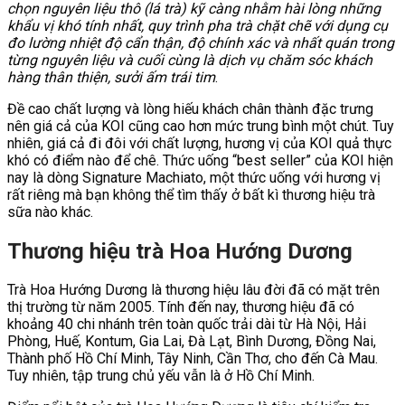
chọn nguyên liệu thô (lá trà) kỹ càng nhằm hài lòng những
khẩu vị khó tính nhất, quy trình pha trà chặt chẽ với dụng cụ
đo lường nhiệt độ cẩn thận, độ chính xác và nhất quán trong
từng nguyên liệu và cuối cùng là dịch vụ chăm sóc khách
hàng thân thiện, sưởi ấm trái tim
.
Đề cao chất lượng và lòng hiếu khách chân thành đặc trưng
nên giá cả của KOI cũng cao hơn mức trung bình một chút. Tuy
nhiên, giá cả đi đôi với chất lượng, hương vị của KOI quả thực
khó có điểm nào để chê. Thức uống “best seller” của KOI hiện
nay là dòng Signature Machiato, một thức uống với hương vị
rất riêng mà bạn không thể tìm thấy ở bất kì thương hiệu trà
sữa nào khác.
Thương hiệu trà Hoa Hướng Dương
Trà Hoa Hướng Dương là thương hiệu lâu đời đã có mặt trên
thị trường từ năm 2005. Tính đến nay, thương hiệu đã có
khoảng 40 chi nhánh trên toàn quốc trải dài từ Hà Nội, Hải
Phòng, Huế, Kontum, Gia Lai, Đà Lạt, Bình Dương, Đồng Nai,
Thành phố Hồ Chí Minh, Tây Ninh, Cần Thơ, cho đến Cà Mau.
Tuy nhiên, tập trung chủ yếu vẫn là ở Hồ Chí Minh.