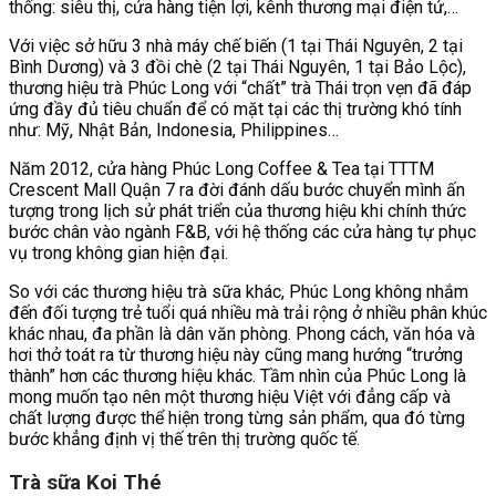
thống: siêu thị, cửa hàng tiện lợi, kênh thương mại điện tử,…
Với việc sở hữu 3 nhà máy chế biến (1 tại Thái Nguyên, 2 tại
Bình Dương) và 3 đồi chè (2 tại Thái Nguyên, 1 tại Bảo Lộc),
thương hiệu trà Phúc Long với “chất” trà Thái trọn vẹn đã đáp
ứng đầy đủ tiêu chuẩn để có mặt tại các thị trường khó tính
như: Mỹ, Nhật Bản, Indonesia, Philippines…
Năm 2012, cửa hàng Phúc Long Coffee & Tea tại TTTM
Crescent Mall Quận 7 ra đời đánh dấu bước chuyển mình ấn
tượng trong lịch sử phát triển của thương hiệu khi chính thức
bước chân vào ngành F&B, với hệ thống các cửa hàng tự phục
vụ trong không gian hiện đại.
So với các thương hiệu trà sữa khác, Phúc Long không nhắm
đến đối tượng trẻ tuổi quá nhiều mà trải rộng ở nhiều phân khúc
khác nhau, đa phần là dân văn phòng. Phong cách, văn hóa và
hơi thở toát ra từ thương hiệu này cũng mang hướng “trưởng
thành” hơn các thương hiệu khác. Tầm nhìn của Phúc Long là
mong muốn tạo nên một thương hiệu Việt với đẳng cấp và
chất lượng được thể hiện trong từng sản phẩm, qua đó từng
bước khẳng định vị thế trên thị trường quốc tế.
Trà sữa Koi Thé