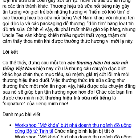
loại trà sữa Đài Loan gây sốt tại Tp. HCM và sau đó lan rộng
ra các tỉnh thành khác. Thương hiệu trà sữa nổi tiếng này gây
ấn tượng với giới trẻ bởi những hương vị “hiếm có khó tìm” ở
các thương hiệu trà sữa nổi tiếng Việt Nam khác, với những tên
gọi độc lạ và các packaging dễ thương, “đốn tim” hàng loạt tín
đồ trà sữa. Chính vì vậy, dù phải mất nhiều giờ xếp hàng, nhưng
Uncle Tea vẫn không khiến nhiều người thất vọng, thậm chí
cảm thấy thỏa mãn khi được thưởng thức hương vị mới lạ này.
Lời kết
Có thể thấy, đứng sau mỗi tên
các thương hiệu trà sữa nổi
tiếng Việt Nam
hiện nay đều là những câu chuyện đặc biệt,
khắc họa chân thực mục tiêu, sứ mệnh, giá trị cốt lõi mà mỗi
thương hiệu theo đuổi. Việc thưởng thức trà sữa cũng như
thưởng thức một món ăn ngon vậy, hiểu được câu chuyện đằng
sau nó sẽ giúp bạn tận hưởng ngon hơn đó! Chúc các bạn tìm
được cho mình một
thương hiệu trà sữa nổi tiếng
là
“signature” của riêng mình nhé!
Danh mục bài viết
Workshop “Mở khóa” bứt phá doanh thu ngành đồ uống
cùng Bộ tứ Tinh tế
Chức năng bình luận bị tắt
ở
Workshop “Mở khóa” bứt phá doanh thu ngành đồ uống