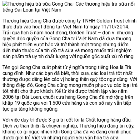
Thương hiệu Gong Cha được công ty TNHH Golden Trust chính
thức đưa vào hoạt động tại Việt Nam từ ngày 11/10/2014.
Trải qua hơn 5 năm hoạt động, Golden Trust – đơn vị nhượng
quyền độc quyền của Gong Cha tại Việt Nam đã đưa thương
hiệu phát triển vượt bậc và trở thành một trong những điểm
đến thân thuộc của tín đồ trà sữa và mong muốn trải nghiệm
sản phẩm trà uy tín chất lượng với nguồn gốc xuất xứ rõ ràng.
Tên gọi Gong Cha xuất phát từ ý nghĩa trong tiếng Hoa là Trà
cung đình. Như các bạn đã biết, thời xưa, các loại trà tốt nhất
thường được dâng lên các vị hoàng thân quý tộc ngự dùng. Với
thông điệp đó, Gong Cha cũng mong muốn phục vụ các loại trà
tốt nhất cho thực khách. Kể từ khi được thành lập vào năm
2006 tại Đài Loan, chuỗi cửa hàng Gong Cha đã mở rộng trên
khắp 19 quốc gia với 1.500 cửa hàng và con số này vẫn tiếp
tục gia tăng không ngừng.
Với việc duy trì được 3 giá trị cốt lõi là Chất lượng hàng đầu;
Dịch vụ thân thiện & chuyên nghiệp; Thương hiệu đáng tin cậy,
không có gì ngạc nhiên khi Gong Cha đã và đang chinh phục
được giới trẻ Việt và những người yêu văn hóa trà sữa.