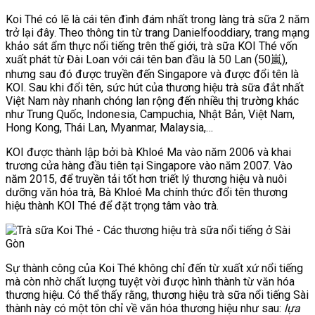
Koi Thé có lẽ là cái tên đình đám nhất trong làng trà sữa 2 năm
trở lại đây. Theo thông tin từ trang Danielfooddiary, trang mạng
khảo sát ẩm thực nổi tiếng trên thế giới, trà sữa KOI Thé vốn
xuất phát từ Đài Loan với cái tên ban đầu là 50 Lan (50嵐),
nhưng sau đó được truyền đến Singapore và được đổi tên là
KOI. Sau khi đổi tên, sức hút của thương hiệu trà sữa đắt nhất
Việt Nam này nhanh chóng lan rộng đến nhiều thị trường khác
như Trung Quốc, Indonesia, Campuchia, Nhật Bản, Việt Nam,
Hong Kong, Thái Lan, Myanmar, Malaysia,…
KOI được thành lập bởi bà Khloé Ma vào năm 2006 và khai
trương cửa hàng đầu tiên tại Singapore vào năm 2007. Vào
năm 2015, để truyền tải tốt hơn triết lý thương hiệu và nuôi
dưỡng văn hóa trà, Bà Khloé Ma chính thức đổi tên thương
hiệu thành KOI Thé để đặt trọng tâm vào trà.
Sự thành công của Koi Thé không chỉ đến từ xuất xứ nổi tiếng
mà còn nhờ chất lượng tuyệt vời được hình thành từ văn hóa
thương hiệu. Có thể thấy rằng, thương hiệu trà sữa nổi tiếng Sài
thành này có một tôn chỉ về văn hóa thương hiệu như sau:
lựa