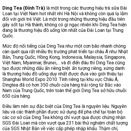
Ding Tea (Đỉnh Trà)
là một trong các thương hiệu trà sữa Đài
Loan tại Việt Nam hot nhất nhì Hà Nội và không còn quá lạ lẫm
đối với giới trẻ Việt. Là một trong những thương hiệu đầu tiên
gây sốt tại Hà thành, không có gì ngạc nhiên khi Ding Tea hiện
đang là thương hiệu đồ uống lớn nhất của Đài Loan tại Trung
Quốc.
Mức độ nổi tiếng của Ding Tea như một cơn bão nhanh chóng
càn quét qua rất nhiều thị trường phát triển tại châu Á như Nhật
Bản, Trung Quốc, Hồng Kong, Indonesia, Malaysia, Singapore,
Việt Nam, Myanmar, Brunei,… và đi đến đâu thì Ding Tea cũng
tạo được những dấu ấn riêng biệt. ấn tượng riêng, xứng danh
là thương hiệu đồ uống duy nhất được đưa vào giới thiệu tại
Shanghai World Expo 2010. Tính riêng tại khu vực Châu Á,
Dingtea đã có hơn 350 chuỗi cửa hàng trải rộng từ Bắc vào
Nam của Trung Quốc, trên toàn thế giới Ding Tea sở hữu chuỗi
650 cửa hàng.
Điều làm nên sự đặc biệt của Ding Tea là nguyên liệu. Nguyên
liệu và các thành phần được sử dụng để pha chế tại toàn bộ
các cơ sở của Ding Tea không chỉ vượt qua được chứng nhận
SGS Đài Loan mà còn vượt qua 231 bài thử nghiệm chất lượng
của SGS Nhật Bản về việc cấp phép nhập khẩu. Thậm chí,