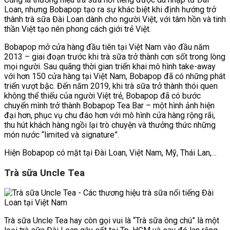
Loan, nhưng Bobapop tạo ra sự khác biệt khi định hướng trở
thành trà sữa Đài Loan dành cho người Việt, với tâm hồn và tinh
thần Việt tạo nên phong cách giới trẻ Việt.
Bobapop mở cửa hàng đầu tiên tại Việt Nam vào đầu năm
2013 – giai đoạn trước khi trà sữa trở thành cơn sốt trong lòng
mọi người. Sau quãng thời gian triển khai mô hình take-away
với hơn 150 cửa hàng tại Việt Nam, Bobapop đã có những phát
triển vượt bậc. Đến năm 2019, khi trà sữa trở thành thói quen
không thể thiếu của người Việt trẻ, Bobapop đã có bước
chuyển mình trở thành Bobapop Tea Bar – một hình ảnh hiện
đại hơn, phục vụ chu đáo hơn với mô hình cửa hàng rộng rãi,
thu hút khách hàng ngồi lại trò chuyện và thưởng thức những
món nước “limited và signature”.
Hiện Bobapop có mặt tại Đài Loan, Việt Nam, Mỹ, Thái Lan,…
Trà sữa Uncle Tea
Trà sữa Uncle Tea hay còn gọi vui là “Trà sữa ông chú” là một