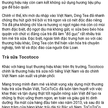
thương hiệu này còn cam kết không sử dụng hương liệu phụ
gia để bảo quản.
Chính vì thế, khi mới du nhập vào Việt Nam, Ding Tea đã nhanh
chóng thu hút giới trẻ bởi vị trà ngon và có nét độc đáo riêng.
Trà đã pha không chỉ tỏa ra hương vị ngọt ngào mà còn có mùi
thơm đặc biệt, độ ngọt dịu mà không gắt, vị sữa beo béo hòa
quyện với chút vị đắng của trà đã làm “đổ gục” rất nhiều trái
tim mê trà sữa. Đặc biệt, ngoài tính đặc trưng hơn so với các
thương hiệu khác, Ding Tea còn thể hiện văn hóa trà chuyên
nghiệp, tinh tế và độc đáo của người Đài Loan.
Trà sữa Tocotoco
Khác với hàng loạt thương hiệu khác trên thị trường, Tocotoco
chính là thương hiệu trà sữa nổi tiếng Việt Nam và do chính
Việt Nam sản xuất và phân phối.
Mang trong mình đam mê và khát vọng xây dựng một thương
hiệu trà sữa thuần Việt, ToCoToCo đã luôn tâm huyết với việc
khai thác và tận dụng thật tốt nguồn nông sản Việt để tạo ra
những ly thức uống thơm ngon, an toàn và giàu giá trị dinh
dưỡng. Ra mắt cửa hàng đầu tiên vào năm 2013, và sau đó là
hàng trăm cửa hàng khác trải dài từ Bắc vô Nam, ToCoToCo