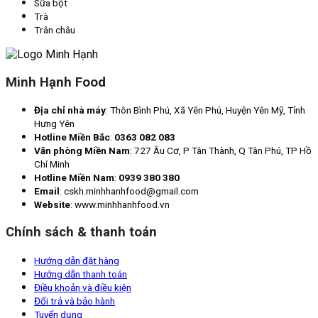
Sữa bột
Trà
Trân châu
Minh Hạnh Food
Địa chỉ nhà máy
: Thôn Bình Phú, Xã Yên Phú, Huyện Yên Mỹ, Tỉnh
Hưng Yên
Hotline Miền Bắc
:
0363 082 083
Văn phòng Miền Nam
: 727 Âu Cơ, P Tân Thành, Q Tân Phú, TP Hồ
Chí Minh
Hotline Miền Nam
:
0939 380 380
Email
: cskh.minhhanhfood@gmail.com
Website
: www.minhhanhfood.vn
Chính sách & thanh toán
Hướng dẫn đặt hàng
Hướng dẫn thanh toán
Điều khoản và điều kiện
Đổi trả và bảo hành
Tuyển dụng