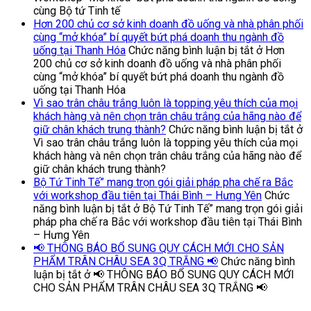
cùng Bộ tứ Tinh tế
Hơn 200 chủ cơ sở kinh doanh đồ uống và nhà phân phối
cùng “mở khóa” bí quyết bứt phá doanh thu ngành đồ
uống tại Thanh Hóa
Chức năng bình luận bị tắt
ở Hơn
200 chủ cơ sở kinh doanh đồ uống và nhà phân phối
cùng “mở khóa” bí quyết bứt phá doanh thu ngành đồ
uống tại Thanh Hóa
Vì sao trân châu trắng luôn là topping yêu thích của mọi
khách hàng và nên chọn trân châu trắng của hãng nào để
giữ chân khách trung thành?
Chức năng bình luận bị tắt
ở
Vì sao trân châu trắng luôn là topping yêu thích của mọi
khách hàng và nên chọn trân châu trắng của hãng nào để
giữ chân khách trung thành?
Bộ Tứ Tinh Tế” mang trọn gói giải pháp pha chế ra Bắc
với workshop đầu tiên tại Thái Bình – Hưng Yên
Chức
năng bình luận bị tắt
ở Bộ Tứ Tinh Tế” mang trọn gói giải
pháp pha chế ra Bắc với workshop đầu tiên tại Thái Bình
– Hưng Yên
📢 THÔNG BÁO BỔ SUNG QUY CÁCH MỚI CHO SẢN
PHẨM TRÂN CHÂU SEA 3Q TRẮNG 📢
Chức năng bình
luận bị tắt
ở 📢 THÔNG BÁO BỔ SUNG QUY CÁCH MỚI
CHO SẢN PHẨM TRÂN CHÂU SEA 3Q TRẮNG 📢