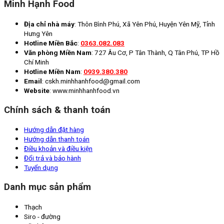
Minh Hạnh Food
Địa chỉ nhà máy
: Thôn Bình Phú, Xã Yên Phú, Huyện Yên Mỹ, Tỉnh
Hưng Yên
Hotline Miền Bắc
:
0363.082.083
Văn phòng Miền Nam
: 727 Âu Cơ, P Tân Thành, Q Tân Phú, TP Hồ
Chí Minh
Hotline Miền Nam
:
0939.380.380
Email
: cskh.minhhanhfood@gmail.com
Website
: www.minhhanhfood.vn
Chính sách & thanh toán
Hướng dẫn đặt hàng
Hướng dẫn thanh toán
Điều khoản và điều kiện
Đổi trả và bảo hành
Tuyển dụng
Danh mục sản phẩm
Thạch
Siro - đường