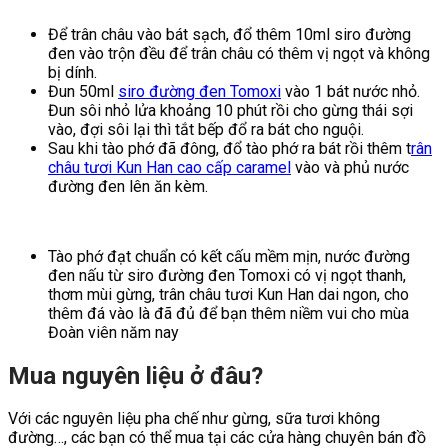
Để trân châu vào bát sạch, đổ thêm 10ml siro đường
đen vào trộn đều để trân châu có thêm vị ngọt và không
bị dính.
Đun 50ml
siro đường đen Tomoxi
vào 1 bát nước nhỏ.
Đun sôi nhỏ lửa khoảng 10 phút rồi cho gừng thái sợi
vào, đợi sôi lại thì tắt bếp đổ ra bát cho nguội.
Sau khi tào phớ đã đông, đổ tào phớ ra bát rồi thêm t
rân
châu tươi Kun Han cao cấp caramel
vào và phủ nước
đường đen lên ăn kèm.
Tào phớ đạt chuẩn có kết cấu mềm mịn, nước đường
đen nấu từ siro đường đen Tomoxi có vị ngọt thanh,
thơm mùi gừng, trân châu tươi Kun Han dai ngon, cho
thêm đá vào là đã đủ để bạn thêm niềm vui cho mùa
Đoàn viên năm nay
Mua nguyên liệu ở đâu?
Với các nguyên liệu pha chế như gừng, sữa tươi không
đường…, các bạn có thể mua tại các cửa hàng chuyên bán đồ