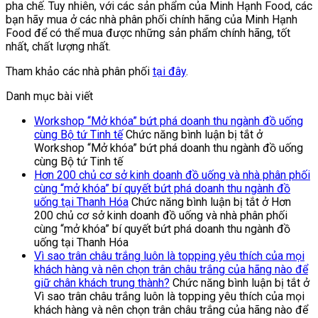
pha chế. Tuy nhiên, với các sản phẩm của Minh Hạnh Food, các
bạn hãy mua ở các nhà phân phối chính hãng của Minh Hạnh
Food để có thể mua được những sản phẩm chính hãng, tốt
nhất, chất lượng nhất.
Tham khảo các nhà phân phối
tại đây
.
Danh mục bài viết
Workshop “Mở khóa” bứt phá doanh thu ngành đồ uống
cùng Bộ tứ Tinh tế
Chức năng bình luận bị tắt
ở
Workshop “Mở khóa” bứt phá doanh thu ngành đồ uống
cùng Bộ tứ Tinh tế
Hơn 200 chủ cơ sở kinh doanh đồ uống và nhà phân phối
cùng “mở khóa” bí quyết bứt phá doanh thu ngành đồ
uống tại Thanh Hóa
Chức năng bình luận bị tắt
ở Hơn
200 chủ cơ sở kinh doanh đồ uống và nhà phân phối
cùng “mở khóa” bí quyết bứt phá doanh thu ngành đồ
uống tại Thanh Hóa
Vì sao trân châu trắng luôn là topping yêu thích của mọi
khách hàng và nên chọn trân châu trắng của hãng nào để
giữ chân khách trung thành?
Chức năng bình luận bị tắt
ở
Vì sao trân châu trắng luôn là topping yêu thích của mọi
khách hàng và nên chọn trân châu trắng của hãng nào để