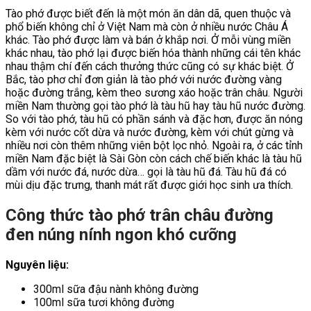
Tào phớ được biết đến là một món ăn dân dã, quen thuộc và
phổ biến không chỉ ở Việt Nam mà còn ở nhiều nước Châu Á
khác. Tào phớ được làm và bán ở khắp nơi. Ở mỗi vùng miền
khác nhau, tào phớ lại được biến hóa thành những cái tên khác
nhau thậm chí đến cách thưởng thức cũng có sự khác biệt. Ở
Bắc, tào phơ chỉ đơn giản là tào phớ với nước đường vàng
hoặc đường trắng, kèm theo sương xáo hoặc trân châu. Người
miền Nam thường gọi tào phớ là tàu hũ hay tàu hũ nước đường.
So với tào phớ, tàu hũ có phần sánh và đặc hơn, được ăn nóng
kèm với nước cốt dừa và nước đường, kèm với chút gừng và
nhiều nơi còn thêm những viên bột lọc nhỏ. Ngoài ra, ở các tỉnh
miền Nam đặc biệt là Sài Gòn còn cách chế biến khác là tàu hũ
dầm với nước đá, nước dừa… gọi là tàu hũ đá. Tàu hũ đá có
mùi dịu đặc trưng, thanh mát rất được giới học sinh ưa thích.
Công thức tào phớ trân châu đường
đen núng nính ngon khó cưỡng
Nguyên liệu:
300ml sữa đậu nành không đường
100ml sữa tươi không đường