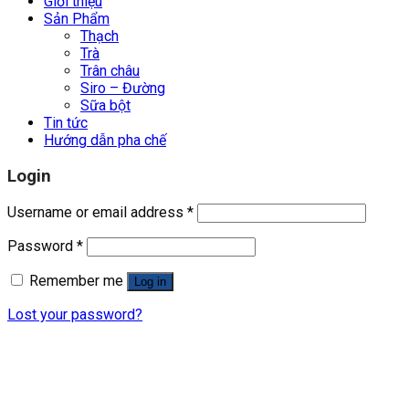
Giới thiệu
Sản Phẩm
Thạch
Trà
Trân châu
Siro – Đường
Sữa bột
Tin tức
Hướng dẫn pha chế
Login
Username or email address
*
Password
*
Remember me
Log in
Lost your password?