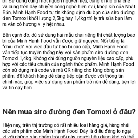
bì. Sử dụng cùng một nguồn nguyên liệu, cùng bí kíp pha chế
và cùng trên dây chuyền công nghê hiện đại, khép kín của Nhật
Bản, Minh Hạnh Food tự tin khẳng định dù bạn của siro đường
đen Tomoxi khối lượng 2,5kg hay 1,4kg thì ly trà sữa bạn làm
ra vẫn có hương vị y hệt nhau.
Bên cạnh đó, dù sử dụng hai mẫu chai riêng thì chất lượng bao
bì của Minh Hạnh Food vẫn được giữ nguyên. Nổi tiếng là
“chịu chơi” với việc đầu tư bao bì cao cấp, Minh Hạnh Food
vẫn tiếp tục truyền thống này với sản phẩm siro đường đen
Tomoxi 1,4kg. Không chỉ dùng nguồn nguyên liệu cao cấp, phù
hợp với các tiêu chuẩn của ngành thức phẩm, Minh Hạnh Food
còn sử dụng mã code và mã QR riêng cho từng dòng sản
phẩm, để khách hàng dễ dàng tiếp cận được với thông tin
chính xác, giúp việc sử dụng sản phẩm trở nên dễ dàng, tiện lợi
và tin cậy hơn.
Nên mua siro đường đen Tomoxi ở đâu?
Hiện nay, trên thị trường có rất nhiều loại hàng giả, hàng nhái
các sản phẩm của Minh Hạnh Food. Đây là điều đáng lo ngại
vì với những sản phẩm trôi nổi này, người tiêu dùng khó có thể