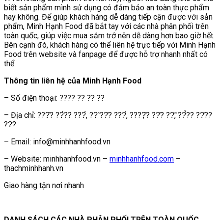
biết sản phẩm mình sử dụng có đảm bảo an toàn thực phẩm
hay không. Để giúp khách hàng dễ dàng tiếp cận được với sản
phẩm, Minh Hạnh Food đã bắt tay với các nhà phân phối trên
toàn quốc, giúp việc mua sắm trở nên dễ dàng hơn bao giờ hết.
Bên cạnh đó, khách hàng có thể liên hệ trực tiếp với Minh Hạnh
Food trên website và fanpage để được hỗ trợ nhanh nhất có
thể.
Thông tin liên hệ của Minh Hạnh Food
– Số điện thoại: ???? ?? ?? ??
– Địa chỉ: ???̂? ??̀?? ???́, ??̃ ??̂? ???́, ????̣̂? ??̂? ??̃, ??̉?? ??̛??
??̂?
– Email: info@minhhanhfood.vn
– Website: minhhanhfood.vn –
minhhanhfood.com
–
thachminhhanh.vn
Giao hàng tận nơi nhanh
DANH SÁCH CÁC NHÀ PHÂN PHỐI TRÊN TOÀN QUỐC