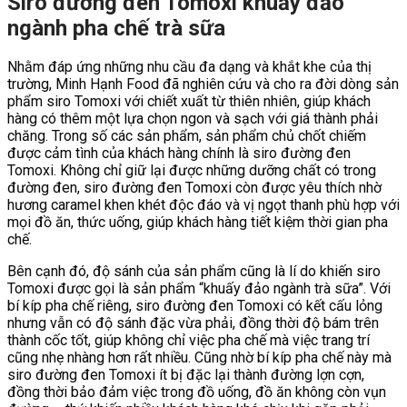
Siro đường đen Tomoxi khuấy đảo
ngành pha chế trà sữa
Nhằm đáp ứng những nhu cầu đa dạng và khắt khe của thị
trường, Minh Hạnh Food đã nghiên cứu và cho ra đời dòng sản
phẩm siro Tomoxi với chiết xuất từ thiên nhiên, giúp khách
hàng có thêm một lựa chọn ngon và sạch với giá thành phải
chăng. Trong số các sản phẩm, sản phẩm chủ chốt chiếm
được cảm tình của khách hàng chính là siro đường đen
Tomoxi. Không chỉ giữ lại được những dưỡng chất có trong
đường đen, siro đường đen Tomoxi còn được yêu thích nhờ
hương caramel khen khét độc đáo và vị ngọt thanh phù hợp với
mọi đồ ăn, thức uống, giúp khách hàng tiết kiệm thời gian pha
chế.
Bên cạnh đó, độ sánh của sản phẩm cũng là lí do khiến siro
Tomoxi được gọi là sản phẩm “khuấy đảo ngành trà sữa”. Với
bí kíp pha chế riêng, siro đường đen Tomoxi có kết cấu lỏng
nhưng vẫn có độ sánh đặc vừa phải, đồng thời độ bám trên
thành cốc tốt, giúp không chỉ việc pha chế mà việc trang trí
cũng nhẹ nhàng hơn rất nhiều. Cũng nhờ bí kíp pha chế này mà
siro đường đen Tomoxi ít bị đặc lại thành đường lợn cợn,
đồng thời bảo đảm việc trong đồ uống, đồ ăn không còn vụn