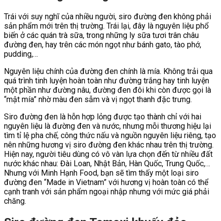
Trái với suy nghĩ của nhiều người, siro đường đen không phải
sản phẩm mới trên thị trường. Trái lại, đây là nguyên liệu phổ
biến ở các quán trà sữa, trong những ly sữa tươi trân châu
đường đen, hay trên các món ngọt như bánh gato, tào phớ,
pudding,…
Nguyên liệu chính của đường đen chính là mía. Không trải qua
quá trình tinh luyện hoàn toàn như đường trắng hay tinh luyện
một phần như đường nâu, đường đen đôi khi còn được gọi là
“mật mía” nhờ màu đen sẫm và vị ngọt thanh đặc trưng.
Siro đường đen là hỗn hợp lỏng được tạo thành chỉ với hai
nguyên liệu là đường đen và nước, nhưng mỗi thương hiệu lại
tìm tỉ lệ pha chế, công thức nấu và nguồn nguyên liệu riêng, tạo
nên những hương vị siro đường đen khác nhau trên thị trường.
Hiện nay, người tiêu dùng có vô vàn lựa chọn đến từ nhiều đất
nước khác nhau: Đài Loan, Nhật Bản, Hàn Quốc, Trung Quốc,…
Nhưng với Minh Hạnh Food, bạn sẽ tìm thấy một loại siro
đường đen “Made in Vietnam” với hương vị hoàn toàn có thể
cạnh tranh với sản phẩm ngoại nhập nhưng với mức giá phải
chăng.