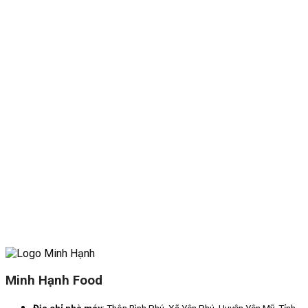
Minh Hạnh Food
Địa chỉ nhà máy
: Thôn Bình Phú, Xã Yên Phú, Huyện Yên Mỹ, Tỉnh