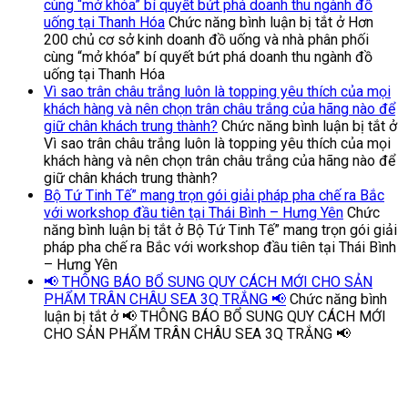
cùng “mở khóa” bí quyết bứt phá doanh thu ngành đồ
uống tại Thanh Hóa
Chức năng bình luận bị tắt
ở Hơn
200 chủ cơ sở kinh doanh đồ uống và nhà phân phối
cùng “mở khóa” bí quyết bứt phá doanh thu ngành đồ
uống tại Thanh Hóa
Vì sao trân châu trắng luôn là topping yêu thích của mọi
khách hàng và nên chọn trân châu trắng của hãng nào để
giữ chân khách trung thành?
Chức năng bình luận bị tắt
ở
Vì sao trân châu trắng luôn là topping yêu thích của mọi
khách hàng và nên chọn trân châu trắng của hãng nào để
giữ chân khách trung thành?
Bộ Tứ Tinh Tế” mang trọn gói giải pháp pha chế ra Bắc
với workshop đầu tiên tại Thái Bình – Hưng Yên
Chức
năng bình luận bị tắt
ở Bộ Tứ Tinh Tế” mang trọn gói giải
pháp pha chế ra Bắc với workshop đầu tiên tại Thái Bình
– Hưng Yên
📢 THÔNG BÁO BỔ SUNG QUY CÁCH MỚI CHO SẢN
PHẨM TRÂN CHÂU SEA 3Q TRẮNG 📢
Chức năng bình
luận bị tắt
ở 📢 THÔNG BÁO BỔ SUNG QUY CÁCH MỚI
CHO SẢN PHẨM TRÂN CHÂU SEA 3Q TRẮNG 📢