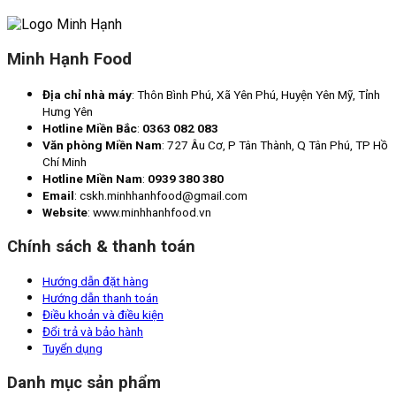
Minh Hạnh Food
Địa chỉ nhà máy
: Thôn Bình Phú, Xã Yên Phú, Huyện Yên Mỹ, Tỉnh
Hưng Yên
Hotline Miền Bắc
:
0363 082 083
Văn phòng Miền Nam
: 727 Âu Cơ, P Tân Thành, Q Tân Phú, TP Hồ
Chí Minh
Hotline Miền Nam
:
0939 380 380
Email
: cskh.minhhanhfood@gmail.com
Website
: www.minhhanhfood.vn
Chính sách & thanh toán
Hướng dẫn đặt hàng
Hướng dẫn thanh toán
Điều khoản và điều kiện
Đổi trả và bảo hành
Tuyển dụng
Danh mục sản phẩm