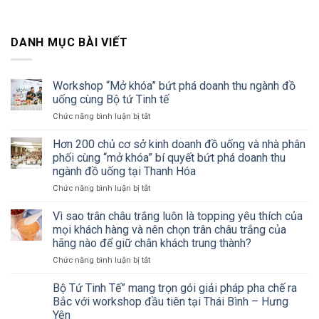
DANH MỤC BÀI VIẾT
Workshop “Mở khóa” bứt phá doanh thu ngành đồ
uống cùng Bộ tứ Tinh tế
ở
Chức năng bình luận bị tắt
Workshop
“Mở
Hơn 200 chủ cơ sở kinh doanh đồ uống và nhà phân
khóa”
phối cùng “mở khóa” bí quyết bứt phá doanh thu
bứt
ngành đồ uống tại Thanh Hóa
phá
ở
Chức năng bình luận bị tắt
doanh
Hơn
thu
200
ngành
Vì sao trân châu trắng luôn là topping yêu thích của
chủ
đồ
mọi khách hàng và nên chọn trân châu trắng của
cơ
uống
hãng nào để giữ chân khách trung thành?
sở
cùng
ở
Chức năng bình luận bị tắt
kinh
Bộ
Vì
doanh
tứ
sao
đồ
Tinh
Bộ Tứ Tinh Tế” mang trọn gói giải pháp pha chế ra
trân
uống
tế
Bắc với workshop đầu tiên tại Thái Bình – Hưng
châu
và
Yên