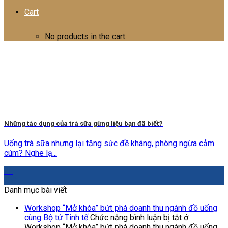
Cart
No products in the cart.
Những tác dụng của trà sữa gừng liệu bạn đã biết?
Uống trà sữa nhưng lại tăng sức đề kháng, phòng ngừa cảm
cúm? Nghe lạ...
21
Th9
Danh mục bài viết
Workshop “Mở khóa” bứt phá doanh thu ngành đồ uống
cùng Bộ tứ Tinh tế
Chức năng bình luận bị tắt
ở
Workshop “Mở khóa” bứt phá doanh thu ngành đồ uống