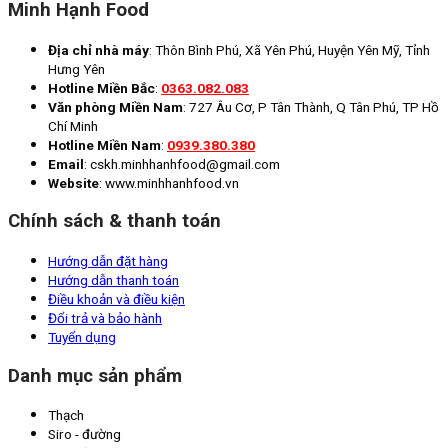
Minh Hạnh Food
Địa chỉ nhà máy
: Thôn Bình Phú, Xã Yên Phú, Huyện Yên Mỹ, Tỉnh
Hưng Yên
Hotline Miền Bắc
:
0363.082.083
Văn phòng Miền Nam
: 727 Âu Cơ, P Tân Thành, Q Tân Phú, TP Hồ
Chí Minh
Hotline Miền Nam
:
0939.380.380
Email
: cskh.minhhanhfood@gmail.com
Website
: www.minhhanhfood.vn
Chính sách & thanh toán
Hướng dẫn đặt hàng
Hướng dẫn thanh toán
Điều khoản và điều kiện
Đổi trả và bảo hành
Tuyển dụng
Danh mục sản phẩm
Thạch
Siro - đường