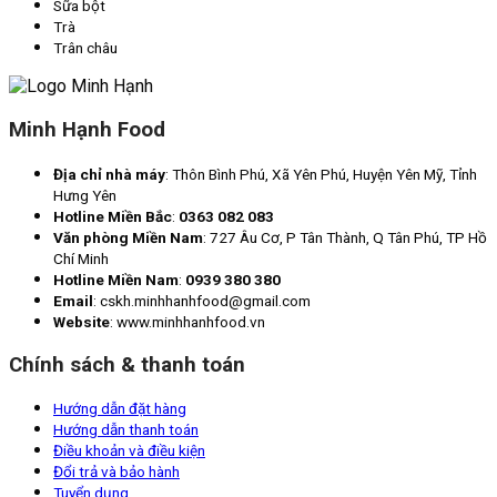
Sữa bột
Trà
Trân châu
Minh Hạnh Food
Địa chỉ nhà máy
: Thôn Bình Phú, Xã Yên Phú, Huyện Yên Mỹ, Tỉnh
Hưng Yên
Hotline Miền Bắc
:
0363 082 083
Văn phòng Miền Nam
: 727 Âu Cơ, P Tân Thành, Q Tân Phú, TP Hồ
Chí Minh
Hotline Miền Nam
:
0939 380 380
Email
: cskh.minhhanhfood@gmail.com
Website
: www.minhhanhfood.vn
Chính sách & thanh toán
Hướng dẫn đặt hàng
Hướng dẫn thanh toán
Điều khoản và điều kiện
Đổi trả và bảo hành
Tuyển dụng