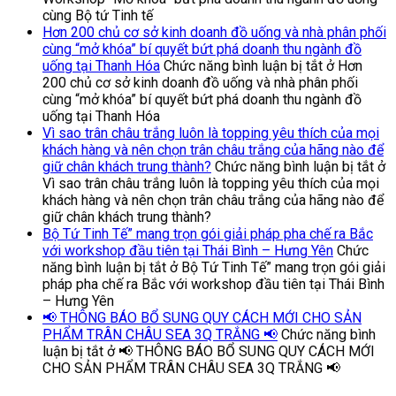
cùng Bộ tứ Tinh tế
Hơn 200 chủ cơ sở kinh doanh đồ uống và nhà phân phối
cùng “mở khóa” bí quyết bứt phá doanh thu ngành đồ
uống tại Thanh Hóa
Chức năng bình luận bị tắt
ở Hơn
200 chủ cơ sở kinh doanh đồ uống và nhà phân phối
cùng “mở khóa” bí quyết bứt phá doanh thu ngành đồ
uống tại Thanh Hóa
Vì sao trân châu trắng luôn là topping yêu thích của mọi
khách hàng và nên chọn trân châu trắng của hãng nào để
giữ chân khách trung thành?
Chức năng bình luận bị tắt
ở
Vì sao trân châu trắng luôn là topping yêu thích của mọi
khách hàng và nên chọn trân châu trắng của hãng nào để
giữ chân khách trung thành?
Bộ Tứ Tinh Tế” mang trọn gói giải pháp pha chế ra Bắc
với workshop đầu tiên tại Thái Bình – Hưng Yên
Chức
năng bình luận bị tắt
ở Bộ Tứ Tinh Tế” mang trọn gói giải
pháp pha chế ra Bắc với workshop đầu tiên tại Thái Bình
– Hưng Yên
📢 THÔNG BÁO BỔ SUNG QUY CÁCH MỚI CHO SẢN
PHẨM TRÂN CHÂU SEA 3Q TRẮNG 📢
Chức năng bình
luận bị tắt
ở 📢 THÔNG BÁO BỔ SUNG QUY CÁCH MỚI
CHO SẢN PHẨM TRÂN CHÂU SEA 3Q TRẮNG 📢