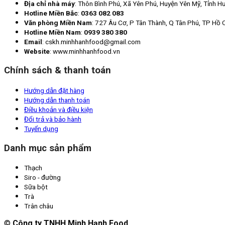
Địa chỉ nhà máy
: Thôn Bình Phú, Xã Yên Phú, Huyện Yên Mỹ, Tỉnh H
Hotline Miền Bắc
:
0363 082 083
Văn phòng Miền Nam
: 727 Âu Cơ, P Tân Thành, Q Tân Phú, TP Hồ 
Hotline Miền Nam
:
0939 380 380
Email
: cskh.minhhanhfood@gmail.com
Website
: www.minhhanhfood.vn
Chính sách & thanh toán
Hướng dẫn đặt hàng
Hướng dẫn thanh toán
Điều khoản và điều kiện
Đổi trả và bảo hành
Tuyển dụng
Danh mục sản phẩm
Thạch
Siro - đường
Sữa bột
Trà
Trân châu
©
Công ty TNHH Minh Hạnh Food