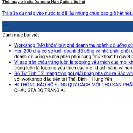
Thử ngay trà sữa Dalgona Hàn Quốc siêu hot
Trà sữa du nhập vào nước ta đã lâu nhưng chưa bao giờ hết hot...
21
Th9
Danh mục bài viết
Workshop “Mở khóa” bứt phá doanh thu ngành đồ uống cùn
Hơn 200 chủ cơ sở kinh doanh đồ uống và nhà phân phối c
doanh đồ uống và nhà phân phối cùng “mở khóa” bí quyết 
Vì sao trân châu trắng luôn là topping yêu thích của mọi 
trắng luôn là topping yêu thích của mọi khách hàng và nên
Bộ Tứ Tinh Tế” mang trọn gói giải pháp pha chế ra Bắc vớ
với workshop đầu tiên tại Thái Bình – Hưng Yên
📢 THÔNG BÁO BỔ SUNG QUY CÁCH MỚI CHO SẢN PHẨ
CHÂU SEA 3Q TRẮNG 📢