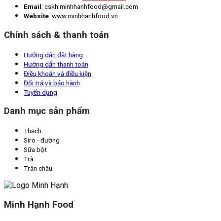
Email
: cskh.minhhanhfood@gmail.com
Website
: www.minhhanhfood.vn
Chính sách & thanh toán
Hướng dẫn đặt hàng
Hướng dẫn thanh toán
Điều khoản và điều kiện
Đổi trả và bảo hành
Tuyển dụng
Danh mục sản phẩm
Thạch
Siro - đường
Sữa bột
Trà
Trân châu
Minh Hạnh Food