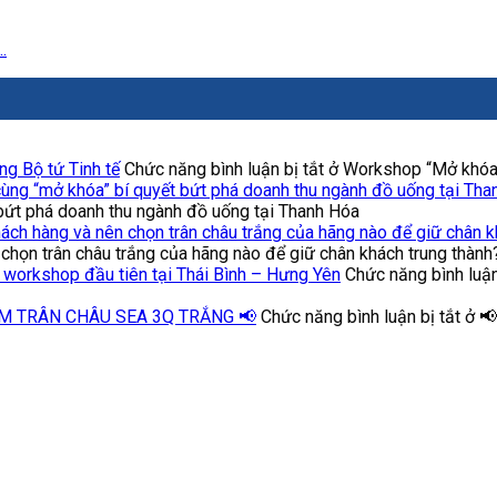
.
g Bộ tứ Tinh tế
Chức năng bình luận bị tắt
ở Workshop “Mở khóa” 
ùng “mở khóa” bí quyết bứt phá doanh thu ngành đồ uống tại Tha
bứt phá doanh thu ngành đồ uống tại Thanh Hóa
khách hàng và nên chọn trân châu trắng của hãng nào để giữ chân k
 chọn trân châu trắng của hãng nào để giữ chân khách trung thành
i workshop đầu tiên tại Thái Bình – Hưng Yên
Chức năng bình luận
M TRÂN CHÂU SEA 3Q TRẮNG 📢
Chức năng bình luận bị tắt
ở 