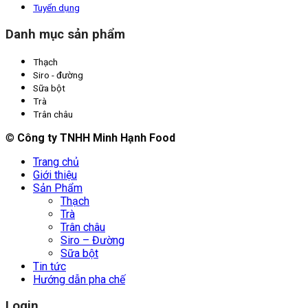
Tuyển dụng
Danh mục sản phẩm
Thạch
Siro - đường
Sữa bột
Trà
Trân châu
©
Công ty TNHH Minh Hạnh Food
Trang chủ
Giới thiệu
Sản Phẩm
Thạch
Trà
Trân châu
Siro – Đường
Sữa bột
Tin tức
Hướng dẫn pha chế
Login