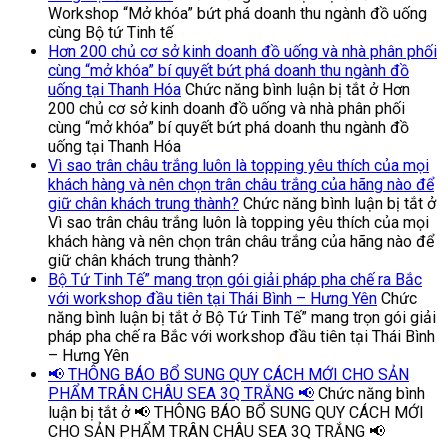
Workshop “Mở khóa” bứt phá doanh thu ngành đồ uống
cùng Bộ tứ Tinh tế
Hơn 200 chủ cơ sở kinh doanh đồ uống và nhà phân phối
cùng “mở khóa” bí quyết bứt phá doanh thu ngành đồ
uống tại Thanh Hóa
Chức năng bình luận bị tắt
ở Hơn
200 chủ cơ sở kinh doanh đồ uống và nhà phân phối
cùng “mở khóa” bí quyết bứt phá doanh thu ngành đồ
uống tại Thanh Hóa
Vì sao trân châu trắng luôn là topping yêu thích của mọi
khách hàng và nên chọn trân châu trắng của hãng nào để
giữ chân khách trung thành?
Chức năng bình luận bị tắt
ở
Vì sao trân châu trắng luôn là topping yêu thích của mọi
khách hàng và nên chọn trân châu trắng của hãng nào để
giữ chân khách trung thành?
Bộ Tứ Tinh Tế” mang trọn gói giải pháp pha chế ra Bắc
với workshop đầu tiên tại Thái Bình – Hưng Yên
Chức
năng bình luận bị tắt
ở Bộ Tứ Tinh Tế” mang trọn gói giải
pháp pha chế ra Bắc với workshop đầu tiên tại Thái Bình
– Hưng Yên
📢 THÔNG BÁO BỔ SUNG QUY CÁCH MỚI CHO SẢN
PHẨM TRÂN CHÂU SEA 3Q TRẮNG 📢
Chức năng bình
luận bị tắt
ở 📢 THÔNG BÁO BỔ SUNG QUY CÁCH MỚI
CHO SẢN PHẨM TRÂN CHÂU SEA 3Q TRẮNG 📢