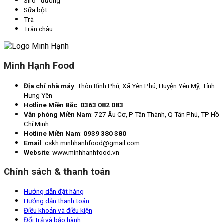
Siro - đường
Sữa bột
Trà
Trân châu
Minh Hạnh Food
Địa chỉ nhà máy
: Thôn Bình Phú, Xã Yên Phú, Huyện Yên Mỹ, Tỉnh
Hưng Yên
Hotline Miền Bắc
:
0363 082 083
Văn phòng Miền Nam
: 727 Âu Cơ, P Tân Thành, Q Tân Phú, TP Hồ
Chí Minh
Hotline Miền Nam
:
0939 380 380
Email
: cskh.minhhanhfood@gmail.com
Website
: www.minhhanhfood.vn
Chính sách & thanh toán
Hướng dẫn đặt hàng
Hướng dẫn thanh toán
Điều khoản và điều kiện
Đổi trả và bảo hành