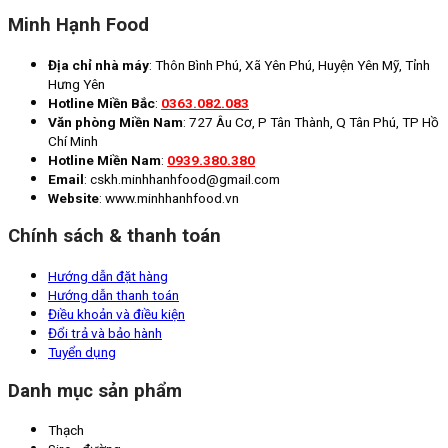
Minh Hạnh Food
Địa chỉ nhà máy
: Thôn Bình Phú, Xã Yên Phú, Huyện Yên Mỹ, Tỉnh
Hưng Yên
Hotline Miền Bắc
:
0363.082.083
Văn phòng Miền Nam
: 727 Âu Cơ, P Tân Thành, Q Tân Phú, TP Hồ
Chí Minh
Hotline Miền Nam
:
0939.380.380
Email
: cskh.minhhanhfood@gmail.com
Website
: www.minhhanhfood.vn
Chính sách & thanh toán
Hướng dẫn đặt hàng
Hướng dẫn thanh toán
Điều khoản và điều kiện
Đổi trả và bảo hành
Tuyển dụng
Danh mục sản phẩm
Thạch