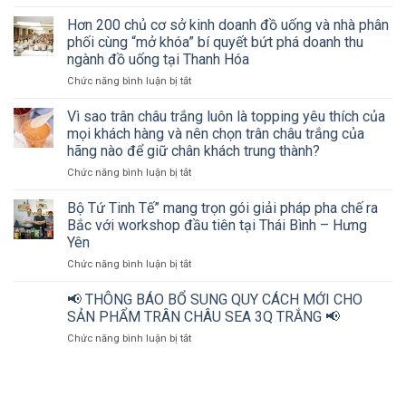
Workshop
“Mở
Hơn 200 chủ cơ sở kinh doanh đồ uống và nhà phân
khóa”
phối cùng “mở khóa” bí quyết bứt phá doanh thu
bứt
ngành đồ uống tại Thanh Hóa
phá
ở
Chức năng bình luận bị tắt
doanh
Hơn
thu
200
ngành
Vì sao trân châu trắng luôn là topping yêu thích của
chủ
đồ
mọi khách hàng và nên chọn trân châu trắng của
cơ
uống
hãng nào để giữ chân khách trung thành?
sở
cùng
ở
Chức năng bình luận bị tắt
kinh
Bộ
Vì
doanh
tứ
sao
đồ
Tinh
Bộ Tứ Tinh Tế” mang trọn gói giải pháp pha chế ra
trân
uống
tế
Bắc với workshop đầu tiên tại Thái Bình – Hưng
châu
và
Yên
trắng
nhà
ở
Chức năng bình luận bị tắt
luôn
phân
Bộ
là
phối
Tứ
topping
cùng
📢 THÔNG BÁO BỔ SUNG QUY CÁCH MỚI CHO
Tinh
yêu
“mở
SẢN PHẨM TRÂN CHÂU SEA 3Q TRẮNG 📢
Tế”
thích
khóa”
ở
Chức năng bình luận bị tắt
mang
của
bí
📢
trọn
mọi
quyết
THÔNG
gói
khách
bứt
BÁO
giải
hàng
phá
BỔ
pháp
và
doanh