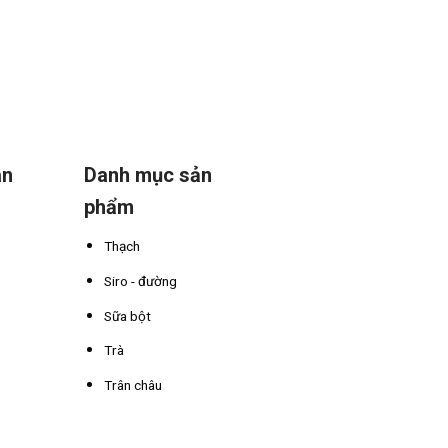
án
Danh mục sản
phẩm
Thạch
Siro - đường
Sữa bột
Trà
Trân châu