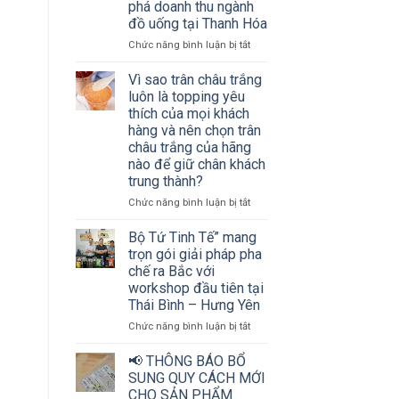
phá doanh thu ngành
thu
đồ uống tại Thanh Hóa
ngành
đồ
ở
Chức năng bình luận bị tắt
uống
Hơn
cùng
200
Vì sao trân châu trắng
Bộ
chủ
luôn là topping yêu
tứ
cơ
thích của mọi khách
Tinh
sở
hàng và nên chọn trân
tế
kinh
châu trắng của hãng
doanh
nào để giữ chân khách
đồ
trung thành?
uống
và
ở
Chức năng bình luận bị tắt
nhà
Vì
phân
sao
Bộ Tứ Tinh Tế” mang
phối
trân
trọn gói giải pháp pha
cùng
châu
chế ra Bắc với
“mở
trắng
workshop đầu tiên tại
khóa”
luôn
bí
Thái Bình – Hưng Yên
là
quyết
topping
ở
Chức năng bình luận bị tắt
bứt
yêu
Bộ
phá
thích
Tứ
📢 THÔNG BÁO BỔ
doanh
của
Tinh
SUNG QUY CÁCH MỚI
thu
mọi
Tế”
CHO SẢN PHẨM
ngành
khách