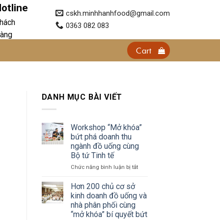
otline
cskh.minhhanhfood@gmail.com
hách
0363 082 083
àng
Cart
DANH MỤC BÀI VIẾT
Workshop “Mở khóa”
bứt phá doanh thu
ngành đồ uống cùng
Bộ tứ Tinh tế
ở
Chức năng bình luận bị tắt
Workshop
“Mở
Hơn 200 chủ cơ sở
khóa”
kinh doanh đồ uống và
bứt
nhà phân phối cùng
phá
“mở khóa” bí quyết bứt
doanh