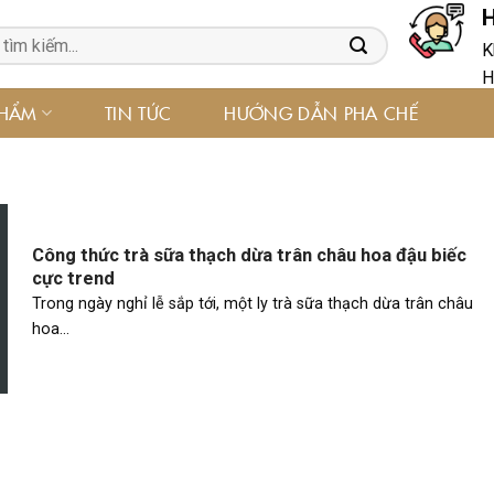
H
K
H
PHẨM
TIN TỨC
HƯỚNG DẪN PHA CHẾ
Công thức trà sữa thạch dừa trân châu hoa đậu biếc
cực trend
Trong ngày nghỉ lễ sắp tới, một ly trà sữa thạch dừa trân châu
hoa...