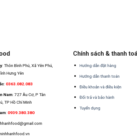
Food
Chính sách & thanh to
áy
: Thôn Bình Phú, Xã Yên Phú,
Hướng dẫn đặt hàng
Tỉnh Hưng Yên
Hướng dẫn thanh toán
ắc
:
0363.082.083
Điều khoản và điều kiện
ền Nam
: 727 Âu Cơ, P Tân
Đổi trả và bảo hành
ú, TP Hồ Chí Minh
Tuyển dụng
Nam
:
0939.380.380
inhhanhfood@gmail.com
minhhanhfood.vn