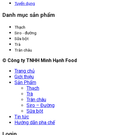
Tuyển dụng
Danh mục sản phẩm
Thạch
Siro - đường
Sữa bột
Trà
Trân châu
©
Công ty TNHH Minh Hạnh Food
Trang chủ
Giới thiệu
Sản Phẩm
Thạch
Trà
Trân châu
Siro – Đường
Sữa bột
Tin tức
Hướng dẫn pha chế
Login