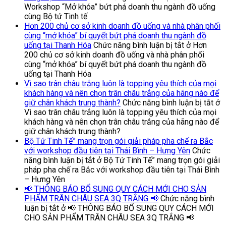
Workshop “Mở khóa” bứt phá doanh thu ngành đồ uống
cùng Bộ tứ Tinh tế
Hơn 200 chủ cơ sở kinh doanh đồ uống và nhà phân phối
cùng “mở khóa” bí quyết bứt phá doanh thu ngành đồ
uống tại Thanh Hóa
Chức năng bình luận bị tắt
ở Hơn
200 chủ cơ sở kinh doanh đồ uống và nhà phân phối
cùng “mở khóa” bí quyết bứt phá doanh thu ngành đồ
uống tại Thanh Hóa
Vì sao trân châu trắng luôn là topping yêu thích của mọi
khách hàng và nên chọn trân châu trắng của hãng nào để
giữ chân khách trung thành?
Chức năng bình luận bị tắt
ở
Vì sao trân châu trắng luôn là topping yêu thích của mọi
khách hàng và nên chọn trân châu trắng của hãng nào để
giữ chân khách trung thành?
Bộ Tứ Tinh Tế” mang trọn gói giải pháp pha chế ra Bắc
với workshop đầu tiên tại Thái Bình – Hưng Yên
Chức
năng bình luận bị tắt
ở Bộ Tứ Tinh Tế” mang trọn gói giải
pháp pha chế ra Bắc với workshop đầu tiên tại Thái Bình
– Hưng Yên
📢 THÔNG BÁO BỔ SUNG QUY CÁCH MỚI CHO SẢN
PHẨM TRÂN CHÂU SEA 3Q TRẮNG 📢
Chức năng bình
luận bị tắt
ở 📢 THÔNG BÁO BỔ SUNG QUY CÁCH MỚI
CHO SẢN PHẨM TRÂN CHÂU SEA 3Q TRẮNG 📢