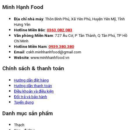
Minh Hạnh Food
Địa chỉ nhà máy
: Thôn Bình Phú, Xã Yên Phú, Huyện Yên Mỹ, Tỉnh
Hưng Yên
Hotline Miền Bắc
:
0363.082.083
Văn phòng Miền Nam
: 727 Âu Cơ, P Tân Thành, Q Tân Phú, TP Hồ
Chí Minh
Hotline Miền Nam
:
0939.380.380
Email
: cskh.minhhanhfood@gmail.com
Website
: www.minhhanhfood.vn
Chính sách & thanh toán
Hướng dẫn đặt hàng
Hướng dẫn thanh toán
Điều khoản và điều kiện
Đổi trả và bảo hành
Tuyển dụng
Danh mục sản phẩm
Thạch