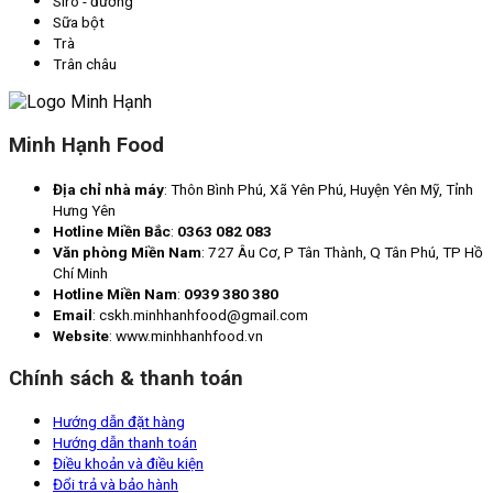
Siro - đường
Sữa bột
Trà
Trân châu
Minh Hạnh Food
Địa chỉ nhà máy
: Thôn Bình Phú, Xã Yên Phú, Huyện Yên Mỹ, Tỉnh
Hưng Yên
Hotline Miền Bắc
:
0363 082 083
Văn phòng Miền Nam
: 727 Âu Cơ, P Tân Thành, Q Tân Phú, TP Hồ
Chí Minh
Hotline Miền Nam
:
0939 380 380
Email
: cskh.minhhanhfood@gmail.com
Website
: www.minhhanhfood.vn
Chính sách & thanh toán
Hướng dẫn đặt hàng
Hướng dẫn thanh toán
Điều khoản và điều kiện
Đổi trả và bảo hành