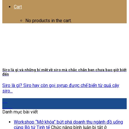
Cart
No products in the cart.
Siro là gì và những bí mật về siro mà chắc chắn bạn chưa bao giờ biết
đến
Siro là gì? Siro hay còn gọi syrup được chế biến từ quả cây
siro...
12
Th12
Danh mục bài viết
Workshop “Mở khóa” bứt phá doanh thu ngành đồ uống
cùng Bộ tứ Tinh tế
Chức năng bình luận bị tắt
ở