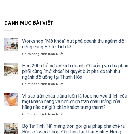
DANH MỤC BÀI VIẾT
Workshop “Mở khóa” bứt phá doanh thu ngành đồ
uống cùng Bộ tứ Tinh tế
ở
Chức năng bình luận bị tắt
Workshop
“Mở
Hơn 200 chủ cơ sở kinh doanh đồ uống và nhà phân
khóa”
phối cùng “mở khóa” bí quyết bứt phá doanh thu
bứt
ngành đồ uống tại Thanh Hóa
phá
ở
Chức năng bình luận bị tắt
doanh
Hơn
thu
200
ngành
Vì sao trân châu trắng luôn là topping yêu thích của
chủ
đồ
mọi khách hàng và nên chọn trân châu trắng của
cơ
uống
hãng nào để giữ chân khách trung thành?
sở
cùng
ở
Chức năng bình luận bị tắt
kinh
Bộ
Vì
doanh
tứ
sao
đồ
Tinh
Bộ Tứ Tinh Tế” mang trọn gói giải pháp pha chế ra
trân
uống
tế
Bắc với workshop đầu tiên tại Thái Bình – Hưng