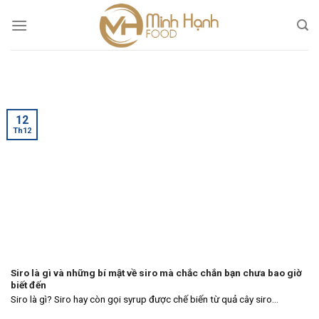
Skip
to
content
12
Th12
Siro là gì và những bí mật về siro mà chắc chắn bạn chưa bao giờ
biết đến
Siro là gì? Siro hay còn gọi syrup được chế biến từ quả cây siro...