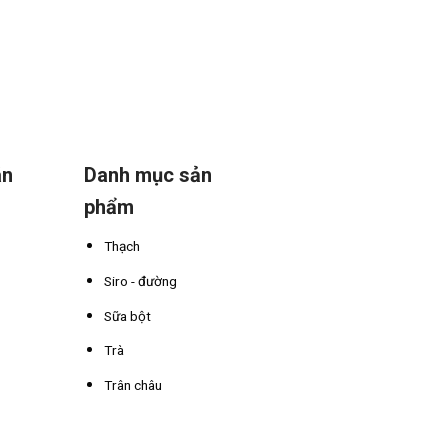
án
Danh mục sản
phẩm
Thạch
Siro - đường
Sữa bột
Trà
Trân châu