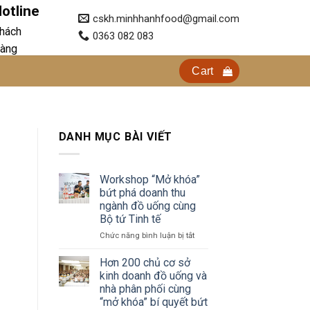
otline
cskh.minhhanhfood@gmail.com
hách
0363 082 083
àng
Cart
DANH MỤC BÀI VIẾT
Workshop “Mở khóa”
bứt phá doanh thu
ngành đồ uống cùng
Bộ tứ Tinh tế
ở
Chức năng bình luận bị tắt
Workshop
“Mở
Hơn 200 chủ cơ sở
khóa”
kinh doanh đồ uống và
bứt
nhà phân phối cùng
phá
“mở khóa” bí quyết bứt
doanh