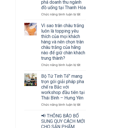
phá doanh thu ngành
thu
đồ uống tại Thanh Hóa
ngành
đồ
ở
Chức năng bình luận bị tắt
uống
Hơn
cùng
200
Vì sao trân châu trắng
Bộ
chủ
luôn là topping yêu
tứ
cơ
thích của mọi khách
Tinh
sở
hàng và nên chọn trân
tế
kinh
châu trắng của hãng
doanh
nào để giữ chân khách
đồ
trung thành?
uống
và
ở
Chức năng bình luận bị tắt
nhà
Vì
phân
sao
Bộ Tứ Tinh Tế” mang
phối
trân
trọn gói giải pháp pha
cùng
châu
chế ra Bắc với
“mở
trắng
workshop đầu tiên tại
khóa”
luôn
bí
Thái Bình – Hưng Yên
là
quyết
topping
ở
Chức năng bình luận bị tắt
bứt
yêu
Bộ
phá
thích
Tứ
📢 THÔNG BÁO BỔ
doanh
của
Tinh
SUNG QUY CÁCH MỚI
thu
mọi
Tế”
CHO SẢN PHẨM
ngành
khách