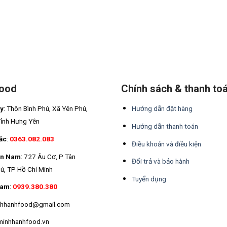
Food
Chính sách & thanh to
áy
: Thôn Bình Phú, Xã Yên Phú,
Hướng dẫn đặt hàng
Tỉnh Hưng Yên
Hướng dẫn thanh toán
ắc
:
0363.082.083
Điều khoản và điều kiện
ền Nam
: 727 Âu Cơ, P Tân
Đổi trả và bảo hành
ú, TP Hồ Chí Minh
Tuyển dụng
Nam
:
0939.380.380
inhhanhfood@gmail.com
minhhanhfood.vn