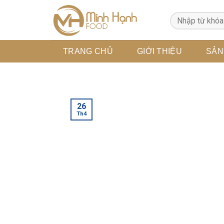
Skip
to
content
TRANG CHỦ
GIỚI THIỆU
SẢN
26
Th4