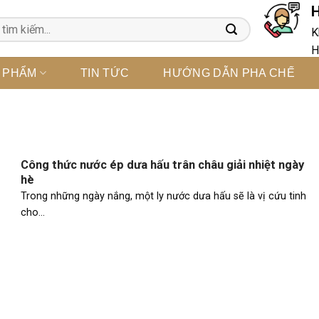
H
K
H
 PHẨM
TIN TỨC
HƯỚNG DẪN PHA CHẾ
Công thức nước ép dưa hấu trân châu giải nhiệt ngày
hè
Trong những ngày nắng, một ly nước dưa hấu sẽ là vị cứu tinh
cho...