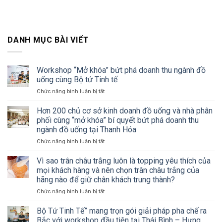
DANH MỤC BÀI VIẾT
Workshop “Mở khóa” bứt phá doanh thu ngành đồ
uống cùng Bộ tứ Tinh tế
ở
Chức năng bình luận bị tắt
Workshop
“Mở
Hơn 200 chủ cơ sở kinh doanh đồ uống và nhà phân
khóa”
phối cùng “mở khóa” bí quyết bứt phá doanh thu
bứt
ngành đồ uống tại Thanh Hóa
phá
ở
Chức năng bình luận bị tắt
doanh
Hơn
thu
200
ngành
Vì sao trân châu trắng luôn là topping yêu thích của
chủ
đồ
mọi khách hàng và nên chọn trân châu trắng của
cơ
uống
hãng nào để giữ chân khách trung thành?
sở
cùng
ở
Chức năng bình luận bị tắt
kinh
Bộ
Vì
doanh
tứ
sao
đồ
Tinh
Bộ Tứ Tinh Tế” mang trọn gói giải pháp pha chế ra
trân
uống
tế
Bắc với workshop đầu tiên tại Thái Bình – Hưng