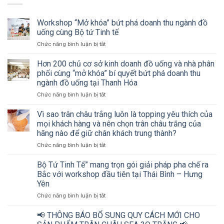
Workshop “Mở khóa” bứt phá doanh thu ngành đồ
uống cùng Bộ tứ Tinh tế
ở
Chức năng bình luận bị tắt
Workshop
“Mở
Hơn 200 chủ cơ sở kinh doanh đồ uống và nhà phân
khóa”
phối cùng “mở khóa” bí quyết bứt phá doanh thu
bứt
ngành đồ uống tại Thanh Hóa
phá
ở
Chức năng bình luận bị tắt
doanh
Hơn
thu
200
ngành
Vì sao trân châu trắng luôn là topping yêu thích của
chủ
đồ
mọi khách hàng và nên chọn trân châu trắng của
cơ
uống
hãng nào để giữ chân khách trung thành?
sở
cùng
ở
Chức năng bình luận bị tắt
kinh
Bộ
Vì
doanh
tứ
sao
đồ
Tinh
Bộ Tứ Tinh Tế” mang trọn gói giải pháp pha chế ra
trân
uống
tế
Bắc với workshop đầu tiên tại Thái Bình – Hưng
châu
và
Yên
trắng
nhà
ở
Chức năng bình luận bị tắt
luôn
phân
Bộ
là
phối
Tứ
topping
cùng
📢 THÔNG BÁO BỔ SUNG QUY CÁCH MỚI CHO
Tinh
yêu
“mở