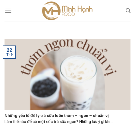
Skip
to
content
22
Th9
Những yếu tố để ly trà sữa luôn thơm – ngon – chuẩn vị
Làm thế nào để có một cốc trà sữa ngon? Những lưu ý gì khi...