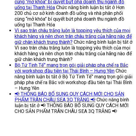
cùng “mở khóa” bí quyết bứt phá doanh thu ngành đồ
uống tại Thanh Hóa
Chức năng bình luận bị tắt
ở Hơn
200 chủ cơ sở kinh doanh đồ uống và nhà phân phối
cùng “mở khóa” bí quyết bứt phá doanh thu ngành đồ
uống tại Thanh Hóa
Vì sao trân châu trắng luôn là topping yêu thích của mọi
khách hàng và nên chọn trân châu trắng của hãng nào để
giữ chân khách trung thành?
Chức năng bình luận bị tắt
ở
Vì sao trân châu trắng luôn là topping yêu thích của mọi
khách hàng và nên chọn trân châu trắng của hãng nào để
giữ chân khách trung thành?
Bộ Tứ Tinh Tế” mang trọn gói giải pháp pha chế ra Bắc
với workshop đầu tiên tại Thái Bình – Hưng Yên
Chức
năng bình luận bị tắt
ở Bộ Tứ Tinh Tế” mang trọn gói giải
pháp pha chế ra Bắc với workshop đầu tiên tại Thái Bình
– Hưng Yên
📢 THÔNG BÁO BỔ SUNG QUY CÁCH MỚI CHO SẢN
PHẨM TRÂN CHÂU SEA 3Q TRẮNG 📢
Chức năng bình
luận bị tắt
ở 📢 THÔNG BÁO BỔ SUNG QUY CÁCH MỚI
CHO SẢN PHẨM TRÂN CHÂU SEA 3Q TRẮNG 📢