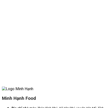
Minh Hạnh Food
Địa chỉ nhà máy
: Thôn Bình Phú, Xã Yên Phú, Huyện Yên Mỹ, Tỉnh