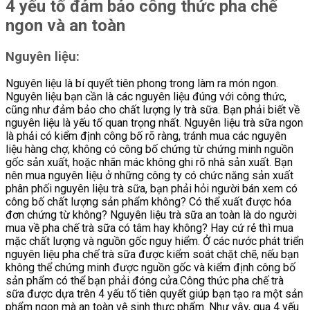
4 yếu tố đảm bảo công thức pha chế
ngon và an toàn
Nguyên liệu:
Nguyên liệu là bí quyết tiên phong trong làm ra món ngon.
Nguyên liệu bạn cần là các nguyên liệu đúng với công thức,
cũng như đảm bảo cho chất lượng ly trà sữa. Bạn phải biết về
nguyên liệu là yếu tố quan trọng nhất. Nguyên liệu trà sữa ngon
là phải có kiểm định công bố rõ ràng, tránh mua các nguyên
liệu hàng chợ, không có công bố chứng từ chứng minh nguồn
gốc sản xuất, hoặc nhãn mác không ghi rõ nhà sản xuất. Bạn
nên mua nguyên liệu ở những công ty có chức năng sản xuất
phân phối nguyên liệu trà sữa, bạn phải hỏi người bán xem có
công bố chất lượng sản phẩm không? Có thể xuất được hóa
đơn chứng từ không? Nguyên liệu trà sữa an toàn là do người
mua về pha chế trà sữa có tâm hay không? Hay cứ rẻ thì mua
mặc chất lượng và nguồn gốc nguy hiểm. Ở các nước phát triển
nguyên liệu pha chế trà sữa được kiểm soát chặt chẽ, nếu bạn
không thể chứng minh được nguồn gốc và kiểm định công bố
sản phẩm có thể bạn phải đóng cửa.Công thức pha chế trà
sữa được dựa trên 4 yếu tố tiên quyết giúp bạn tạo ra một sản
phẩm ngon mà an toàn vệ sinh thực phẩm. Như vậy, qua 4 yếu