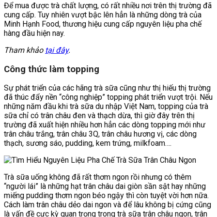
Để mua được trà chất lượng, có rất nhiều nơi trên thị trường đã
cung cấp. Tuy nhiên vượt bậc lên hẳn là những dòng trà của
Minh Hạnh Food, thương hiệu cung cấp nguyên liệu pha chế
hàng đầu hiện nay.
Tham khảo
tại đây
.
Công thức làm topping
Sự phát triển của các hãng trà sữa cũng như thị hiếu thị trường
đã thúc đẩy nền “công nghiệp” topping phát triển vượt trội. Nếu
những năm đầu khi trà sữa du nhập Việt Nam, topping của trà
sữa chỉ có trân châu đen và thạch dừa, thì giờ đây trên thị
trường đã xuất hiện nhiều hơn hẳn các dòng topping mới như
trân châu trắng, trân châu 3Q, trân châu hương vị, các dòng
thạch, sương sáo, pudding, kem trứng, milkfoam….
Trà sữa uống không đã rất thơm ngon rồi nhưng có thêm
“người lái” là những hạt trân châu dai giòn sần sật hay những
miếng pudding thơm ngon béo ngậy thì còn tuyệt vời hơn nữa.
Cách làm trân châu dẻo dai ngon và để lâu không bị cứng cũng
là vấn đề cực kỳ quan trọng trong trà sữa trân châu ngon, trân