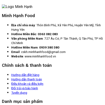
Minh Hạnh Food
Địa chỉ nhà máy
: Thôn Bình Phú, Xã Yên Phú, Huyện Yên Mỹ, Tỉnh
Hưng Yên
Hotline Miền Bắc
:
0363 082 083
Văn phòng Miền Nam
: 727 Âu Cơ, P Tân Thành, Q Tân Phú, TP Hồ
Chí Minh
Hotline Miền Nam
:
0939 380 380
Email
: cskh.minhhanhfood@gmail.com
Website
: www.minhhanhfood.vn
Chính sách & thanh toán
Hướng dẫn đặt hàng
Hướng dẫn thanh toán
Điều khoản và điều kiện
Đổi trả và bảo hành
Tuyển dụng
Danh mục sản phẩm