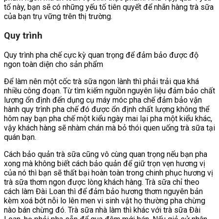
tố này, bạn sẽ có những yếu tố tiên quyết để nhãn hàng trà sữa
của bạn trụ vững trên thị trường.
Quy trình
Quy trình pha chế cực kỳ quan trọng để đảm bảo được độ
ngon toàn diện cho sản phẩm
Để làm nên một cốc trà sữa ngon lành thì phải trải qua khá
nhiều công đoạn. Từ tìm kiếm nguồn nguyên liệu đảm bảo chất
lượng ổn định đến dụng cụ máy móc pha chế đảm bảo vận
hành quy trình pha chế đó được ổn định chất lượng không thể
hôm nay bạn pha chế một kiểu ngày mai lại pha một kiểu khác,
vậy khách hàng sẽ nhàm chán mà bỏ thói quen uống trà sữa tại
quán bạn.
Cách bảo quản trà sữa cũng vô cùng quan trọng nếu bạn pha
xong mà không biết cách bảo quản để giữ trọn vẹn hương vị
của nó thì bạn sẽ thất bại hoàn toàn trong chinh phục hương vị
trà sữa thơm ngon được lòng khách hàng. Trà sữa chỉ theo
cách làm Đài Loan thì để đảm bảo hương thơm nguyên bản
kèm xoá bớt nỗi lo lên men vi sinh vật họ thường pha chừng
nào bán chừng đó. Trà sữa nhà làm thì khác với trà sữa Đài