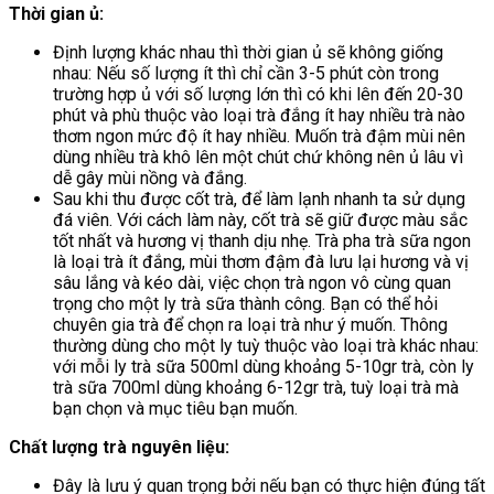
Thời gian ủ:
Định lượng khác nhau thì thời gian ủ sẽ không giống
nhau: Nếu số lượng ít thì chỉ cần 3-5 phút còn trong
trường hợp ủ với số lượng lớn thì có khi lên đến 20-30
phút và phù thuộc vào loại trà đắng ít hay nhiều trà nào
thơm ngon mức độ ít hay nhiều. Muốn trà đậm mùi nên
dùng nhiều trà khô lên một chút chứ không nên ủ lâu vì
dễ gây mùi nồng và đắng.
Sau khi thu được cốt trà, để làm lạnh nhanh ta sử dụng
đá viên. Với cách làm này, cốt trà sẽ giữ được màu sắc
tốt nhất và hương vị thanh dịu nhẹ. Trà pha trà sữa ngon
là loại trà ít đắng, mùi thơm đậm đà lưu lại hương và vị
sâu lắng và kéo dài, việc chọn trà ngon vô cùng quan
trọng cho một ly trà sữa thành công. Bạn có thể hỏi
chuyên gia trà để chọn ra loại trà như ý muốn. Thông
thường dùng cho một ly tuỳ thuộc vào loại trà khác nhau:
với mỗi ly trà sữa 500ml dùng khoảng 5-10gr trà, còn ly
trà sữa 700ml dùng khoảng 6-12gr trà, tuỳ loại trà mà
bạn chọn và mục tiêu bạn muốn.
Chất lượng trà nguyên liệu:
Đây là lưu ý quan trọng bởi nếu bạn có thực hiện đúng tất