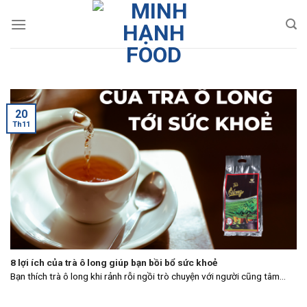
Skip
to
content
20
Th11
8 lợi ích của trà ô long giúp bạn bồi bổ sức khoẻ
Bạn thích trà ô long khi rảnh rỗi ngồi trò chuyện với người cũng tâm...