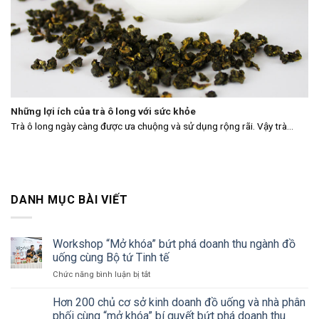
Những lợi ích của trà ô long với sức khỏe
Trà ô long ngày càng được ưa chuộng và sử dụng rộng rãi. Vậy trà...
DANH MỤC BÀI VIẾT
Workshop “Mở khóa” bứt phá doanh thu ngành đồ
uống cùng Bộ tứ Tinh tế
ở
Chức năng bình luận bị tắt
Workshop
“Mở
Hơn 200 chủ cơ sở kinh doanh đồ uống và nhà phân
khóa”
phối cùng “mở khóa” bí quyết bứt phá doanh thu