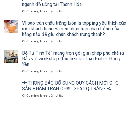
bứt
ngành đồ uống tại Thanh Hóa
phá
ở
Chức năng bình luận bị tắt
doanh
Hơn
thu
200
ngành
Vì sao trân châu trắng luôn là topping yêu thích của
chủ
đồ
mọi khách hàng và nên chọn trân châu trắng của
cơ
uống
hãng nào để giữ chân khách trung thành?
sở
cùng
ở
Chức năng bình luận bị tắt
kinh
Bộ
Vì
doanh
tứ
sao
đồ
Tinh
Bộ Tứ Tinh Tế” mang trọn gói giải pháp pha chế ra
trân
uống
tế
Bắc với workshop đầu tiên tại Thái Bình – Hưng
châu
và
Yên
trắng
nhà
ở
Chức năng bình luận bị tắt
luôn
phân
Bộ
là
phối
Tứ
topping
cùng
📢 THÔNG BÁO BỔ SUNG QUY CÁCH MỚI CHO
Tinh
yêu
“mở
SẢN PHẨM TRÂN CHÂU SEA 3Q TRẮNG 📢
Tế”
thích
khóa”
ở
Chức năng bình luận bị tắt
mang
của
bí
📢
trọn
mọi
quyết
THÔNG
gói
khách
bứt
BÁO
giải
hàng
phá
BỔ
pháp
và
doanh
SUNG
pha
nên
thu
QUY
chế
chọn
ngành
CÁCH
ra
trân
đồ