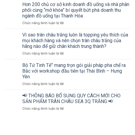
“Mở
Hơn 200 chủ cơ sở kinh doanh đồ uống và nhà phân
khóa”
phối cùng “mở khóa” bí quyết bứt phá doanh thu
bứt
ngành đồ uống tại Thanh Hóa
phá
ở
Chức năng bình luận bị tắt
doanh
Hơn
thu
200
ngành
Vì sao trân châu trắng luôn là topping yêu thích của
chủ
đồ
mọi khách hàng và nên chọn trân châu trắng của
cơ
uống
hãng nào để giữ chân khách trung thành?
sở
cùng
ở
Chức năng bình luận bị tắt
kinh
Bộ
Vì
doanh
tứ
sao
đồ
Tinh
Bộ Tứ Tinh Tế” mang trọn gói giải pháp pha chế ra
trân
uống
tế
Bắc với workshop đầu tiên tại Thái Bình – Hưng
châu
và
Yên
trắng
nhà
ở
Chức năng bình luận bị tắt
luôn
phân
Bộ
là
phối
Tứ
topping
cùng
📢 THÔNG BÁO BỔ SUNG QUY CÁCH MỚI CHO
Tinh
yêu
“mở
SẢN PHẨM TRÂN CHÂU SEA 3Q TRẮNG 📢
Tế”
thích
khóa”
ở
Chức năng bình luận bị tắt
mang
của
bí
📢
trọn
mọi
quyết
THÔNG
gói
khách
bứt
BÁO
giải
hàng
phá
BỔ
pháp
và
doanh
SUNG
pha