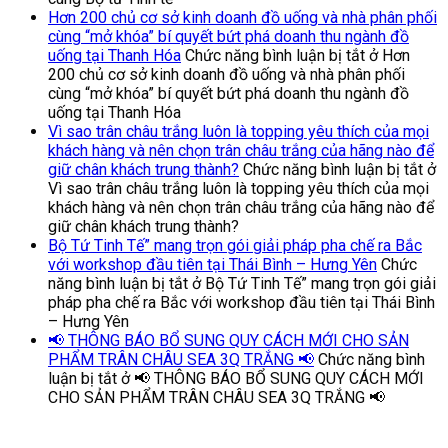
Hơn 200 chủ cơ sở kinh doanh đồ uống và nhà phân phối
cùng “mở khóa” bí quyết bứt phá doanh thu ngành đồ
uống tại Thanh Hóa
Chức năng bình luận bị tắt
ở Hơn
200 chủ cơ sở kinh doanh đồ uống và nhà phân phối
cùng “mở khóa” bí quyết bứt phá doanh thu ngành đồ
uống tại Thanh Hóa
Vì sao trân châu trắng luôn là topping yêu thích của mọi
khách hàng và nên chọn trân châu trắng của hãng nào để
giữ chân khách trung thành?
Chức năng bình luận bị tắt
ở
Vì sao trân châu trắng luôn là topping yêu thích của mọi
khách hàng và nên chọn trân châu trắng của hãng nào để
giữ chân khách trung thành?
Bộ Tứ Tinh Tế” mang trọn gói giải pháp pha chế ra Bắc
với workshop đầu tiên tại Thái Bình – Hưng Yên
Chức
năng bình luận bị tắt
ở Bộ Tứ Tinh Tế” mang trọn gói giải
pháp pha chế ra Bắc với workshop đầu tiên tại Thái Bình
– Hưng Yên
📢 THÔNG BÁO BỔ SUNG QUY CÁCH MỚI CHO SẢN
PHẨM TRÂN CHÂU SEA 3Q TRẮNG 📢
Chức năng bình
luận bị tắt
ở 📢 THÔNG BÁO BỔ SUNG QUY CÁCH MỚI
CHO SẢN PHẨM TRÂN CHÂU SEA 3Q TRẮNG 📢