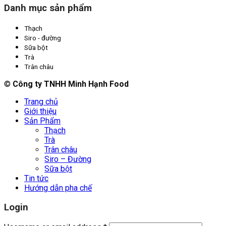
Danh mục sản phẩm
Thạch
Siro - đường
Sữa bột
Trà
Trân châu
©
Công ty TNHH Minh Hạnh Food
Trang chủ
Giới thiệu
Sản Phẩm
Thạch
Trà
Trân châu
Siro – Đường
Sữa bột
Tin tức
Hướng dẫn pha chế
Login