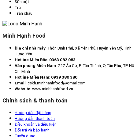
Sữa bột
Trà
Trân châu
Minh Hạnh Food
Địa chỉ nhà máy
: Thôn Bình Phú, Xã Yên Phú, Huyện Yên Mỹ, Tỉnh
Hưng Yên
Hotline Miền Bắc
:
0363 082 083
Văn phòng Miền Nam
: 727 Âu Cơ, P Tân Thành, Q Tân Phú, TP Hồ
Chí Minh
Hotline Miền Nam
:
0939 380 380
Email
: cskh.minhhanhfood@gmail.com
Website
: www.minhhanhfood.vn
Chính sách & thanh toán
Hướng dẫn đặt hàng
Hướng dẫn thanh toán
Điều khoản và điều kiện
Đổi trả và bảo hành
Tuyển dụng