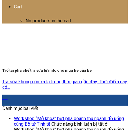
Cart
No products in the cart.
Trổ tài pha chế trà sữa từ milo cho mùa hè của bé
Trà sữa không còn xa lạ trong thời gian gần đây. Thời điểm này,
có...
07
Th6
Danh mục bài viết
Workshop “Mở khóa” bứt phá doanh thu ngành đồ uống
cùng Bộ tứ Tinh tế
Chức năng bình luận bị tắt
ở
Workshop “Mở khóa” bứt phá doanh thu ngành đồ uống