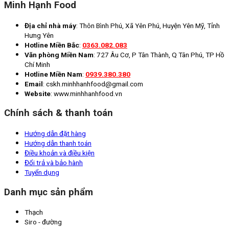
Minh Hạnh Food
Địa chỉ nhà máy
: Thôn Bình Phú, Xã Yên Phú, Huyện Yên Mỹ, Tỉnh
Hưng Yên
Hotline Miền Bắc
:
0363.082.083
Văn phòng Miền Nam
: 727 Âu Cơ, P Tân Thành, Q Tân Phú, TP Hồ
Chí Minh
Hotline Miền Nam
:
0939.380.380
Email
: cskh.minhhanhfood@gmail.com
Website
: www.minhhanhfood.vn
Chính sách & thanh toán
Hướng dẫn đặt hàng
Hướng dẫn thanh toán
Điều khoản và điều kiện
Đổi trả và bảo hành
Tuyển dụng
Danh mục sản phẩm
Thạch
Siro - đường