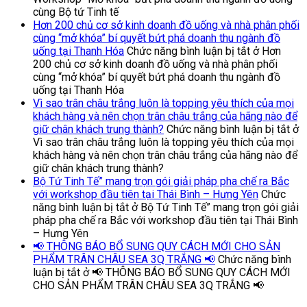
cùng Bộ tứ Tinh tế
Hơn 200 chủ cơ sở kinh doanh đồ uống và nhà phân phối
cùng “mở khóa” bí quyết bứt phá doanh thu ngành đồ
uống tại Thanh Hóa
Chức năng bình luận bị tắt
ở Hơn
200 chủ cơ sở kinh doanh đồ uống và nhà phân phối
cùng “mở khóa” bí quyết bứt phá doanh thu ngành đồ
uống tại Thanh Hóa
Vì sao trân châu trắng luôn là topping yêu thích của mọi
khách hàng và nên chọn trân châu trắng của hãng nào để
giữ chân khách trung thành?
Chức năng bình luận bị tắt
ở
Vì sao trân châu trắng luôn là topping yêu thích của mọi
khách hàng và nên chọn trân châu trắng của hãng nào để
giữ chân khách trung thành?
Bộ Tứ Tinh Tế” mang trọn gói giải pháp pha chế ra Bắc
với workshop đầu tiên tại Thái Bình – Hưng Yên
Chức
năng bình luận bị tắt
ở Bộ Tứ Tinh Tế” mang trọn gói giải
pháp pha chế ra Bắc với workshop đầu tiên tại Thái Bình
– Hưng Yên
📢 THÔNG BÁO BỔ SUNG QUY CÁCH MỚI CHO SẢN
PHẨM TRÂN CHÂU SEA 3Q TRẮNG 📢
Chức năng bình
luận bị tắt
ở 📢 THÔNG BÁO BỔ SUNG QUY CÁCH MỚI
CHO SẢN PHẨM TRÂN CHÂU SEA 3Q TRẮNG 📢