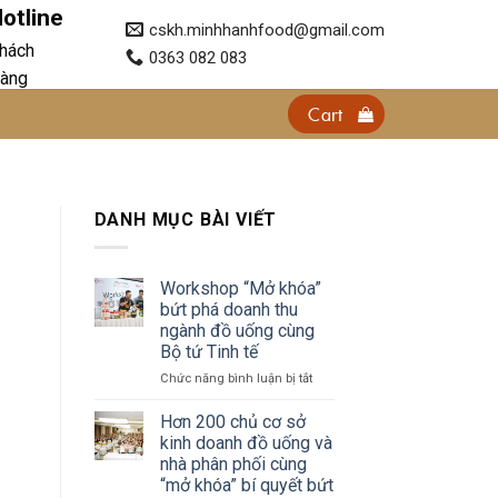
otline
cskh.minhhanhfood@gmail.com
hách
0363 082 083
àng
Cart
DANH MỤC BÀI VIẾT
Workshop “Mở khóa”
bứt phá doanh thu
ngành đồ uống cùng
Bộ tứ Tinh tế
ở
Chức năng bình luận bị tắt
Workshop
“Mở
Hơn 200 chủ cơ sở
khóa”
kinh doanh đồ uống và
bứt
nhà phân phối cùng
phá
“mở khóa” bí quyết bứt
doanh