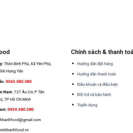
Food
Chính sách & thanh to
áy
: Thôn Bình Phú, Xã Yên Phú,
Hướng dẫn đặt hàng
Tỉnh Hưng Yên
Hướng dẫn thanh toán
ắc
:
0363.082.083
Điều khoản và điều kiện
ền Nam
: 727 Âu Cơ, P Tân
Đổi trả và bảo hành
ú, TP Hồ Chí Minh
Tuyển dụng
Nam
:
0939.380.380
inhhanhfood@gmail.com
minhhanhfood.vn