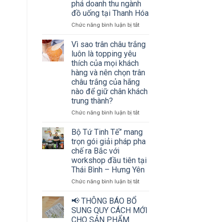
phá doanh thu ngành
thu
đồ uống tại Thanh Hóa
ngành
đồ
ở
Chức năng bình luận bị tắt
uống
Hơn
cùng
200
Vì sao trân châu trắng
Bộ
chủ
luôn là topping yêu
tứ
cơ
thích của mọi khách
Tinh
sở
hàng và nên chọn trân
tế
kinh
châu trắng của hãng
doanh
nào để giữ chân khách
đồ
trung thành?
uống
và
ở
Chức năng bình luận bị tắt
nhà
Vì
phân
sao
Bộ Tứ Tinh Tế” mang
phối
trân
trọn gói giải pháp pha
cùng
châu
chế ra Bắc với
“mở
trắng
workshop đầu tiên tại
khóa”
luôn
bí
Thái Bình – Hưng Yên
là
quyết
topping
ở
Chức năng bình luận bị tắt
bứt
yêu
Bộ
phá
thích
Tứ
📢 THÔNG BÁO BỔ
doanh
của
Tinh
SUNG QUY CÁCH MỚI
thu
mọi
Tế”
CHO SẢN PHẨM
ngành
khách