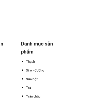
án
Danh mục sản
phẩm
Thạch
Siro - đường
Sữa bột
Trà
Trân châu