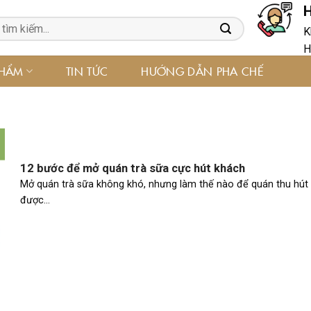
H
K
H
PHẨM
TIN TỨC
HƯỚNG DẪN PHA CHẾ
12 bước để mở quán trà sữa cực hút khách
Mở quán trà sữa không khó, nhưng làm thế nào để quán thu hút
được...