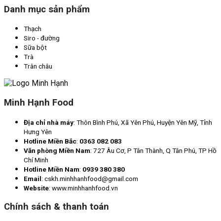
Danh mục sản phẩm
Thạch
Siro - đường
Sữa bột
Trà
Trân châu
Minh Hạnh Food
Địa chỉ nhà máy
: Thôn Bình Phú, Xã Yên Phú, Huyện Yên Mỹ, Tỉnh
Hưng Yên
Hotline Miền Bắc
:
0363 082 083
Văn phòng Miền Nam
: 727 Âu Cơ, P Tân Thành, Q Tân Phú, TP Hồ
Chí Minh
Hotline Miền Nam
:
0939 380 380
Email
: cskh.minhhanhfood@gmail.com
Website
: www.minhhanhfood.vn
Chính sách & thanh toán