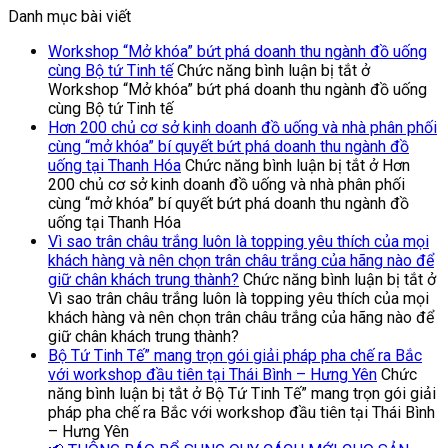
Danh mục bài viết
Workshop “Mở khóa” bứt phá doanh thu ngành đồ uống
cùng Bộ tứ Tinh tế
Chức năng bình luận bị tắt
ở
Workshop “Mở khóa” bứt phá doanh thu ngành đồ uống
cùng Bộ tứ Tinh tế
Hơn 200 chủ cơ sở kinh doanh đồ uống và nhà phân phối
cùng “mở khóa” bí quyết bứt phá doanh thu ngành đồ
uống tại Thanh Hóa
Chức năng bình luận bị tắt
ở Hơn
200 chủ cơ sở kinh doanh đồ uống và nhà phân phối
cùng “mở khóa” bí quyết bứt phá doanh thu ngành đồ
uống tại Thanh Hóa
Vì sao trân châu trắng luôn là topping yêu thích của mọi
khách hàng và nên chọn trân châu trắng của hãng nào để
giữ chân khách trung thành?
Chức năng bình luận bị tắt
ở
Vì sao trân châu trắng luôn là topping yêu thích của mọi
khách hàng và nên chọn trân châu trắng của hãng nào để
giữ chân khách trung thành?
Bộ Tứ Tinh Tế” mang trọn gói giải pháp pha chế ra Bắc
với workshop đầu tiên tại Thái Bình – Hưng Yên
Chức
năng bình luận bị tắt
ở Bộ Tứ Tinh Tế” mang trọn gói giải
pháp pha chế ra Bắc với workshop đầu tiên tại Thái Bình
– Hưng Yên