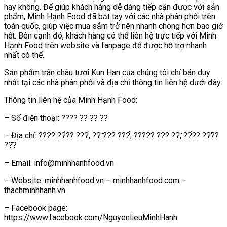
hay không. Để giúp khách hàng dễ dàng tiếp cận được với sản
phẩm, Minh Hạnh Food đã bắt tay với các nhà phân phối trên
toàn quốc, giúp việc mua sắm trở nên nhanh chóng hơn bao giờ
hết. Bên cạnh đó, khách hàng có thể liên hệ trực tiếp với Minh
Hạnh Food trên website và fanpage để được hỗ trợ nhanh
nhất có thể.
Sản phẩm trân châu tươi Kun Han của chúng tôi chỉ bán duy
nhất tại các nhà phân phối và địa chỉ thông tin liên hệ dưới đây:
Thông tin liên hệ của Minh Hạnh Food:
– Số điện thoại: ???? ?? ?? ??
– Địa chỉ: ???̂? ??̀?? ???́, ??̃ ??̂? ???́, ????̣̂? ??̂? ??̃, ??̉?? ??̛??
??̂?
– Email: info@minhhanhfood.vn
– Website: minhhanhfood.vn – minhhanhfood.com –
thachminhhanh.vn
– Facebook page:
https://www.facebook.com/NguyenlieuMinhHanh