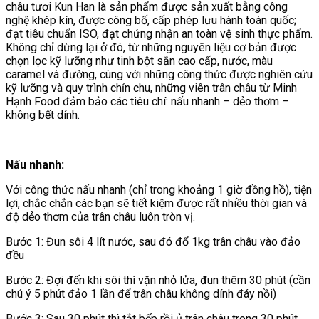
châu tươi Kun Han là sản phẩm được sản xuất bằng công
nghệ khép kín, được công bố, cấp phép lưu hành toàn quốc;
đạt tiêu chuẩn ISO, đạt chứng nhận an toàn vệ sinh thực phẩm.
Không chỉ dừng lại ở đó, từ những nguyên liệu cơ bản được
chọn lọc kỹ lưỡng như tinh bột sắn cao cấp, nước, màu
caramel và đường, cùng với những công thức được nghiên cứu
kỹ lưỡng và quy trình chỉn chu, những viên trân châu từ Minh
Hạnh Food đảm bảo các tiêu chí: nấu nhanh – dẻo thơm –
không bết dính.
Nấu nhanh:
Với công thức nấu nhanh (chỉ trong khoảng 1 giờ đồng hồ), tiện
lợi, chắc chắn các bạn sẽ tiết kiệm được rất nhiều thời gian và
độ dẻo thơm của trân châu luôn tròn vị.
Bước 1: Đun sôi 4 lít nước, sau đó đổ 1kg trân châu vào đảo
đều
Bước 2: Đợi đến khi sôi thì vặn nhỏ lửa, đun thêm 30 phút (cần
chú ý 5 phút đảo 1 lần để trân châu không dính đáy nồi)
Bước 3: Sau 30 phút thì tắt bếp rồi ủ trân châu trong 30 phút