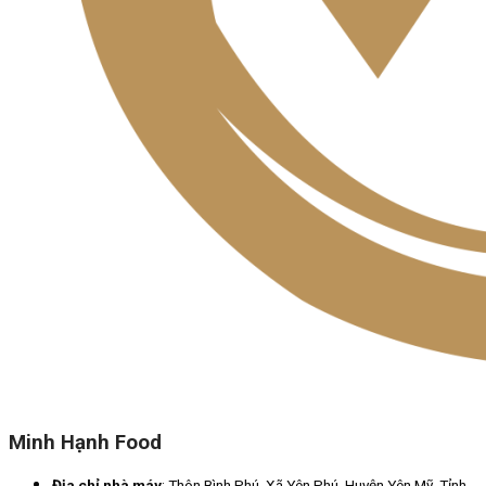
Minh Hạnh Food
Địa chỉ nhà máy
: Thôn Bình Phú, Xã Yên Phú, Huyện Yên Mỹ, Tỉnh