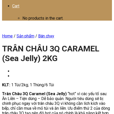
Cart
No products in the cart.
Home
/
Sản phẩm
/
Bán chạy
TRÂN CHÂU 3Q CARAMEL
(Sea Jelly) 2KG
KLT:
1 Túi/2kg; 1 Thùng/6 Túi
Trân Châu 3Q Caramel (Sea Jelly)
“hot” vì các yếu tố sau:
Ăn Liền – Tiện dùng – Dễ bảo quản. Người tiêu dùng sẽ bị
chinh phục ngay với trân châu 3Q vì không cần lích kích vào
bếp, chỉ cần mua về mỏ túi và ăn liền. Ưu điểm thứ 2 của dòng
trân châu 3Q tạo nên độ hot của nó chính là khả năng kết hợp