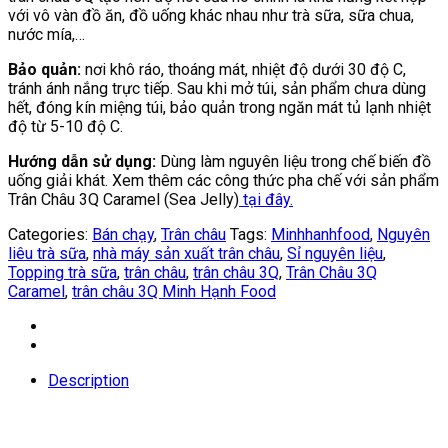
với vô vàn đồ ăn, đồ uống khác nhau như trà sữa, sữa chua,
nước mía,…
Bảo quản:
nơi khô ráo, thoáng mát, nhiệt độ dưới 30 độ C,
tránh ánh nắng trực tiếp. Sau khi mở túi, sản phẩm chưa dùng
hết, đóng kín miệng túi, bảo quản trong ngăn mát tủ lạnh nhiệt
độ từ 5-10 độ C.
Hướng dẫn sử dụng:
Dùng làm nguyên liệu trong chế biến đồ
uống giải khát. Xem thêm các công thức pha chế với sản phẩm
Trân Châu 3Q Caramel (Sea Jelly)
tại đây.
Categories:
Bán chạy
,
Trân châu
Tags:
Minhhanhfood
,
Nguyên
liêu trà sữa
,
nhà máy sản xuất trân châu
,
Sỉ nguyên liệu
,
Topping trà sữa
,
trân châu
,
trân châu 3Q
,
Trân Châu 3Q
Caramel
,
trân châu 3Q Minh Hạnh Food
Description