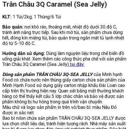
Trân Châu 3Q Caramel (Sea Jelly)
KLT:
1 Túi/2kg; 1 Thùng/6 Túi
Bảo quản:
nơi khô ráo, thoáng mát, nhiệt độ dưới 30 độ C,
tránh ánh nắng trực tiếp. Sau khi mở túi, sản phẩm chưa dùng
hết, đóng kín miệng túi, bảo quản trong ngăn mát tủ lạnh nhiệt
độ từ 5-10 độ C.
Hướng dẫn sử dụng:
Dùng làm nguyên liệu trong chế biến đồ
uống giải khát. Xem thêm các công thức pha chế với sản phẩm
Trân Châu 3Q Caramel (Sea Jelly)
tại đây.
Dòng sản phẩm TRÂN CHÂU 3Q-SEA JELLY
của Minh hạnh
Food có chứa nước nên thùng giấy carton chứa sản phẩm của
Minh Hạnh Food sử dụng giấy carton nhập khẩu Đài Loan cao
cấp trên thị trường hiện nay. Quan sát bằng mắt thường khách
hàng có thể thấy kết cấu 5 lớp chắc chắn và bảo vệ được sản
phẩm không bị hư hỏng trong quá trình vận chuyển.
Màu chữ và logo sản phẩm in trên vỏ/bao bì: màu Nâu Đỏ
được in sắc nét.
Bao bì nilon chứa sản phẩm TRÂN CHÂU 3Q-SEA JELLY được
lựa chọn chất liệu dai, tránh hiện tượng rách. Nhà máy sản xuất