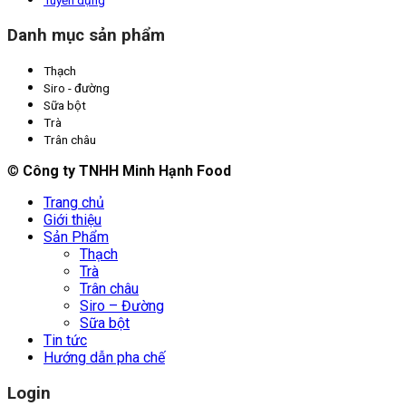
Tuyển dụng
Danh mục sản phẩm
Thạch
Siro - đường
Sữa bột
Trà
Trân châu
©
Công ty TNHH Minh Hạnh Food
Trang chủ
Giới thiệu
Sản Phẩm
Thạch
Trà
Trân châu
Siro – Đường
Sữa bột
Tin tức
Hướng dẫn pha chế
Login