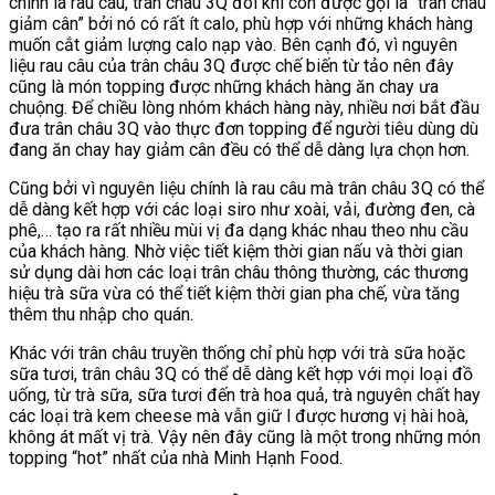
chính là rau câu, trân châu 3Q đôi khi còn được gọi là “trân châu
giảm cân” bởi nó có rất ít calo, phù hợp với những khách hàng
muốn cắt giảm lượng calo nạp vào. Bên cạnh đó, vì nguyên
liệu rau câu của trân châu 3Q được chế biến từ tảo nên đây
cũng là món topping được những khách hàng ăn chay ưa
chuộng. Để chiều lòng nhóm khách hàng này, nhiều nơi bắt đầu
đưa trân châu 3Q vào thực đơn topping để người tiêu dùng dù
đang ăn chay hay giảm cân đều có thể dễ dàng lựa chọn hơn.
Cũng bởi vì nguyên liệu chính là rau câu mà trân châu 3Q có thể
dễ dàng kết hợp với các loại siro như xoài, vải, đường đen, cà
phê,… tạo ra rất nhiều mùi vị đa dạng khác nhau theo nhu cầu
của khách hàng. Nhờ việc tiết kiệm thời gian nấu và thời gian
sử dụng dài hơn các loại trân châu thông thường, các thương
hiệu trà sữa vừa có thể tiết kiệm thời gian pha chế, vừa tăng
thêm thu nhập cho quán.
Khác với trân châu truyền thống chỉ phù hợp với trà sữa hoặc
sữa tươi, trân châu 3Q có thể dễ dàng kết hợp với mọi loại đồ
uống, từ trà sữa, sữa tươi đến trà hoa quả, trà nguyên chất hay
các loại trà kem cheese mà vẫn giữ l được hương vị hài hoà,
không át mất vị trà. Vậy nên đây cũng là một trong những món
topping “hot” nhất của nhà Minh Hạnh Food.