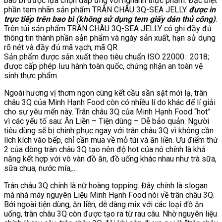
bao bì được lựa chọn đáp ứng với nghành thực phẩm. Đặc biệt
phần tem nhãn sản phẩm TRÂN CHÂU 3Q-SEA JELLY
được in
trực tiếp trên bao bì (không sử dụng tem giấy dán thủ công)
.
Trên túi sản phẩm TRÂN CHÂU 3Q-SEA JELLY có ghi đầy đủ
thông tin thành phần sản phẩm và ngày sản xuất, hạn sử dụng
rõ nét và đầy đủ mã vạch, mã QR.
Sản phẩm được sản xuất theo tiêu chuẩn ISO 22000 : 2018;
được cấp phép lưu hành toàn quốc, chứng nhận an toàn vệ
sinh thực phẩm.
Ngoài hương vị thơm ngon cùng kết cầu sần sật mới lạ, trân
châu 3Q của Minh Hạnh Food còn có nhiều lí do khác để lí giải
cho sự yêu mến này. Trân châu 3Q của Minh Hạnh Food “hot”
vì các yếu tố sau: Ăn Liền – Tiện dùng – Dễ bảo quản. Người
tiêu dùng sẽ bị chinh phục ngay với trân châu 3Q vì không cần
lích kích vào bếp, chỉ cần mua về mỏ túi và ăn liền. Ưu điểm thứ
2 của dòng trân châu 3Q tạo nên độ hot của nó chính là khả
năng kết hợp với vô vàn đồ ăn, đồ uống khác nhau như trà sữa,
sữa chua, nước mía,…
Trân châu 3Q chính là nữ hoàng topping. Đây chính là slogan
mà nhà máy nguyên Liệu Minh Hạnh Food nói về trân châu 3Q.
Bởi ngoài tiện dùng, ăn liền, dễ dàng mix với các loại đồ ăn
uống, trân châu 3Q còn được tạo ra từ rau câu. Nhờ nguyên liệu