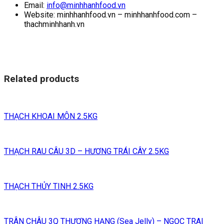
Email:
info@minhhanhfood.vn
Website: minhhanhfood.vn – minhhanhfood.com –
thachminhhanh.vn
Related products
THẠCH KHOAI MÔN 2.5KG
THẠCH RAU CÂU 3D – HƯƠNG TRÁI CÂY 2.5KG
THẠCH THỦY TINH 2.5KG
TRÂN CHÂU 3Q THƯỢNG HẠNG (Sea Jelly) – NGỌC TRAI