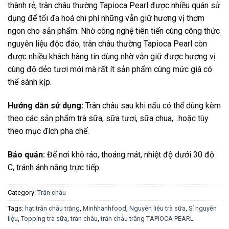
thành rẻ, trân châu thường Tapioca Pearl được nhiều quán sử
dụng để tối đa hoá chi phí những vẫn giữ hương vị thơm
ngon cho sản phẩm. Nhờ công nghệ tiên tiến cùng công thức
nguyên liệu độc đáo, trân châu thường Tapioca Pearl còn
được nhiều khách hàng tin dùng nhờ vẫn giữ được hương vị
cùng độ dẻo tươi mới mà rất ít sản phẩm cùng mức giá có
thể sánh kịp.
Hướng dẫn sử dụng:
Trân châu sau khi nấu có thể dùng kèm
theo các sản phẩm trà sữa, sữa tươi, sữa chua,…hoặc tùy
theo mục đích pha chế.
Bảo quản:
Để nơi khô ráo, thoáng mát, nhiệt độ dưới 30 độ
C, tránh ánh nắng trực tiếp.
Category:
Trân châu
Tags:
hạt trân châu trắng
,
Minhhanhfood
,
Nguyên liêu trà sữa
,
Sỉ nguyên
liệu
,
Topping trà sữa
,
trân châu
,
trân châu trắng TAPIOCA PEARL