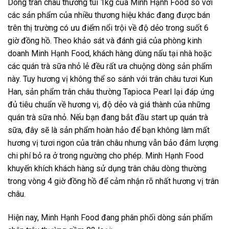
Dòng trân châu thường túi 1kg của Minh Hạnh Food so với
các sản phẩm của nhiều thương hiệu khác đang được bán
trên thị trường có ưu điểm nổi trội về độ dẻo trong suốt 6
giờ đồng hồ. Theo khảo sát và đánh giá của phòng kinh
doanh Minh Hạnh Food, khách hàng dùng nấu tại nhà hoặc
các quán trà sữa nhỏ lẻ đều rất ưa chuộng dòng sản phẩm
này. Tuy hương vị không thể so sánh với trân châu tươi Kun
Han, sản phẩm trân châu thường Tapioca Pearl lại đáp ứng
đủ tiêu chuẩn về hương vị, độ dẻo và giá thành của những
quán trà sữa nhỏ. Nếu bạn đang bắt đầu start up quán trà
sữa, đây sẽ là sản phẩm hoàn hảo để bạn không làm mất
hương vị tươi ngon của trân châu nhưng vẫn bảo đảm lượng
chi phí bỏ ra ở trong ngường cho phép. Minh Hạnh Food
khuyến khích khách hàng sử dụng trân châu dòng thường
trong vòng 4 giờ đồng hồ để cảm nhận rõ nhất hương vị trân
châu.
Hiện nay, Minh Hạnh Food đang phân phối dòng sản phẩm