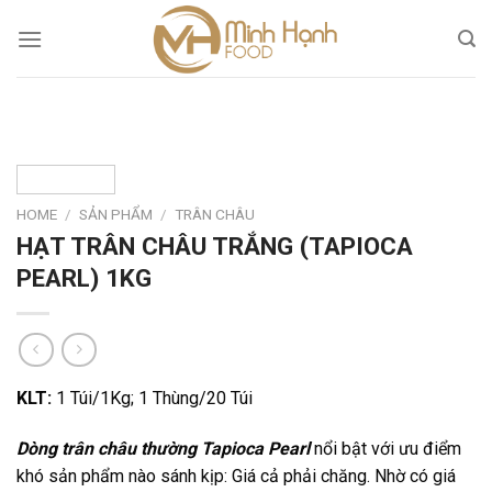
Skip
to
content
HOME
/
SẢN PHẨM
/
TRÂN CHÂU
HẠT TRÂN CHÂU TRẮNG (TAPIOCA
PEARL) 1KG
KLT:
1 Túi/1Kg; 1 Thùng/20 Túi
Dòng trân châu thường Tapioca Pearl
nổi bật với ưu điểm
khó sản phẩm nào sánh kịp: Giá cả phải chăng. Nhờ có giá