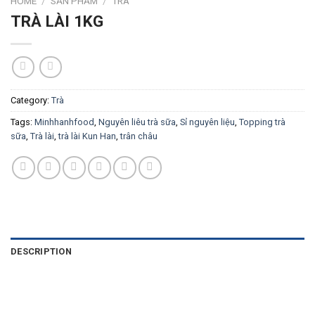
HOME
/
SẢN PHẨM
/
TRÀ
TRÀ LÀI 1KG
Category:
Trà
Tags:
Minhhanhfood
,
Nguyên liêu trà sữa
,
Sỉ nguyên liệu
,
Topping trà
sữa
,
Trà lài
,
trà lài Kun Han
,
trân châu
DESCRIPTION