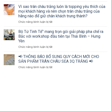
Hơn
thu
200
ngành
Vì sao trân châu trắng luôn là topping yêu thích của
chủ
đồ
mọi khách hàng và nên chọn trân châu trắng của
cơ
uống
hãng nào để giữ chân khách trung thành?
sở
cùng
ở
Chức năng bình luận bị tắt
kinh
Bộ
Vì
doanh
tứ
sao
đồ
Tinh
Bộ Tứ Tinh Tế” mang trọn gói giải pháp pha chế ra
trân
uống
tế
Bắc với workshop đầu tiên tại Thái Bình – Hưng
châu
và
Yên
trắng
nhà
ở
Chức năng bình luận bị tắt
luôn
phân
Bộ
là
phối
Tứ
topping
cùng
📢 THÔNG BÁO BỔ SUNG QUY CÁCH MỚI CHO
Tinh
yêu
“mở
SẢN PHẨM TRÂN CHÂU SEA 3Q TRẮNG 📢
Tế”
thích
khóa”
ở
Chức năng bình luận bị tắt
mang
của
bí
📢
trọn
mọi
quyết
THÔNG
gói
khách
bứt
BÁO
giải
hàng
phá
BỔ
pháp
và
doanh
SUNG
pha
nên
thu
QUY
chế
chọn
ngành
CÁCH
ra
trân
đồ
MỚI
Bắc
châu
uống
CHO
với
trắng
tại
SẢN
workshop
của
Thanh