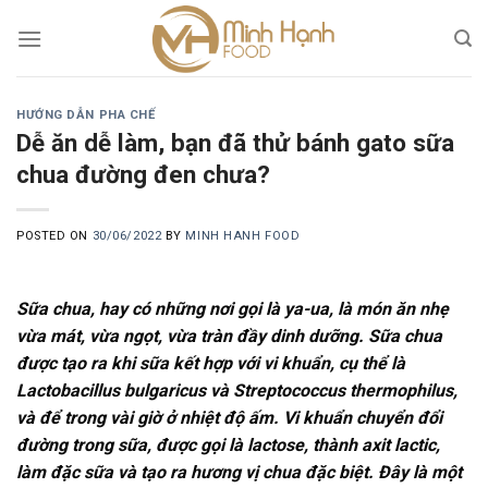
Skip
to
content
HƯỚNG DẪN PHA CHẾ
Dễ ăn dễ làm, bạn đã thử bánh gato sữa
chua đường đen chưa?
POSTED ON
30/06/2022
BY
MINH HANH FOOD
Sữa chua, hay có những nơi gọi là ya-ua, là món ăn nhẹ
vừa mát, vừa ngọt, vừa tràn đầy dinh dưỡng. Sữa chua
được tạo ra khi sữa kết hợp với vi khuẩn, cụ thể là
Lactobacillus bulgaricus và Streptococcus thermophilus,
và để trong vài giờ ở nhiệt độ ấm. Vi khuẩn chuyển đổi
đường trong sữa, được gọi là lactose, thành axit lactic,
làm đặc sữa và tạo ra hương vị chua đặc biệt. Đây là một