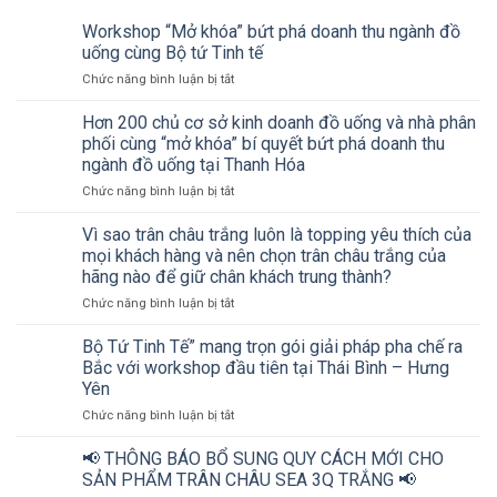
Workshop “Mở khóa” bứt phá doanh thu ngành đồ
uống cùng Bộ tứ Tinh tế
ở
Chức năng bình luận bị tắt
Workshop
“Mở
Hơn 200 chủ cơ sở kinh doanh đồ uống và nhà phân
khóa”
phối cùng “mở khóa” bí quyết bứt phá doanh thu
bứt
ngành đồ uống tại Thanh Hóa
phá
ở
Chức năng bình luận bị tắt
doanh
Hơn
thu
200
ngành
Vì sao trân châu trắng luôn là topping yêu thích của
chủ
đồ
mọi khách hàng và nên chọn trân châu trắng của
cơ
uống
hãng nào để giữ chân khách trung thành?
sở
cùng
ở
Chức năng bình luận bị tắt
kinh
Bộ
Vì
doanh
tứ
sao
đồ
Tinh
Bộ Tứ Tinh Tế” mang trọn gói giải pháp pha chế ra
trân
uống
tế
Bắc với workshop đầu tiên tại Thái Bình – Hưng
châu
và
Yên
trắng
nhà
ở
Chức năng bình luận bị tắt
luôn
phân
Bộ
là
phối
Tứ
topping
cùng
📢 THÔNG BÁO BỔ SUNG QUY CÁCH MỚI CHO
Tinh
yêu
“mở
SẢN PHẨM TRÂN CHÂU SEA 3Q TRẮNG 📢
Tế”
thích
khóa”