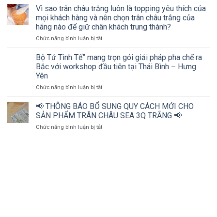
200
ngành
Vì sao trân châu trắng luôn là topping yêu thích của
chủ
đồ
mọi khách hàng và nên chọn trân châu trắng của
cơ
uống
hãng nào để giữ chân khách trung thành?
sở
cùng
ở
Chức năng bình luận bị tắt
kinh
Bộ
Vì
doanh
tứ
sao
đồ
Tinh
Bộ Tứ Tinh Tế” mang trọn gói giải pháp pha chế ra
trân
uống
tế
Bắc với workshop đầu tiên tại Thái Bình – Hưng
châu
và
Yên
trắng
nhà
ở
Chức năng bình luận bị tắt
luôn
phân
Bộ
là
phối
Tứ
topping
cùng
📢 THÔNG BÁO BỔ SUNG QUY CÁCH MỚI CHO
Tinh
yêu
“mở
SẢN PHẨM TRÂN CHÂU SEA 3Q TRẮNG 📢
Tế”
thích
khóa”
ở
Chức năng bình luận bị tắt
mang
của
bí
📢
trọn
mọi
quyết
THÔNG
gói
khách
bứt
BÁO
giải
hàng
phá
BỔ
pháp
và
doanh
SUNG
pha
nên
thu
QUY
chế
chọn
ngành
CÁCH
ra
trân
đồ
MỚI
Bắc
châu
uống
CHO
với
trắng
tại
SẢN
workshop
của
Thanh