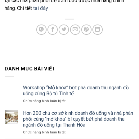
tại các nhà phân phối để đảm bảo được mua hàng chính
hãng. Chi tiết
tại đây
DANH MỤC BÀI VIẾT
Workshop “Mở khóa” bứt phá doanh thu ngành đồ
uống cùng Bộ tứ Tinh tế
ở
Chức năng bình luận bị tắt
Workshop
“Mở
Hơn 200 chủ cơ sở kinh doanh đồ uống và nhà phân
khóa”
phối cùng “mở khóa” bí quyết bứt phá doanh thu
bứt
ngành đồ uống tại Thanh Hóa
phá
ở
Chức năng bình luận bị tắt
doanh
Hơn
thu