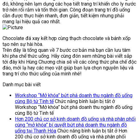
đó, không nên lạm dụng các họa tiết trang trí khiến cho ly nước
trở nên rối rắm và tốn thời gian. Công đoạn trang trí đồ uống
cần được thực hiện nhanh, đơn giản, tiết kiệm nhưng phải
mang lại hiệu quả cao nhất.
Chocolate đá xay kết hợp cùng thạch chocolate và bánh xốp
tạo nên sự hài hòa.
Trên đây là tổng quan về 7 bước cơ bản mà bạn cần lưu tâm
khi pha chế thức uống. Hãy cùng đón xem những bài viết sắp
tới đây khi Hùng Chương chia sẽ về các công thức pha chế độc
đáo, mới lạ hay các mẹo vặt giúp bạn lựa chọn nguyên liệu và
trang trí cho thức uống của mình nhé!
Danh mục bài viết
Workshop “Mở khóa” bứt phá doanh thu ngành đồ uống
cùng Bộ tứ Tinh tế
Chức năng bình luận bị tắt
ở
Workshop “Mở khóa” bứt phá doanh thu ngành đồ uống
cùng Bộ tứ Tinh tế
Hơn 200 chủ cơ sở kinh doanh đồ uống và nhà phân phối
cùng “mở khóa” bí quyết bứt phá doanh thu ngành đồ
uống tại Thanh Hóa
Chức năng bình luận bị tắt
ở Hơn
200 chủ cơ sở kinh doanh đồ uống và nhà phân phối