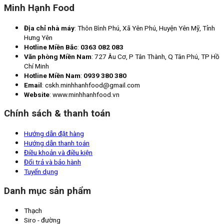
Minh Hạnh Food
Địa chỉ nhà máy
: Thôn Bình Phú, Xã Yên Phú, Huyện Yên Mỹ, Tỉnh
Hưng Yên
Hotline Miền Bắc
:
0363 082 083
Văn phòng Miền Nam
: 727 Âu Cơ, P Tân Thành, Q Tân Phú, TP Hồ
Chí Minh
Hotline Miền Nam
:
0939 380 380
Email
: cskh.minhhanhfood@gmail.com
Website
: www.minhhanhfood.vn
Chính sách & thanh toán
Hướng dẫn đặt hàng
Hướng dẫn thanh toán
Điều khoản và điều kiện
Đổi trả và bảo hành
Tuyển dụng
Danh mục sản phẩm
Thạch
Siro - đường