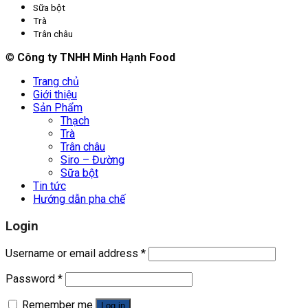
Sữa bột
Trà
Trân châu
©
Công ty TNHH Minh Hạnh Food
Trang chủ
Giới thiệu
Sản Phẩm
Thạch
Trà
Trân châu
Siro – Đường
Sữa bột
Tin tức
Hướng dẫn pha chế
Login
Username or email address
*
Password
*
Remember me
Log in