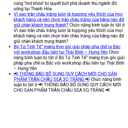
cùng “mở khóa” bí quyết bứt phá doanh thu ngành đồ
uống tại Thanh Hóa
Vì sao trân châu trắng luôn là topping yêu thích của mọi
khách hàng và nên chọn trân châu trắng của hãng nào để
giữ chân khách trung thành?
Chức năng bình luận bị tắt
ở
Vì sao trân châu trắng luôn là topping yêu thích của mọi
khách hàng và nên chọn trân châu trắng của hãng nào để
giữ chân khách trung thành?
Bộ Tứ Tinh Tế” mang trọn gói giải pháp pha chế ra Bắc
với workshop đầu tiên tại Thái Bình – Hưng Yên
Chức
năng bình luận bị tắt
ở Bộ Tứ Tinh Tế” mang trọn gói giải
pháp pha chế ra Bắc với workshop đầu tiên tại Thái Bình
– Hưng Yên
📢 THÔNG BÁO BỔ SUNG QUY CÁCH MỚI CHO SẢN
PHẨM TRÂN CHÂU SEA 3Q TRẮNG 📢
Chức năng bình
luận bị tắt
ở 📢 THÔNG BÁO BỔ SUNG QUY CÁCH MỚI
CHO SẢN PHẨM TRÂN CHÂU SEA 3Q TRẮNG 📢