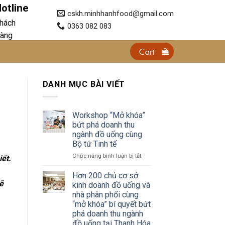
otline
cskh.minhhanhfood@gmail.com
hách
0363 082 083
àng
Cart
DANH MỤC BÀI VIẾT
Workshop “Mở khóa”
bứt phá doanh thu
ngành đồ uống cùng
Bộ tứ Tinh tế
ở
Chức năng bình luận bị tắt
ết.
Workshop
.
“Mở
Hơn 200 chủ cơ sở
khóa”
ẽ
kinh doanh đồ uống và
bứt
nhà phân phối cùng
phá
“mở khóa” bí quyết bứt
doanh
phá doanh thu ngành
thu
đồ uống tại Thanh Hóa
ngành