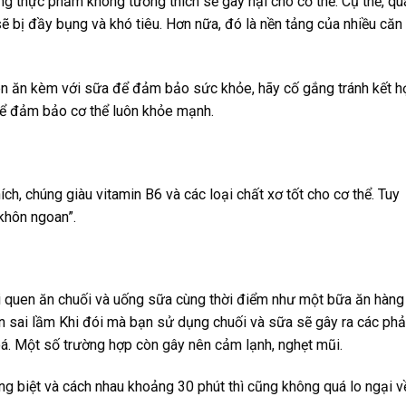
g thực phẩm không tương thích sẽ gây hại cho cơ thể. Cụ thể, qu
 sẽ bị đầy bụng và khó tiêu. Hơn nữa, đó là nền tảng của nhiều căn
n ăn kèm với sữa để đảm bảo sức khỏe, hãy cố gắng tránh kết h
để đảm bảo cơ thể luôn khỏe mạnh.
ích, chúng giàu vitamin B6 và các loại chất xơ tốt cho cơ thể. Tuy
khôn ngoan”.
ói quen ăn chuối và uống sữa cùng thời điểm như một bữa ăn hàng
àn sai lầm Khi đói mà bạn sử dụng chuối và sữa sẽ gây ra các ph
hoá. Một số trường hợp còn gây nên cảm lạnh, nghẹt mũi.
ng biệt và cách nhau khoảng 30 phút thì cũng không quá lo ngại v