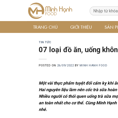
Skip
to
content
TRANG CHỦ
GIỚI THIỆU
SẢN 
TIN TỨC
07 loại đồ ăn, uống khôn
POSTED ON
26/09/2022
BY
MINH HANH FOOD
Một vài thực phẩm tuyệt đối cấm kỵ khi ă
Hai nguyên liệu làm nên cốc trà sữa hoàn 
Nhiều người có thói quen uống trà sữa mọi 
an toàn nhất cho cơ thể. Cùng Minh Hạnh
nhé.