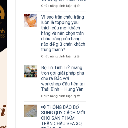
đồ
ở
Chức năng bình luận bị tắt
uống
Hơn
cùng
200
Vì sao trân châu trắng
Bộ
chủ
luôn là topping yêu
tứ
cơ
thích của mọi khách
Tinh
sở
hàng và nên chọn trân
tế
kinh
châu trắng của hãng
doanh
nào để giữ chân khách
đồ
trung thành?
uống
và
ở
Chức năng bình luận bị tắt
nhà
Vì
phân
sao
Bộ Tứ Tinh Tế” mang
phối
trân
trọn gói giải pháp pha
cùng
châu
chế ra Bắc với
“mở
trắng
workshop đầu tiên tại
khóa”
luôn
bí
Thái Bình – Hưng Yên
là
quyết
topping
ở
Chức năng bình luận bị tắt
bứt
yêu
Bộ
phá
thích
Tứ
📢 THÔNG BÁO BỔ
doanh
của
Tinh
SUNG QUY CÁCH MỚI
thu
mọi
Tế”
CHO SẢN PHẨM
ngành
khách
mang
đồ
TRÂN CHÂU SEA 3Q
hàng
trọn
uống