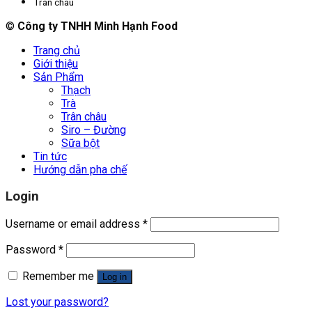
Trân châu
©
Công ty TNHH Minh Hạnh Food
Trang chủ
Giới thiệu
Sản Phẩm
Thạch
Trà
Trân châu
Siro – Đường
Sữa bột
Tin tức
Hướng dẫn pha chế
Login
Username or email address
*
Password
*
Remember me
Log in
Lost your password?