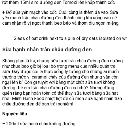
rót thêm 15ml siro đường đen Tomoxi lên khắp thành cốc.
+ Đổ sữa yến mạch vào cốc. Cuối cùng là thêm đá vào. Sữa
yến mạch trân châu đường đen thành công khi uống vào sẽ
cảm nhận rõ vị ngọt thanh, beo béo và thơm dịu ngon miệng.
Glass of oat drink next to a pile of dry oats isolated on w
Sữa hạnh nhân trân châu đường đen
Không phải là trà, nhưng sữa tươi trân châu đường đen dường
như chưa bao giờ bị loại bỏ trong menu của nhiều quán trà
sữa. Đây được coi là thức uống lý tưởng cho những ai muốn
thưởng thức vị caramel cháy của đường đen nhưng vẫn còn
ngại lên kí. Còn gì tuyệt vời bằng một chút sữa tươi không
đường đi kèm trân châu đường đen cơ chứ? Nhưng đừng
quên rằng bạn hoàn toàn có thể thay sữa tươi bằng sữa hạt
nhé! Minh Hạnh Food nhiệt liệt đề cử món sữa hạnh nhân trân
châu đường đen để bạn trải nghiệm!
Nguyên liệu
– 200ml sữa hạnh nhân không đường