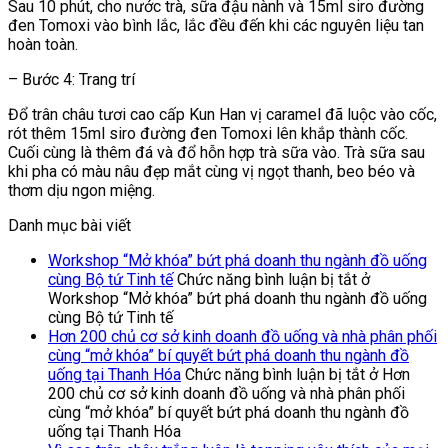
Sau 10 phút, cho nước trà, sữa đậu nành và 15ml siro đường
đen Tomoxi vào bình lắc, lắc đều đến khi các nguyên liệu tan
hoàn toàn.
– Bước 4: Trang trí
Đổ trân châu tươi cao cấp Kun Han vị caramel đã luộc vào cốc,
rót thêm 15ml siro đường đen Tomoxi lên khắp thành cốc.
Cuối cùng là thêm đá và đổ hỗn hợp trà sữa vào. Trà sữa sau
khi pha có màu nâu đẹp mắt cùng vị ngọt thanh, beo béo và
thơm dịu ngon miệng.
Danh mục bài viết
Workshop “Mở khóa” bứt phá doanh thu ngành đồ uống
cùng Bộ tứ Tinh tế
Chức năng bình luận bị tắt
ở
Workshop “Mở khóa” bứt phá doanh thu ngành đồ uống
cùng Bộ tứ Tinh tế
Hơn 200 chủ cơ sở kinh doanh đồ uống và nhà phân phối
cùng “mở khóa” bí quyết bứt phá doanh thu ngành đồ
uống tại Thanh Hóa
Chức năng bình luận bị tắt
ở Hơn
200 chủ cơ sở kinh doanh đồ uống và nhà phân phối
cùng “mở khóa” bí quyết bứt phá doanh thu ngành đồ
uống tại Thanh Hóa