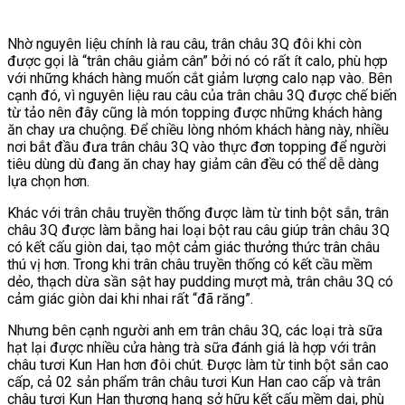
Nhờ nguyên liệu chính là rau câu, trân châu 3Q đôi khi còn
được gọi là “trân châu giảm cân” bởi nó có rất ít calo, phù hợp
với những khách hàng muốn cắt giảm lượng calo nạp vào. Bên
cạnh đó, vì nguyên liệu rau câu của trân châu 3Q được chế biến
từ tảo nên đây cũng là món topping được những khách hàng
ăn chay ưa chuộng. Để chiều lòng nhóm khách hàng này, nhiều
nơi bắt đầu đưa trân châu 3Q vào thực đơn topping để người
tiêu dùng dù đang ăn chay hay giảm cân đều có thể dễ dàng
lựa chọn hơn.
Khác với trân châu truyền thống được làm từ tinh bột sắn, trân
châu 3Q được làm bằng hai loại bột rau câu giúp trân châu 3Q
có kết cấu giòn dai, tạo một cảm giác thưởng thức trân châu
thú vị hơn. Trong khi trân châu truyền thống có kết cầu mềm
dẻo, thạch dừa sần sật hay pudding mượt mà, trân châu 3Q có
cảm giác giòn dai khi nhai rất “đã răng”.
Nhưng bên cạnh người anh em trân châu 3Q, các loại trà sữa
hạt lại được nhiều cửa hàng trà sữa đánh giá là hợp với trân
châu tươi Kun Han hơn đôi chút. Được làm từ tinh bột sắn cao
cấp, cả 02 sản phẩm trân châu tươi Kun Han cao cấp và trân
châu tươi Kun Han thượng hạng sở hữu kết cấu mềm dai, phù