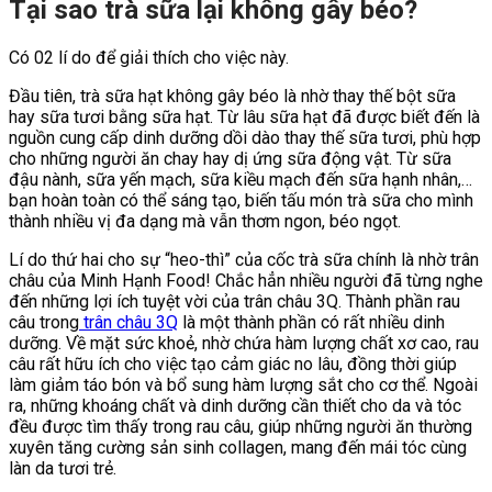
Tại sao trà sữa lại không gây béo?
Có 02 lí do để giải thích cho việc này.
Đầu tiên, trà sữa hạt không gây béo là nhờ thay thế bột sữa
hay sữa tươi bằng sữa hạt. Từ lâu sữa hạt đã được biết đến là
nguồn cung cấp dinh dưỡng dồi dào thay thế sữa tươi, phù hợp
cho những người ăn chay hay dị ứng sữa động vật. Từ sữa
đậu nành, sữa yến mạch, sữa kiều mạch đến sữa hạnh nhân,…
bạn hoàn toàn có thể sáng tạo, biến tấu món trà sữa cho mình
thành nhiều vị đa dạng mà vẫn thơm ngon, béo ngọt.
Lí do thứ hai cho sự “heo-thì” của cốc trà sữa chính là nhờ trân
châu của Minh Hạnh Food! Chắc hẳn nhiều người đã từng nghe
đến những lợi ích tuyệt vời của trân châu 3Q. Thành phần rau
câu trong
trân châu 3Q
là một thành phần có rất nhiều dinh
dưỡng. Về mặt sức khoẻ, nhờ chứa hàm lượng chất xơ cao, rau
câu rất hữu ích cho việc tạo cảm giác no lâu, đồng thời giúp
làm giảm táo bón và bổ sung hàm lượng sắt cho cơ thể. Ngoài
ra, những khoáng chất và dinh dưỡng cần thiết cho da và tóc
đều được tìm thấy trong rau câu, giúp những người ăn thường
xuyên tăng cường sản sinh collagen, mang đến mái tóc cùng
làn da tươi trẻ.