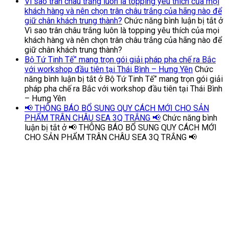
Vì sao trân châu trắng luôn là topping yêu thích của mọi
khách hàng và nên chọn trân châu trắng của hãng nào để
giữ chân khách trung thành?
Chức năng bình luận bị tắt
ở
Vì sao trân châu trắng luôn là topping yêu thích của mọi
khách hàng và nên chọn trân châu trắng của hãng nào để
giữ chân khách trung thành?
Bộ Tứ Tinh Tế” mang trọn gói giải pháp pha chế ra Bắc
với workshop đầu tiên tại Thái Bình – Hưng Yên
Chức
năng bình luận bị tắt
ở Bộ Tứ Tinh Tế” mang trọn gói giải
pháp pha chế ra Bắc với workshop đầu tiên tại Thái Bình
– Hưng Yên
📢 THÔNG BÁO BỔ SUNG QUY CÁCH MỚI CHO SẢN
PHẨM TRÂN CHÂU SEA 3Q TRẮNG 📢
Chức năng bình
luận bị tắt
ở 📢 THÔNG BÁO BỔ SUNG QUY CÁCH MỚI
CHO SẢN PHẨM TRÂN CHÂU SEA 3Q TRẮNG 📢