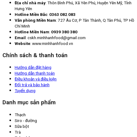
Địa chỉ nhà máy
: Thôn Bình Phú, Xã Yên Phú, Huyện Yên Mỹ, Tỉnh
Hưng Yên
Hotline Miền Bắc
:
0363 082 083
Văn phòng Miền Nam
: 727 Âu Cơ, P Tân Thành, Q Tân Phú, TP Hồ
Chí Minh
Hotline Miền Nam
:
0939 380 380
Email
: cskh.minhhanhfood@gmail.com
Website
: www.minhhanhfood.vn
Chính sách & thanh toán
Hướng dẫn đặt hàng
Hướng dẫn thanh toán
Điều khoản và điều kiện
Đổi trả và bảo hành
Tuyển dụng
Danh mục sản phẩm
Thạch
Siro - đường
Sữa bột
Trà