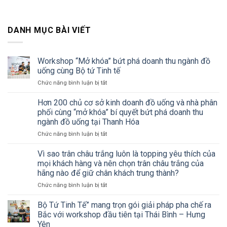
DANH MỤC BÀI VIẾT
Workshop “Mở khóa” bứt phá doanh thu ngành đồ
uống cùng Bộ tứ Tinh tế
ở
Chức năng bình luận bị tắt
Workshop
“Mở
Hơn 200 chủ cơ sở kinh doanh đồ uống và nhà phân
khóa”
phối cùng “mở khóa” bí quyết bứt phá doanh thu
bứt
ngành đồ uống tại Thanh Hóa
phá
ở
Chức năng bình luận bị tắt
doanh
Hơn
thu
200
ngành
Vì sao trân châu trắng luôn là topping yêu thích của
chủ
đồ
mọi khách hàng và nên chọn trân châu trắng của
cơ
uống
hãng nào để giữ chân khách trung thành?
sở
cùng
ở
Chức năng bình luận bị tắt
kinh
Bộ
Vì
doanh
tứ
sao
đồ
Tinh
Bộ Tứ Tinh Tế” mang trọn gói giải pháp pha chế ra
trân
uống
tế
Bắc với workshop đầu tiên tại Thái Bình – Hưng
châu
và
Yên