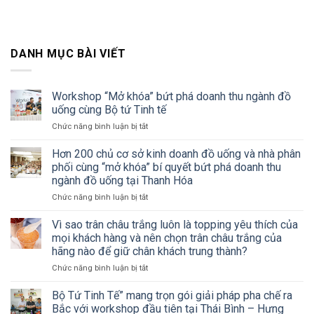
DANH MỤC BÀI VIẾT
Workshop “Mở khóa” bứt phá doanh thu ngành đồ
uống cùng Bộ tứ Tinh tế
ở
Chức năng bình luận bị tắt
Workshop
“Mở
Hơn 200 chủ cơ sở kinh doanh đồ uống và nhà phân
khóa”
phối cùng “mở khóa” bí quyết bứt phá doanh thu
bứt
ngành đồ uống tại Thanh Hóa
phá
ở
Chức năng bình luận bị tắt
doanh
Hơn
thu
200
ngành
Vì sao trân châu trắng luôn là topping yêu thích của
chủ
đồ
mọi khách hàng và nên chọn trân châu trắng của
cơ
uống
hãng nào để giữ chân khách trung thành?
sở
cùng
ở
Chức năng bình luận bị tắt
kinh
Bộ
Vì
doanh
tứ
sao
đồ
Tinh
Bộ Tứ Tinh Tế” mang trọn gói giải pháp pha chế ra
trân
uống
tế
Bắc với workshop đầu tiên tại Thái Bình – Hưng