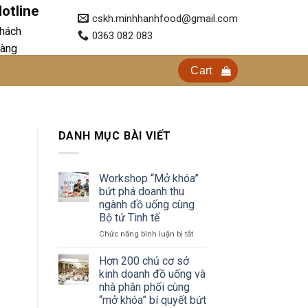
otline
cskh.minhhanhfood@gmail.com
hách
0363 082 083
àng
Cart
DANH MỤC BÀI VIẾT
Workshop “Mở khóa”
bứt phá doanh thu
ngành đồ uống cùng
Bộ tứ Tinh tế
ở
Chức năng bình luận bị tắt
Workshop
“Mở
Hơn 200 chủ cơ sở
khóa”
kinh doanh đồ uống và
bứt
nhà phân phối cùng
phá
“mở khóa” bí quyết bứt
doanh