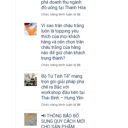
phá doanh thu ngành
thu
đồ uống tại Thanh Hóa
ngành
đồ
ở
Chức năng bình luận bị tắt
uống
Hơn
cùng
200
Vì sao trân châu trắng
Bộ
chủ
luôn là topping yêu
tứ
cơ
thích của mọi khách
Tinh
sở
hàng và nên chọn trân
tế
kinh
châu trắng của hãng
doanh
nào để giữ chân khách
đồ
trung thành?
uống
và
ở
Chức năng bình luận bị tắt
nhà
Vì
phân
sao
Bộ Tứ Tinh Tế” mang
phối
trân
trọn gói giải pháp pha
cùng
châu
chế ra Bắc với
“mở
trắng
workshop đầu tiên tại
khóa”
luôn
bí
Thái Bình – Hưng Yên
là
quyết
topping
ở
Chức năng bình luận bị tắt
bứt
yêu
Bộ
phá
thích
Tứ
📢 THÔNG BÁO BỔ
doanh
của
Tinh
SUNG QUY CÁCH MỚI
thu
mọi
Tế”
CHO SẢN PHẨM
ngành
khách