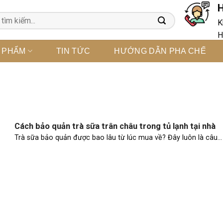
H
K
H
 PHẨM
TIN TỨC
HƯỚNG DẪN PHA CHẾ
Cách bảo quản trà sữa trân châu trong tủ lạnh tại nhà
Trà sữa bảo quản được bao lâu từ lúc mua về? Đây luôn là câu...