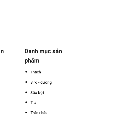
án
Danh mục sản
phẩm
Thạch
Siro - đường
Sữa bột
Trà
Trân châu