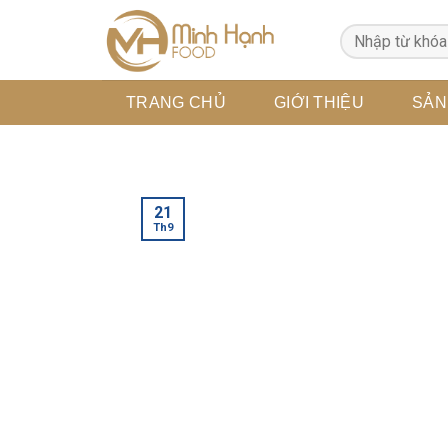
Skip
to
content
TRANG CHỦ
GIỚI THIỆU
SẢN
21
Th9