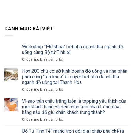
DANH MỤC BÀI VIẾT
Workshop “Mở khóa” bứt phá doanh thu ngành đồ
uống cùng Bộ tứ Tinh tế
ở
Chức năng bình luận bị tắt
Workshop
“Mở
Hơn 200 chủ cơ sở kinh doanh đồ uống và nhà phân
khóa”
phối cùng “mở khóa” bí quyết bứt phá doanh thu
bứt
ngành đồ uống tại Thanh Hóa
phá
ở
Chức năng bình luận bị tắt
doanh
Hơn
thu
200
ngành
Vì sao trân châu trắng luôn là topping yêu thích của
chủ
đồ
mọi khách hàng và nên chọn trân châu trắng của
cơ
uống
hãng nào để giữ chân khách trung thành?
sở
cùng
ở
Chức năng bình luận bị tắt
kinh
Bộ
Vì
doanh
tứ
sao
đồ
Tinh
Bộ Tứ Tinh Tế” mang trọn gói giải pháp pha chế ra