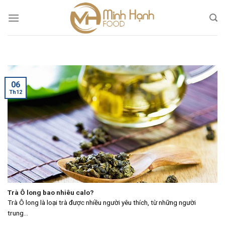
Skip
to
content
06
Th12
Trà Ô long bao nhiêu calo?
Trà Ô long là loại trà được nhiều người yêu thích, từ những người
trung...