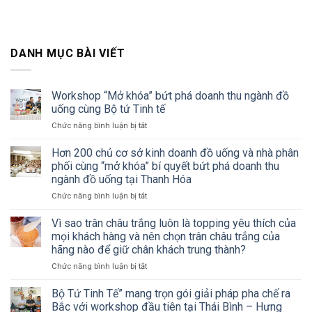
DANH MỤC BÀI VIẾT
Workshop “Mở khóa” bứt phá doanh thu ngành đồ
uống cùng Bộ tứ Tinh tế
ở
Chức năng bình luận bị tắt
Workshop
“Mở
Hơn 200 chủ cơ sở kinh doanh đồ uống và nhà phân
khóa”
phối cùng “mở khóa” bí quyết bứt phá doanh thu
bứt
ngành đồ uống tại Thanh Hóa
phá
ở
Chức năng bình luận bị tắt
doanh
Hơn
thu
200
ngành
Vì sao trân châu trắng luôn là topping yêu thích của
chủ
đồ
mọi khách hàng và nên chọn trân châu trắng của
cơ
uống
hãng nào để giữ chân khách trung thành?
sở
cùng
ở
Chức năng bình luận bị tắt
kinh
Bộ
Vì
doanh
tứ
sao
đồ
Tinh
Bộ Tứ Tinh Tế” mang trọn gói giải pháp pha chế ra
trân
uống
tế
Bắc với workshop đầu tiên tại Thái Bình – Hưng