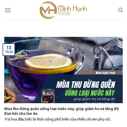
Skip
to
content
13
Th10
Mùa thu đừng quên uống loại nước này, giúp giảm ho và tăng độ
đàn hồi cho làn da
Trà hoa đậu biếc là thức uống phổ biến của nhiều chị em phụ nữ...