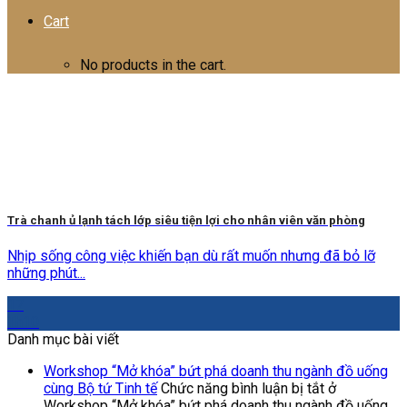
Cart
No products in the cart.
Trà chanh ủ lạnh tách lớp siêu tiện lợi cho nhân viên văn phòng
Nhịp sống công việc khiến bạn dù rất muốn nhưng đã bỏ lỡ
những phút...
17
Th10
Danh mục bài viết
Workshop “Mở khóa” bứt phá doanh thu ngành đồ uống
cùng Bộ tứ Tinh tế
Chức năng bình luận bị tắt
ở
Workshop “Mở khóa” bứt phá doanh thu ngành đồ uống