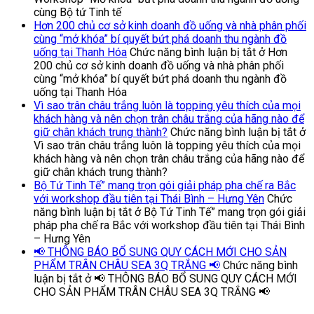
cùng Bộ tứ Tinh tế
Hơn 200 chủ cơ sở kinh doanh đồ uống và nhà phân phối
cùng “mở khóa” bí quyết bứt phá doanh thu ngành đồ
uống tại Thanh Hóa
Chức năng bình luận bị tắt
ở Hơn
200 chủ cơ sở kinh doanh đồ uống và nhà phân phối
cùng “mở khóa” bí quyết bứt phá doanh thu ngành đồ
uống tại Thanh Hóa
Vì sao trân châu trắng luôn là topping yêu thích của mọi
khách hàng và nên chọn trân châu trắng của hãng nào để
giữ chân khách trung thành?
Chức năng bình luận bị tắt
ở
Vì sao trân châu trắng luôn là topping yêu thích của mọi
khách hàng và nên chọn trân châu trắng của hãng nào để
giữ chân khách trung thành?
Bộ Tứ Tinh Tế” mang trọn gói giải pháp pha chế ra Bắc
với workshop đầu tiên tại Thái Bình – Hưng Yên
Chức
năng bình luận bị tắt
ở Bộ Tứ Tinh Tế” mang trọn gói giải
pháp pha chế ra Bắc với workshop đầu tiên tại Thái Bình
– Hưng Yên
📢 THÔNG BÁO BỔ SUNG QUY CÁCH MỚI CHO SẢN
PHẨM TRÂN CHÂU SEA 3Q TRẮNG 📢
Chức năng bình
luận bị tắt
ở 📢 THÔNG BÁO BỔ SUNG QUY CÁCH MỚI
CHO SẢN PHẨM TRÂN CHÂU SEA 3Q TRẮNG 📢