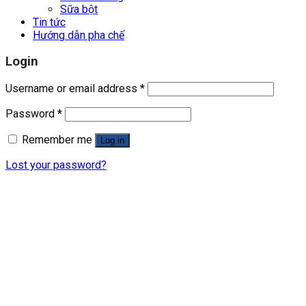
Sữa bột
Tin tức
Hướng dẫn pha chế
Login
Username or email address
*
Password
*
Remember me
Log in
Lost your password?