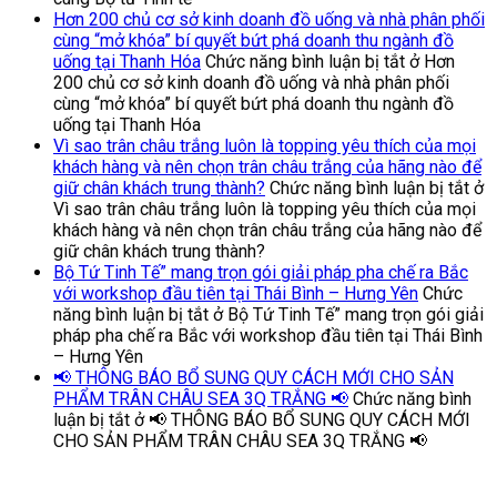
Hơn 200 chủ cơ sở kinh doanh đồ uống và nhà phân phối
cùng “mở khóa” bí quyết bứt phá doanh thu ngành đồ
uống tại Thanh Hóa
Chức năng bình luận bị tắt
ở Hơn
200 chủ cơ sở kinh doanh đồ uống và nhà phân phối
cùng “mở khóa” bí quyết bứt phá doanh thu ngành đồ
uống tại Thanh Hóa
Vì sao trân châu trắng luôn là topping yêu thích của mọi
khách hàng và nên chọn trân châu trắng của hãng nào để
giữ chân khách trung thành?
Chức năng bình luận bị tắt
ở
Vì sao trân châu trắng luôn là topping yêu thích của mọi
khách hàng và nên chọn trân châu trắng của hãng nào để
giữ chân khách trung thành?
Bộ Tứ Tinh Tế” mang trọn gói giải pháp pha chế ra Bắc
với workshop đầu tiên tại Thái Bình – Hưng Yên
Chức
năng bình luận bị tắt
ở Bộ Tứ Tinh Tế” mang trọn gói giải
pháp pha chế ra Bắc với workshop đầu tiên tại Thái Bình
– Hưng Yên
📢 THÔNG BÁO BỔ SUNG QUY CÁCH MỚI CHO SẢN
PHẨM TRÂN CHÂU SEA 3Q TRẮNG 📢
Chức năng bình
luận bị tắt
ở 📢 THÔNG BÁO BỔ SUNG QUY CÁCH MỚI
CHO SẢN PHẨM TRÂN CHÂU SEA 3Q TRẮNG 📢