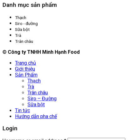
Danh mục sản phẩm
Thạch
Siro - đường
Sữa bột
Trà
Trân châu
©
Công ty TNHH Minh Hạnh Food
Trang chủ
Giới thiệu
Sản Phẩm
Thạch
Trà
Trân châu
Siro – Đường
Sữa bột
Tin tức
Hướng dẫn pha chế
Login