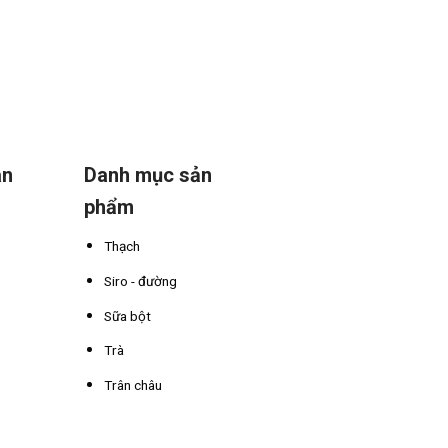
án
Danh mục sản
phẩm
Thạch
Siro - đường
Sữa bột
Trà
Trân châu