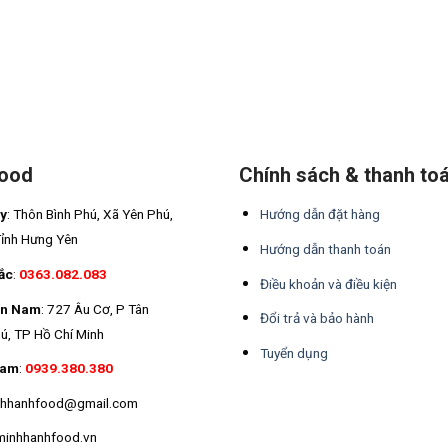
Food
Chính sách & thanh to
áy
: Thôn Bình Phú, Xã Yên Phú,
Hướng dẫn đặt hàng
Tỉnh Hưng Yên
Hướng dẫn thanh toán
ắc
:
0363.082.083
Điều khoản và điều kiện
ền Nam
: 727 Âu Cơ, P Tân
Đổi trả và bảo hành
ú, TP Hồ Chí Minh
Tuyển dụng
Nam
:
0939.380.380
inhhanhfood@gmail.com
minhhanhfood.vn