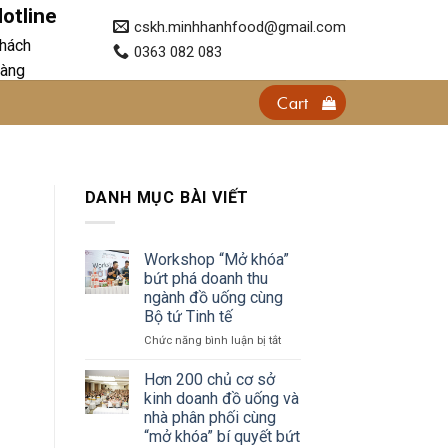
otline
cskh.minhhanhfood@gmail.com
hách
0363 082 083
àng
Cart
DANH MỤC BÀI VIẾT
Workshop “Mở khóa”
bứt phá doanh thu
ngành đồ uống cùng
Bộ tứ Tinh tế
ở
Chức năng bình luận bị tắt
Workshop
“Mở
Hơn 200 chủ cơ sở
khóa”
kinh doanh đồ uống và
bứt
nhà phân phối cùng
phá
“mở khóa” bí quyết bứt
doanh