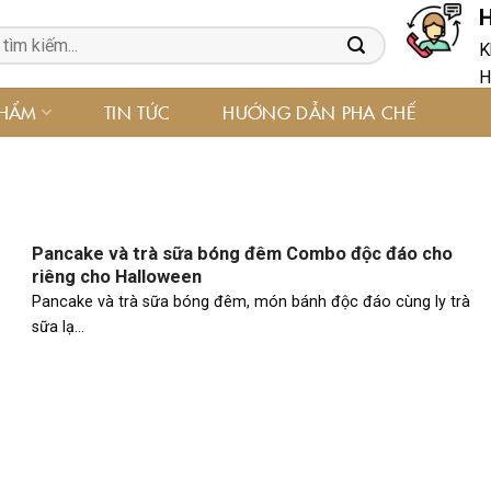
H
K
H
PHẨM
TIN TỨC
HƯỚNG DẪN PHA CHẾ
Pancake và trà sữa bóng đêm Combo độc đáo cho
riêng cho Halloween
Pancake và trà sữa bóng đêm, món bánh độc đáo cùng ly trà
sữa lạ...