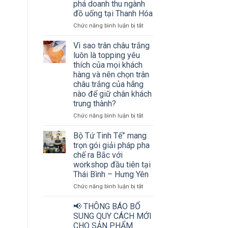
phá doanh thu ngành
thu
đồ uống tại Thanh Hóa
ngành
đồ
ở
Chức năng bình luận bị tắt
uống
Hơn
cùng
200
Vì sao trân châu trắng
Bộ
chủ
luôn là topping yêu
tứ
cơ
thích của mọi khách
Tinh
sở
hàng và nên chọn trân
tế
kinh
châu trắng của hãng
doanh
nào để giữ chân khách
đồ
trung thành?
uống
và
ở
Chức năng bình luận bị tắt
nhà
Vì
phân
sao
Bộ Tứ Tinh Tế” mang
phối
trân
trọn gói giải pháp pha
cùng
châu
chế ra Bắc với
“mở
trắng
workshop đầu tiên tại
khóa”
luôn
bí
Thái Bình – Hưng Yên
là
quyết
topping
ở
Chức năng bình luận bị tắt
bứt
yêu
Bộ
phá
thích
Tứ
📢 THÔNG BÁO BỔ
doanh
của
Tinh
SUNG QUY CÁCH MỚI
thu
mọi
Tế”
CHO SẢN PHẨM
ngành
khách